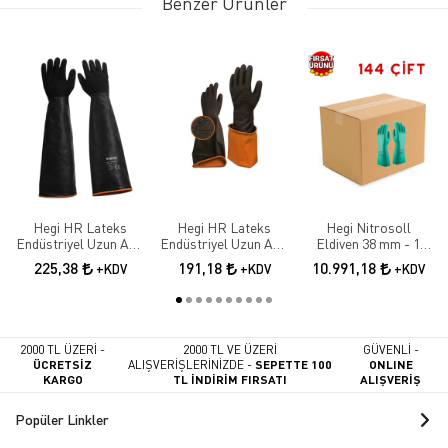
Benzer Ürünler
Hegi HR Lateks
Hegi HR Lateks
Hegi Nitrosoll
Endüstriyel Uzun Asit
Endüstriyel Uzun Asit
Eldiven 38 mm - 1
Eldiveni 55 cm
Eldiveni 45 cm
KOLİ 144 ÇİFT
225,38
191,18
10.991,18
+KDV
+KDV
+KDV
2000 TL ÜZERİ -
2000 TL VE ÜZERİ
GÜVENLİ -
ÜCRETSİZ
ALIŞVERİŞLERİNİZDE -
SEPETTE 100
ONLINE
KARGO
TL İNDİRİM FIRSATI
ALIŞVERİŞ
Popüler Linkler