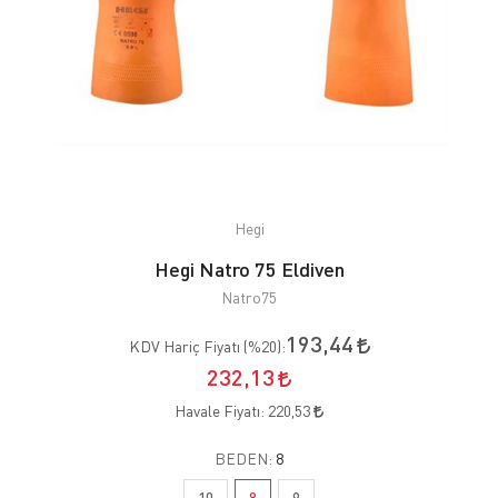
Hegi
Hegi Natro 75 Eldiven
Natro75
193,44
KDV Hariç Fiyatı (
%20
):
232,13
Havale Fiyatı:
220,53
BEDEN:
8
10
8
9