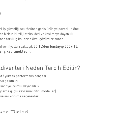
0
0
ri, iş güvenliği sektöründe geniş ürün yelpazesi ile öne
 biridir. Nitril, lateks, deri ve kesilmeye dayanıklı
nde farklı iş kollarına özel çözümler sunar.
diven fiyatları yaklaşık
30 TL’den başlayıp 300+ TL
ar çıkabilmektedir
.
ldivenleri Neden Tercih Edilir?
at / yüksek performans dengesi
l çeşitliliği
 şantiye uyumlu dayanıklılık
eylerde güçlü kavrama (nitril modeller)
ve sıvı koruma seçenekleri
ven Türleri