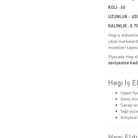
KOLİ : 60
UZUNLUK : 45
KALINLIK : 0.7
Hegi iş eldivenle
çıkan markalardan
modelleri sayesi
Piyasada Hegi el
seviyesine kad
Hegi İş E
Uygun fiy
Geniş mode
Sanayi ve
Yağlı yüz
Kimyasal 
Hegi Eldi