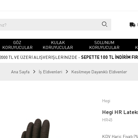
GÖZ
KULAK
SOLUNUM
KORUYUCULAR
KORUYUCULAR
KORUYUCULAR
K
2000 TL VE ÜZERİ ALIŞVERİŞLERİNİZDE -
SEPETTE 100 TL İNDİRİM FI
Ana Sayfa
İş Eldivenleri
Kesilmeye Dayanıklı Eldivenler
Hegi
Hegi HR Lateks
HR45
KDV Hariç Fiyatı (
%