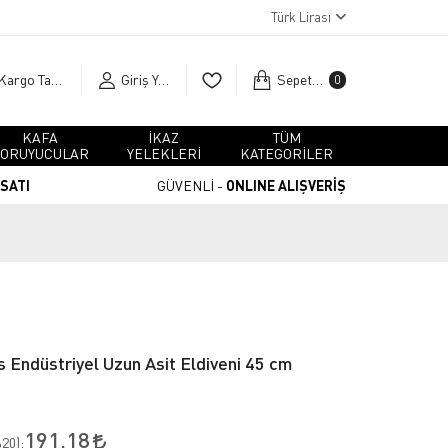
Türk Lirası
Kargo Takip
Giriş Yap
Sepetim
0
KAFA
İKAZ
TÜM
ORUYUCULAR
YELEKLERİ
KATEGORİLER
RSATI
GÜVENLİ -
ONLINE ALIŞVERİŞ
 Endüstriyel Uzun Asit Eldiveni 45 cm
191,18
20
):