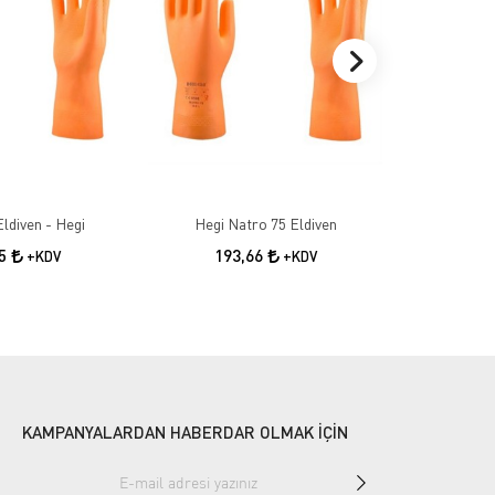
ldiven - Hegi
Hegi Natro 75 Eldiven
Hegi N
05
193,66
19
+KDV
+KDV
KAMPANYALARDAN HABERDAR OLMAK İÇİN