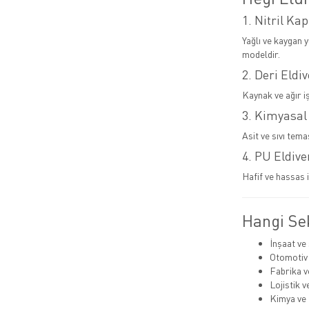
1. Nitril Kap
Yağlı ve kaygan 
modeldir.
2. Deri Eldi
Kaynak ve ağır i
3. Kimyasal
Asit ve sıvı tema
4. PU Eldive
Hafif ve hassas i
Hangi Sek
İnşaat ve
Otomotiv
Fabrika v
Lojistik 
Kimya ve 