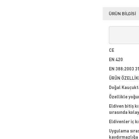
ÜRÜN BILGISI
CE
EN 420
EN 388:2003 3
ÜRÜN ÖZELLİK
Doğal Kauçukta
Özellikle yoğu
Eldiven bitiş k
sırasında kolay
Eldivenler iç k
Uygulama sıras
kaydırmazlığa 