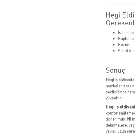
Hegi Eld
Gerekenl
İş türüne
Kaplama tü
Koruma se
Sertifikal
Sonuç
Hegi iş eldivenl
markalar arasınd
seçildiğinde hem 
yükseltir.
Hegi iş eldiven
konfor sağlamak i
donanımdır.
Nit
delinmelere, yağ
yapısı, uzun süre