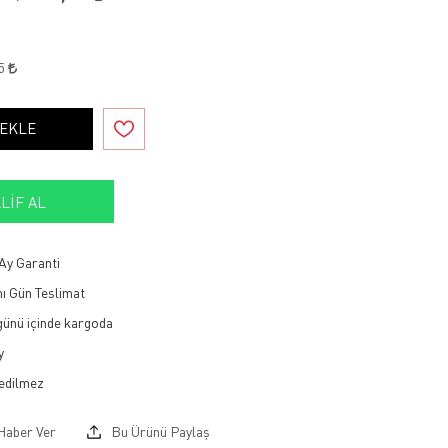
95
 EKLE
LIF AL
Ay Garanti
ı Gün Teslimat
 günü içinde kargoda
y
Haber Ver
Bu Ürünü Paylaş