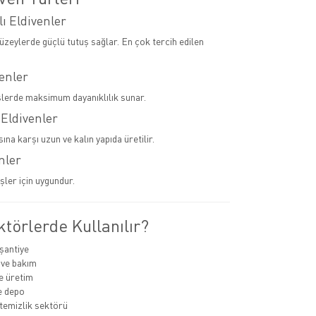
lı Eldivenler
yüzeylerde güçlü tutuş sağlar. En çok tercih edilen
venler
şlerde maksimum dayanıklılık sunar.
 Eldivenler
sına karşı uzun ve kalın yapıda üretilir.
nler
şler için uygundur.
törlerde Kullanılır?
 şantiye
 ve bakım
e üretim
ve depo
temizlik sektörü