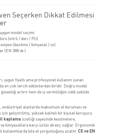
iven Seçerken Dikkat Edilmesi
er
 uygun model seçimi
rü (nitril / deri / PU)
viyesi (kesilme / kimyasal / ısı)
ar (EN 388 vb.)
eri, uygun fiyatlı ama profesyonel kullanım sunan
a en çok tercih edilenlerden biridir. Doğru model
güvenliği artırır hem de iş verimliliğini ciddi şekilde
i
, endüstriyel alanlarda maksimum el koruması ve
çin geliştirilmiş, yüksek kaliteli bir kişisel koruyucu
ril kaplama
özelliği sayesinde kesilmelere,
 ve kimyasallara karşı üstün direnç sağlar. Ergonomik
li kullanımlarda bile el yorgunluğunu azaltır.
CE ve EN