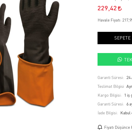
229,42
Havale Fiyatı:
217,
SEPETE
TEK
Garanti Süresi:
24 
Teslimat Bilgisi
Ayn
Kargo Bilgisi:
1 iş
Garanti Süresi:
6 a
İade Bilgisi:
Fiyatı Düşünce 