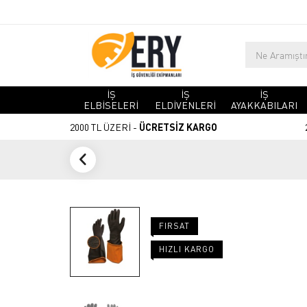
İŞ
İŞ
İŞ
ELBİSELERİ
ELDİVENLERİ
AYAKKABILARI
2000 TL ÜZERİ -
ÜCRETSİZ KARGO
FIRSAT
HIZLI KARGO