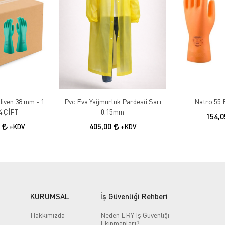
diven 38 mm - 1
Pvc Eva Yağmurluk Pardesü Sarı
Natro 55 E
4 ÇİFT
0.15mm
154,
6
405,00
+KDV
+KDV
KURUMSAL
İş Güvenliği Rehberi
Hakkımızda
Neden ERY İş Güvenliği
Ekipmanları?