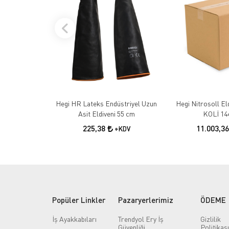
Hegi HR Lateks Endüstriyel Uzun
Hegi Nitrosoll El
Asit Eldiveni 55 cm
KOLİ 14
225,38
11.003,3
+KDV
Popüler Linkler
Pazaryerlerimiz
ÖDEME
İş Ayakkabıları
Trendyol Ery İş
Gizlilik
Güvenliği
Politikası