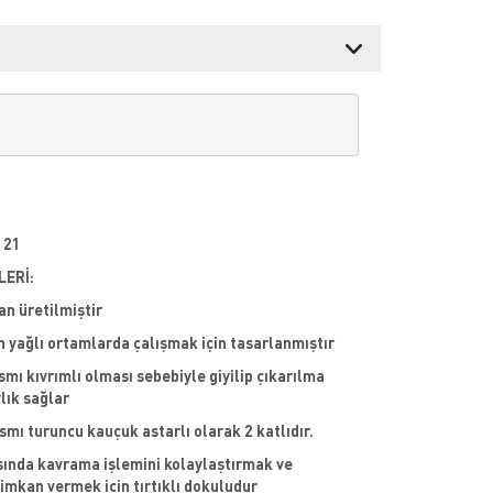
121
LERİ:
n üretilmiştir
n yağlı ortamlarda çalışmak için tasarlanmıştır
ısmı kıvrımlı olması sebebiyle giyilip çıkarılma
lık sağlar
ısmı turuncu kauçuk astarlı olarak 2 katlıdır.
ında kavrama işlemini kolaylaştırmak ve
imkan vermek için tırtıklı dokuludur