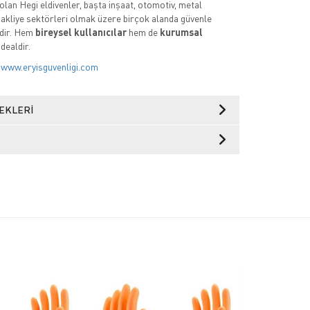
olan Hegi eldivenler, başta inşaat, otomotiv, metal
e nakliye sektörleri olmak üzere birçok alanda güvenle
edir. Hem
bireysel kullanıcılar
hem de
kurumsal
idealdir.
:
www.eryisguvenligi.com
EKLERI