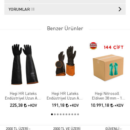
YORUMLAR
(0)
Benzer Ürünler
Hegi HR Lateks
Hegi HR Lateks
Hegi Nitrosoll
Endüstriyel Uzun Asit
Endüstriyel Uzun Asit
Eldiven 38 mm - 1
Eldiveni 55 cm
Eldiveni 45 cm
KOLİ 144 ÇİFT
225,38
191,18
10.991,18
+KDV
+KDV
+KDV
2000 TL ÜZERİ -
2000 TL VE ÜZERİ
GÜVENLİ -