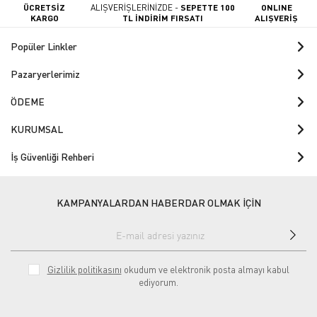
ÜCRETSİZ
ALIŞVERİŞLERİNİZDE -
SEPETTE 100
ONLINE
KARGO
TL İNDİRİM FIRSATI
ALIŞVERİŞ
Popüler Linkler
Pazaryerlerimiz
ÖDEME
KURUMSAL
İş Güvenliği Rehberi
KAMPANYALARDAN HABERDAR OLMAK İÇİN
Gizlilik politikasını
okudum ve elektronik posta almayı kabul
ediyorum.