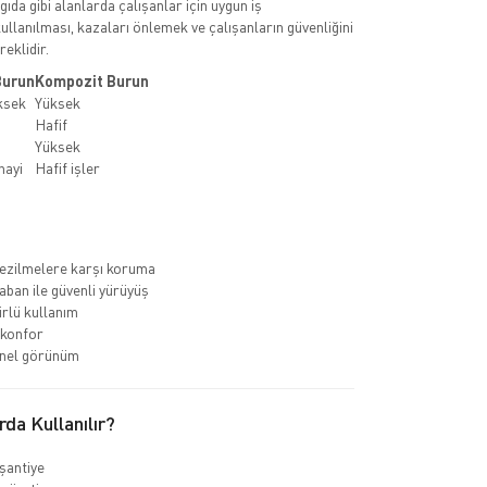
 gıda gibi alanlarda çalışanlar için uygun iş
ullanılması, kazaları önlemek ve çalışanların güvenliğini
eklidir.
Burun
Kompozit Burun
ksek
Yüksek
Hafif
Yüksek
nayi
Hafif işler
ezilmelere karşı koruma
ban ile güvenli yürüyüş
rlü kullanım
 konfor
nel görünüm
rda Kullanılır?
 şantiye