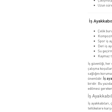
Çalışma p
Uzun süre
İş Ayakkabıs
Çelik buru
Kompozit 
Spor iş a
Deri iş ay
Su geçirm
Kaymaz t
İş güvenliği, her
çalışma koşullar
sağlığını koruma
önemlidir.
İş ay
biridir. Bu yazıd
edilmesi gereken
İş Ayakkabı
İş ayakkabıları, 
tehlikelere karşı