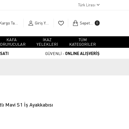
Türk Lirası
Kargo Takip
Giriş Yap
Sepetim
0
KAFA
İKAZ
TÜM
ORUYUCULAR
YELEKLERİ
KATEGORİLER
RSATI
GÜVENLİ -
ONLINE ALIŞVERİŞ
lı Mavi S1 İş Ayakkabısı