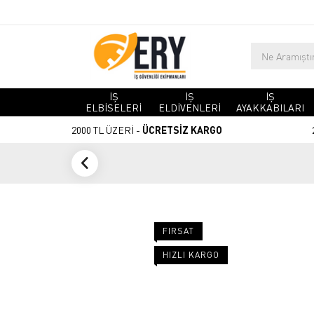
İŞ
İŞ
İŞ
ELBİSELERİ
ELDİVENLERİ
AYAKKABILARI
2000 TL ÜZERİ -
ÜCRETSİZ KARGO
FIRSAT
HIZLI KARGO