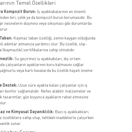
arının Temel Özellikleri
ya Kompozit Burun:
İş ayakkabalarının en önemli
rinden biri, çelik ya da kompozit burun korumasıdır. Bu
ağır nesnelerin düşmesi veya sıkışması gibi durumlarda
orur.
Taban:
Kaymaz taban özelliği, zemin kaygan olduğunda
li adımlar atmanıza yardımcı olur. Bu özellik, slip-
 (kaymazlık) sertifikalarına sahip olmalıdır.
mezlik:
Su geçirmez iş ayakkabıları, dış ortam
da çalışanların ayaklarının kuru kalmasını sağlar.
 yağmurlu veya karlı havalarda bu özellik hayati öneme
e Destek:
Uzun süre ayakta kalan çalışanlar için iş
arı konfor sağlamalıdır. Nefes alabilir malzemeler ve
 tasarımlar, gün boyunca ayakların rahat etmesine
lur.
az ve Kimyasal Dayanıklılık:
Bazı iş ayakkabıları,
 özelliklere sahip olup, tehlikeli maddelerle çalışırken
venlik sunar.