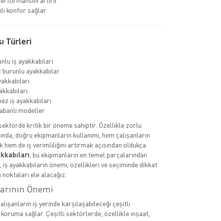
erformansını artırır
li konfor sağlar
ı Türleri
nlu iş ayakkabıları
burunlu ayakkabılar
yakkabıları
akkabıları
ez iş ayakkabıları
abanlı modeller
 sektörde kritik bir öneme sahiptir. Özellikle zorlu
ında, doğru ekipmanların kullanımı, hem çalışanların
k hem de iş verimliliğini artırmak açısından oldukça
akkabıları
, bu ekipmanların en temel parçalarından
a, iş ayakkabıların önemi, özellikleri ve seçiminde dikkat
 noktaları ele alacağız.
larının Önemi
çalışanların iş yerinde karşılaşabileceği çeşitli
 koruma sağlar. Çeşitli sektörlerde, özellikle inşaat,