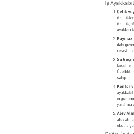
İş Ayakkabıl
Çelik ve
özellikle
özellik, 
ayakları k
Kaymaz 
dahi güven
resistance
Su Geçir
koşulların
Özellikle
sahiptir.
Konfor v
ayakkabıl
ergonomik
yardımcı o
Alev Alm
alev almaz
ekstra gü