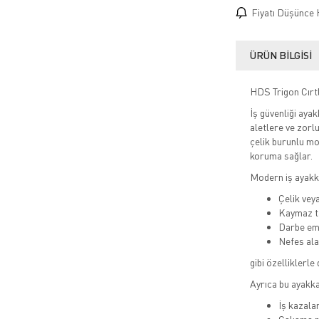
Fiyatı Düşünce 
ÜRÜN BILGISI
HDS Trigon Cırtl
İş güvenliği ayak
aletlere ve zorl
çelik burunlu mo
koruma sağlar.
Modern iş ayakka
Çelik vey
Kaymaz t
Darbe emi
Nefes ala
gibi özelliklerle 
Ayrıca bu ayakka
İş kazalar