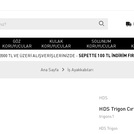
GÖZ
KULAK
SOLUNUM
KORUYUCULAR
KORUYUCULAR
KORUYUCULAR
K
2000 TL VE ÜZERİ ALIŞVERİŞLERİNİZDE -
SEPETTE 100 TL İNDİRİM FI
Ana Sayfa
İş Ayakkabıları
HDS
HDS Trigon Cırt
trigons1
HDS Trigon