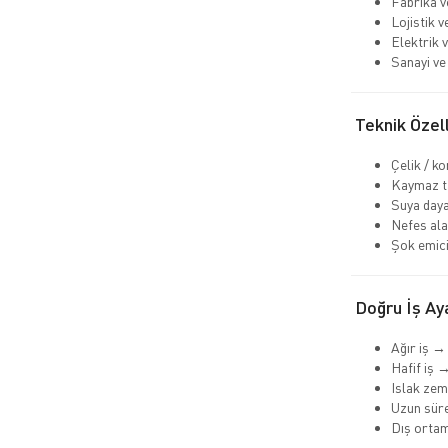
Fabrika v
Lojistik 
Elektrik v
Sanayi ve 
Teknik Özell
Çelik / k
Kaymaz ta
Suya daya
Nefes ala
Şok emici
Doğru İş Aya
Ağır iş →
Hafif iş 
Islak ze
Uzun süre
Dış orta