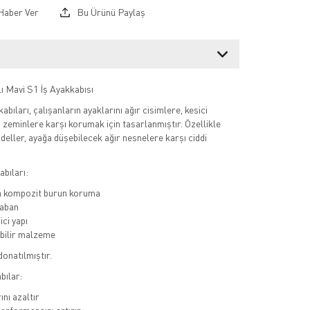
Haber Ver
Bu Ürünü Paylaş
ı Mavi S1 İş Ayakkabısı
kabıları, çalışanların ayaklarını ağır cisimlere, kesici
u zeminlere karşı korumak için tasarlanmıştır. Özellikle
deller, ayağa düşebilecek ağır nesnelere karşı ciddi
bıları:
a kompozit burun koruma
aban
ci yapı
bilir malzeme
donatılmıştır.
bılar:
ını azaltır