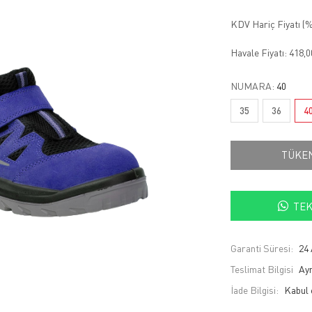
KDV Hariç Fiyatı (
%
Havale Fiyatı:
418,
NUMARA:
40
35
36
4
TÜKE
TEK
Garanti Süresi:
24 
Teslimat Bilgisi
Ayn
İade Bilgisi: