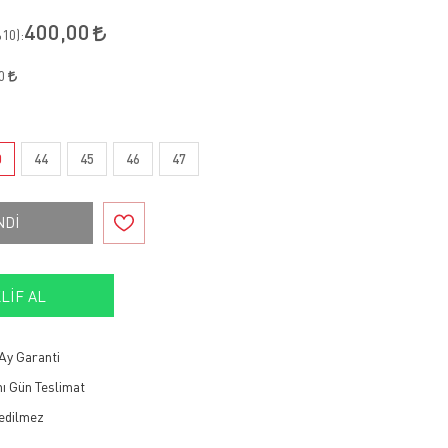
400,00
10
):
00
0
44
45
46
47
NDİ
LIF AL
Ay Garanti
ı Gün Teslimat