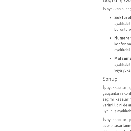
Doğru İş Ay
İş ayakkabısı se
Sektörel 
ayakkabıla
burunlu v
Numara 
konfor sa
ayakkabıla
Malzeme 
ayakkabıl
veya yükse
Sonuç
İş ayakkabıları, 
çalışanların kon
seçimi, kazaları
verimliliğini de 
uygun iş ayakkab
İş ayakkabıları,
üzere tasarlanmış