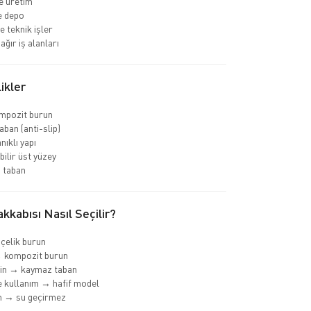
e üretim
ve depo
e teknik işler
ağır iş alanları
ikler
ompozit burun
ban (anti-slip)
nıklı yapı
bilir üst yüzey
 taban
kkabısı Nasıl Seçilir?
 çelik burun
→ kompozit burun
min → kaymaz taban
 kullanım → hafif model
m → su geçirmez