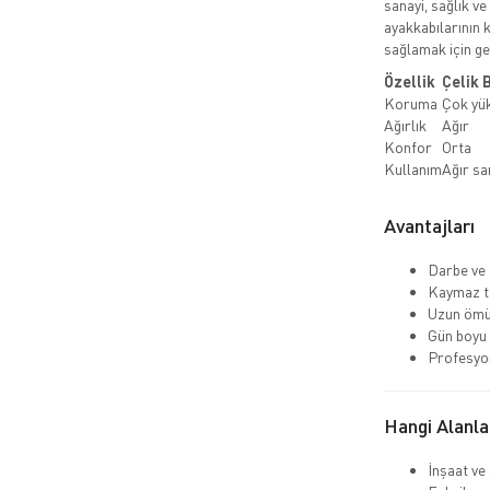
sanayi, sağlık ve
ayakkabılarının k
sağlamak için ger
Özellik
Çelik 
Koruma
Çok yü
Ağırlık
Ağır
Konfor
Orta
Kullanım
Ağır sa
Avantajları
Darbe ve 
Kaymaz ta
Uzun ömü
Gün boyu
Profesyo
Hangi Alanla
İnşaat ve