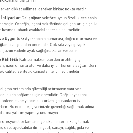
akkabısı Seçimi
çerken dikkat edilmesi gereken birkaç nokta vardır:
İhtiyaçlar:
Çalıştığınız sektöre uygun özelliklere sahip
r seçin. Örneğin, inşaat sektöründe çalışanlar için çelik
e kaymaz tabanlı ayakkabılar tercih edilmelidir.
ve Uygunluk:
Ayakkabının numarası, doğru oturması ve
ğlaması açısından önemlidir. Çok sıkı veya gevşek
r, uzun vadede ayak sağlığına zarar verebilir.
Kalitesi:
Kaliteli malzemelerden üretilmiş iş
arı, uzun ömürlü olur ve daha iyi bir koruma sağlar. Deri
k kaliteli sentetik kumaşlar tercih edilmelidir.
çalışma ortamında güvenliği artırmanın yanı sıra,
forunu da sağlamak için önemlidir. Doğru ayakkabı
n önlenmesine yardımcı olurken, çalışanların iş
artırır. Bu nedenle, iş yerinizde güvenliği sağlamak adına
ılarına yatırım yapmayı unutmayın.
 profesyonel ortamların gereksinimlerini karşılamak
 özel ayakkabılardır. İnşaat, sanayi, sağlık, gıda ve