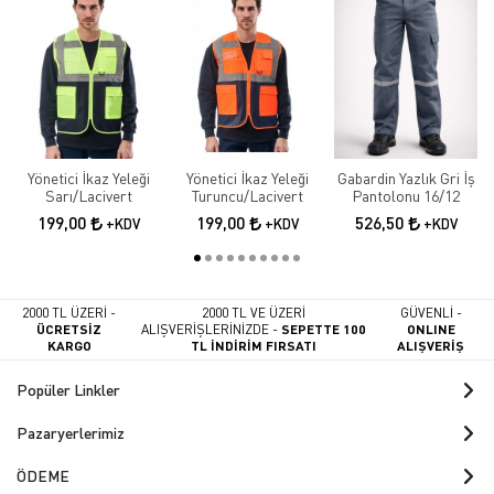
Yönetici İkaz Yeleği
Yönetici İkaz Yeleği
Gabardin Yazlık Gri İş
Sarı/Lacivert
Turuncu/Lacivert
Pantolonu 16/12
199,00
199,00
526,50
+KDV
+KDV
+KDV
2000 TL ÜZERİ -
2000 TL VE ÜZERİ
GÜVENLİ -
ÜCRETSİZ
ALIŞVERİŞLERİNİZDE -
SEPETTE 100
ONLINE
KARGO
TL İNDİRİM FIRSATI
ALIŞVERİŞ
Popüler Linkler
Pazaryerlerimiz
ÖDEME