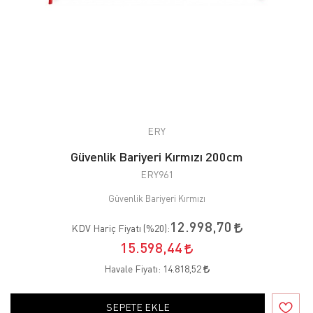
ERY
Güvenlik Bariyeri Kırmızı 200cm
ERY961
Güvenlik Bariyeri Kırmızı
12.998,70
KDV Hariç Fiyatı (
%20
):
15.598,44
Havale Fiyatı:
14.818,52
SEPETE EKLE