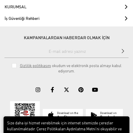
KURUMSAL
İş Güvenliği Rehberi
KAMPANYALARDAN HABERDAR OLMAK İÇİN
Gizlilik politikasını
okudum ve elektronik posta almayı kabul
ediyorum.
Download on the
Download on
App Store
Google play
Size daha iyi hizmet verebilmek için internet sitemizde çerezler
kullanılmaktadır. Çerez Politikaları Aydınlatma Metni’ni okuyabilir ve