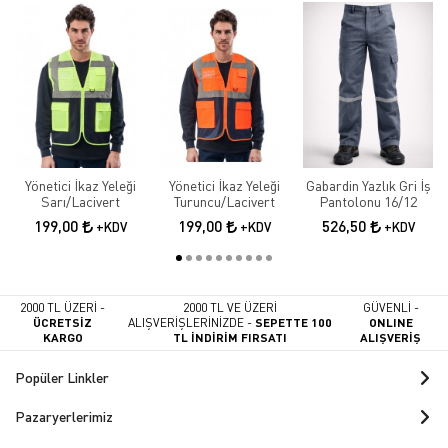
Yönetici İkaz Yeleği
Yönetici İkaz Yeleği
Gabardin Yazlık Gri İş
Sarı/Lacivert
Turuncu/Lacivert
Pantolonu 16/12
199,00
199,00
526,50
+KDV
+KDV
+KDV
2000 TL ÜZERİ -
2000 TL VE ÜZERİ
GÜVENLİ -
ÜCRETSİZ
ALIŞVERİŞLERİNİZDE -
SEPETTE 100
ONLINE
KARGO
TL İNDİRİM FIRSATI
ALIŞVERİŞ
Popüler Linkler
Pazaryerlerimiz