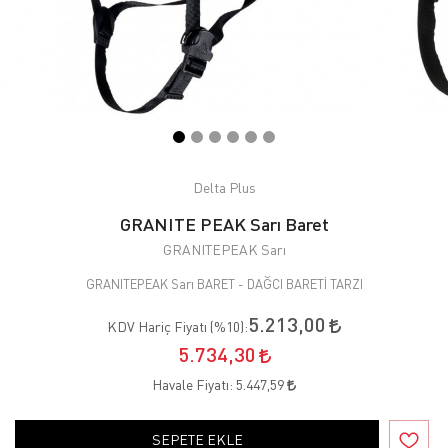
Delta Plus
GRANITE PEAK Sarı Baret
GRANITEPEAK Sarı
GRANITEPEAK Sarı BARET - DAĞCI BARETİ TARZI
5.213,00
KDV Hariç Fiyatı (
%10
):
5.734,30
Havale Fiyatı:
5.447,59
SEPETE EKLE