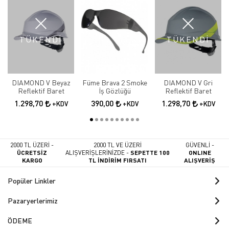
TÜKENDİ
TÜKENDİ
DIAMOND V Beyaz
Füme Brava 2 Smoke
DIAMOND V Gri
Reflektif Baret
İş Gözlüğü
Reflektif Baret
1.298,70
390,00
1.298,70
+KDV
+KDV
+KDV
2000 TL ÜZERİ -
2000 TL VE ÜZERİ
GÜVENLİ -
ÜCRETSİZ
ALIŞVERİŞLERİNİZDE -
SEPETTE 100
ONLINE
KARGO
TL İNDİRİM FIRSATI
ALIŞVERİŞ
Popüler Linkler
Pazaryerlerimiz
ÖDEME