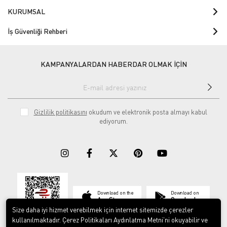
KURUMSAL
İş Güvenliği Rehberi
KAMPANYALARDAN HABERDAR OLMAK İÇİN
Gizlilik politikasını
okudum ve elektronik posta almayı kabul
ediyorum.
Download on the
Download on
App Store
Google play
Size daha iyi hizmet verebilmek için internet sitemizde çerezler
kullanılmaktadır. Çerez Politikaları Aydınlatma Metni’ni okuyabilir ve