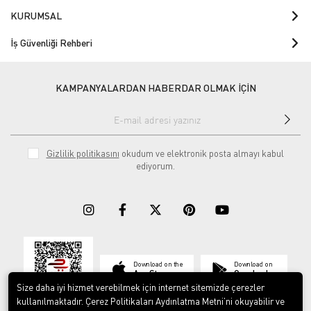
KURUMSAL
İş Güvenliği Rehberi
KAMPANYALARDAN HABERDAR OLMAK İÇİN
Gizlilik politikasını
okudum ve elektronik posta almayı kabul
ediyorum.
Download on the
Download on
App Store
Google play
Size daha iyi hizmet verebilmek için internet sitemizde çerezler
kullanılmaktadır. Çerez Politikaları Aydınlatma Metni’ni okuyabilir ve