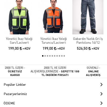
Yönetici İkaz Yeleği
Yönetici İkaz Yeleği
Gabardin Yazlık Gri İş
Sarı/Lacivert
Turuncu/Lacivert
Pantolonu 16/12
199,00
199,00
526,50
+KDV
+KDV
+KDV
2000 TL ÜZERİ -
2000 TL VE ÜZERİ
GÜVENLİ -
ÜCRETSİZ
ALIŞVERİŞLERİNİZDE -
SEPETTE 100
ONLINE
KARGO
TL İNDİRİM FIRSATI
ALIŞVERİŞ
Popüler Linkler
Pazaryerlerimiz
ÖDEME