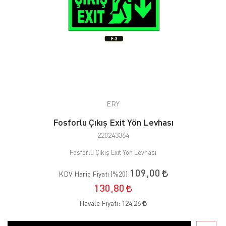
ERY
Fosforlu Çıkış Exit Yön Levhası
220243364
Fosforlu Çıkış Exit Yön Levhası
109,00
KDV Hariç Fiyatı (
%20
):
130,80
Havale Fiyatı:
124,26