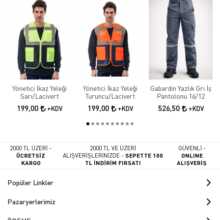
Yönetici İkaz Yeleği
Yönetici İkaz Yeleği
Gabardin Yazlık Gri İş
Sarı/Lacivert
Turuncu/Lacivert
Pantolonu 16/12
199,00
199,00
526,50
+KDV
+KDV
+KDV
2000 TL ÜZERİ -
2000 TL VE ÜZERİ
GÜVENLİ -
ÜCRETSİZ
ALIŞVERİŞLERİNİZDE -
SEPETTE 100
ONLINE
KARGO
TL İNDİRİM FIRSATI
ALIŞVERİŞ
Popüler Linkler
Pazaryerlerimiz