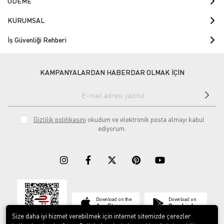
ÖDEME
KURUMSAL
İş Güvenliği Rehberi
KAMPANYALARDAN HABERDAR OLMAK İÇİN
Gizlilik politikasını
okudum ve elektronik posta almayı kabul
ediyorum.
Download on the
Download on
App Store
Google play
Size daha iyi hizmet verebilmek için internet sitemizde çerezler