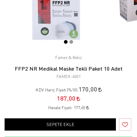
Famex & 8ekiz
FFP2 NR Medikal Maske Tekli Paket 10 Adet
FAMEX-4001
170,00
KDV Hariç Fiyatı (
%10
):
187,00
Havale Fiyatı:
177,65
SEPETE EKLE