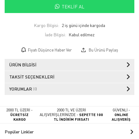
TEKLIF AL
Kargo Bilgisi:
2 iş günü içinde kargoda
İade Bilgisi:
Fiyatı Düşünce Haber Ver
Bu Ürünü Paylaş
ÜRÜN BILGISI
TAKSIT SEÇENEKLERI
YORUMLAR
(0)
2000 TL ÜZERİ -
2000 TL VE ÜZERİ
GÜVENLİ -
ÜCRETSİZ
ALIŞVERİŞLERİNİZDE -
SEPETTE 100
ONLINE
KARGO
TL İNDİRİM FIRSATI
ALIŞVERİŞ
Popüler Linkler