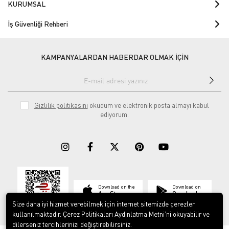
KURUMSAL
İş Güvenliği Rehberi
KAMPANYALARDAN HABERDAR OLMAK İÇİN
Gizlilik politikasını
okudum ve elektronik posta almayı kabul
ediyorum.
Download on the
Download on
App Store
Google play
Size daha iyi hizmet verebilmek için internet sitemizde çerezler
kullanılmaktadır. Çerez Politikaları Aydınlatma Metni’ni okuyabilir ve
dilerseniz tercihlerinizi değiştirebilirsiniz.