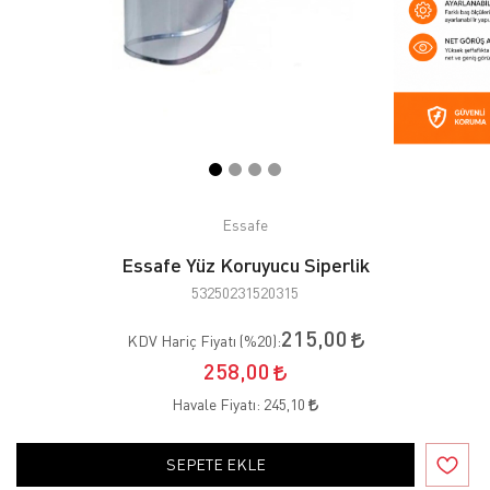
Essafe
Essafe Yüz Koruyucu Siperlik
53250231520315
215,00
KDV Hariç Fiyatı (
%20
):
258,00
Havale Fiyatı:
245,10
SEPETE EKLE