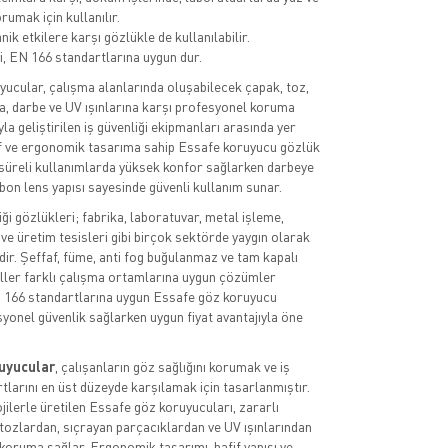
rumak için kullanılır.
k etkilere karşı gözlükle de kullanılabilir.
i, EN 166 standartlarına uygun dur.
ucular, çalışma alanlarında oluşabilecek çapak, toz,
, darbe ve UV ışınlarına karşı profesyonel koruma
a geliştirilen iş güvenliği ekipmanları arasında yer
if ve ergonomik tasarıma sahip Essafe koruyucu gözlük
süreli kullanımlarda yüksek konfor sağlarken darbeye
rbon lens yapısı sayesinde güvenli kullanım sunar.
ği gözlükleri; fabrika, laboratuvar, metal işleme,
 ve üretim tesisleri gibi birçok sektörde yaygın olarak
dir. Şeffaf, füme, anti fog buğulanmaz ve tam kapalı
ller farklı çalışma ortamlarına uygun çözümler
 166 standartlarına uygun Essafe göz koruyucu
yonel güvenlik sağlarken uygun fiyat avantajıyla öne
uyucular
, çalışanların göz sağlığını korumak ve iş
rtlarını en üst düzeyde karşılamak için tasarlanmıştır.
jilerle üretilen Essafe göz koruyucuları, zararlı
tozlardan, sıçrayan parçacıklardan ve UV ışınlarından
e koruma sağlar. Ergonomik tasarımı, hafif yapısı ve