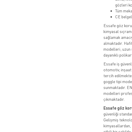
gözleri ko
Tüm mekani
CE belgel
Essafe göz koruy
kimyasal sıçrama
sağlamak amacıyl
almaktadır. Haf
modelleri; uzun 
dayanıklı polika
Essafe iş güvenli
otomotiv, inşaat
tercih edilmekte
goggle tipi mode
sunmaktadır. EN
modelleri profes
çıkmaktadır.
Essafe göz kor
güvenliği standa
Gelişmiş teknolo
kimyasallardan, 
etkili bir şekild