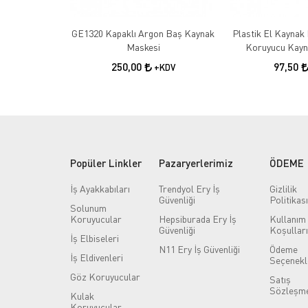
GE1320 Kapaklı Argon Baş Kaynak
Plastik El Kaynak 
Maskesi
Koruyucu Kayn
250,00
97,50
+KDV
Popüler Linkler
Pazaryerlerimiz
ÖDEME
İş Ayakkabıları
Trendyol Ery İş
Gizlilik
Güvenliği
Politikası
Solunum
Koruyucular
Hepsiburada Ery İş
Kullanım
Güvenliği
Koşulları
İş Elbiseleri
N11 Ery İş Güvenliği
Ödeme
İş Eldivenleri
Seçenekl
Göz Koruyucular
Satış
Sözleşme
Kulak
Koruyucular