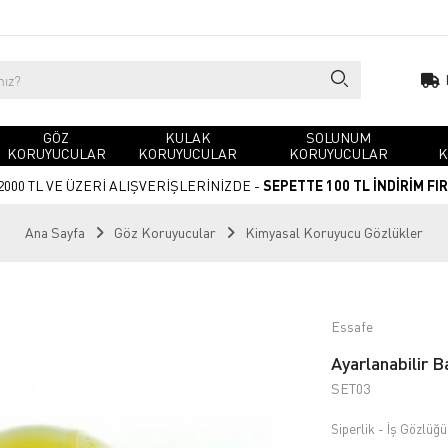
GÖZ
KULAK
SOLUNUM
KORUYUCULAR
KORUYUCULAR
KORUYUCULAR
K
2000 TL VE ÜZERİ ALIŞVERİŞLERİNİZDE -
SEPETTE 100 TL İNDİRİM FI
Ana Sayfa
Göz Koruyucular
Kimyasal Koruyucu Gözlükler
Essafe
Ayarlanabilir B
SET03
Siperlik - İş Gözlüğü