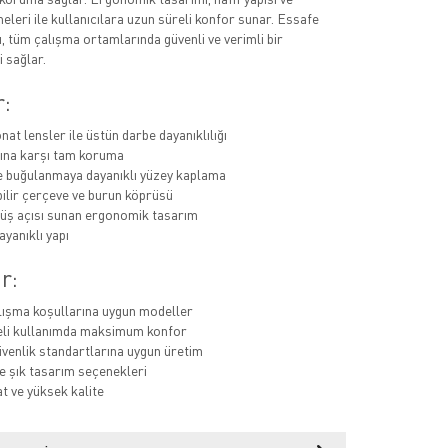
eleri ile kullanıcılara uzun süreli konfor sunar. Essafe
, tüm çalışma ortamlarında güvenli ve verimli bir
 sağlar.
r:
at lensler ile üstün darbe dayanıklılığı
rına karşı tam koruma
e buğulanmaya dayanıklı yüzey kaplama
ilir çerçeve ve burun köprüsü
üş açısı sunan ergonomik tasarım
ayanıklı yapı
r:
alışma koşullarına uygun modeller
eli kullanımda maksimum konfor
venlik standartlarına uygun üretim
 şık tasarım seçenekleri
at ve yüksek kalite