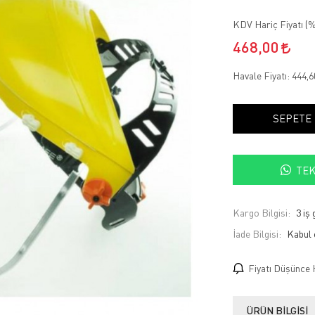
KDV Hariç Fiyatı (
%
468,00
Havale Fiyatı:
444,
SEPETE
TEK
Kargo Bilgisi:
3 iş
İade Bilgisi:
Fiyatı Düşünce 
ÜRÜN BILGISI