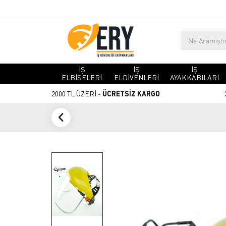
İŞ
İŞ
İŞ
ELBİSELERİ
ELDİVENLERİ
AYAKKABILARI
2000 TL ÜZERİ -
ÜCRETSİZ KARGO