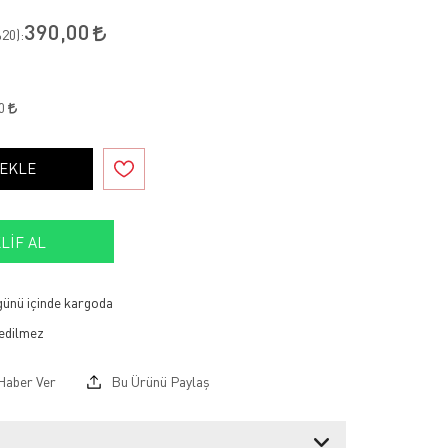
390,00
20
):
60
 EKLE
LIF AL
 günü içinde kargoda
Haber Ver
Bu Ürünü Paylaş