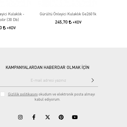
yici Kulaklık -
Gürültü Önleyici Kulaklık Ge2601k
Yedek İçli
ilir (30 Db)
245,70
+KDV
00
80
+KDV
KAMPANYALARDAN HABERDAR OLMAK İÇİN
Gizlilik politikasını
okudum ve elektronik posta almayı
kabul ediyorum.