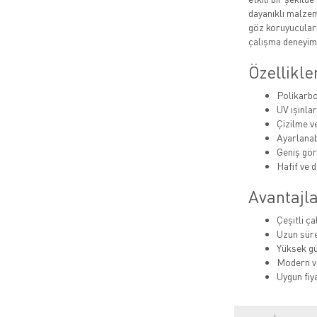
dayanıklı malzem
göz koruyucuları
çalışma deneyimi
Özellikle
Polikarbon
UV ışınla
Çizilme v
Ayarlanab
Geniş gör
Hafif ve d
Avantajla
Çeşitli ç
Uzun sür
Yüksek gü
Modern ve
Uygun fiy