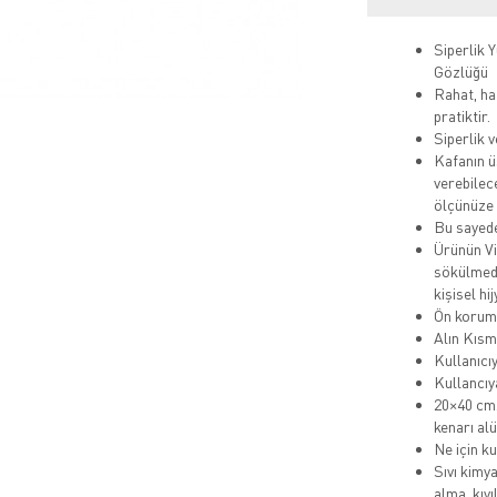
Siperlik Y
Gözlüğü
Rahat, haf
pratiktir.
Siperlik 
Kafanın ü
verebilec
ölçünüze 
Bu sayede
Ürünün Vi
sökülmediğ
kişisel hi
Ön koruma
Alın Kısm
Kullanıcı
Kullancıy
20×40 cm.
kenarı al
Ne için ku
Sıvı kimy
alma, kıv