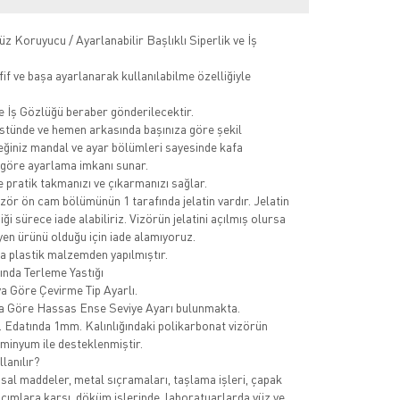
üz Koruyucu / Ayarlanabilir Başlıklı Siperlik ve İş
if ve başa ayarlanarak kullanılabilme özelliğiyle
ve İş Gözlüğü beraber gönderilecektir.
stünde ve hemen arkasında başınıza göre şekil
eğiniz mandal ve ayar bölümleri sayesinde kafa
göre ayarlama imkanı sunar.
 pratik takmanızı ve çıkarmanızı sağlar.
zör ön cam bölümünün 1 tarafında jelatin vardır. Jelatin
i sürece iade alabiliriz. Vizörün jelatini açılmış olursa
jyen ürünü olduğu için iade alamıyoruz.
 plastik malzemden yapılmıştır.
ında Terleme Yastığı
ya Göre Çevirme Tip Ayarlı.
a Göre Hassas Ense Seviye Ayarı bulunmakta.
 Edatında 1mm. Kalınlığındaki polikarbonat vizörün
üminyum ile desteklenmiştir.
llanılır?
asal maddeler, metal sıçramaları, taşlama işleri, çapak
ılcımlara karşı, döküm işlerinde, laboratuarlarda yüz ve