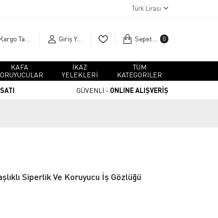
Türk Lirası
Kargo Takip
Giriş Yap
Sepetim
0
KAFA
İKAZ
TÜM
ORUYUCULAR
YELEKLERİ
KATEGORİLER
RSATI
GÜVENLİ -
ONLINE ALIŞVERİŞ
aşlıklı Siperlik Ve Koruyucu İş Gözlüğü