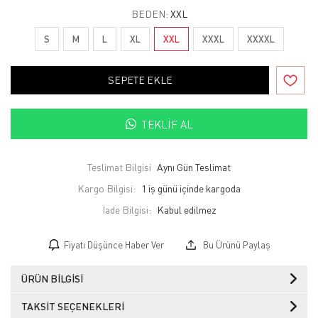
BEDEN:
XXL
S
M
L
XL
XXL
XXXL
XXXXL
SEPETE EKLE
TEKLIF AL
Teslimat Bilgisi
Aynı Gün Teslimat
Kargo Bilgisi:
1 iş günü içinde kargoda
İade Bilgisi:
Fiyatı Düşünce Haber Ver
Bu Ürünü Paylaş
ÜRÜN BILGISI
TAKSIT SEÇENEKLERI