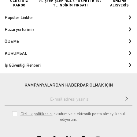
ÜCRETSİZ
ALIŞVERİŞLERİNİZDE -
SEPETTE 100
ONLINE
KARGO
TL İNDİRİM FIRSATI
ALIŞVERİŞ
Popüler Linkler
Pazaryerlerimiz
ÖDEME
KURUMSAL
İş Güvenliği Rehberi
KAMPANYALARDAN HABERDAR OLMAK İÇİN
Gizlilik politikasını
okudum ve elektronik posta almayı kabul
ediyorum.