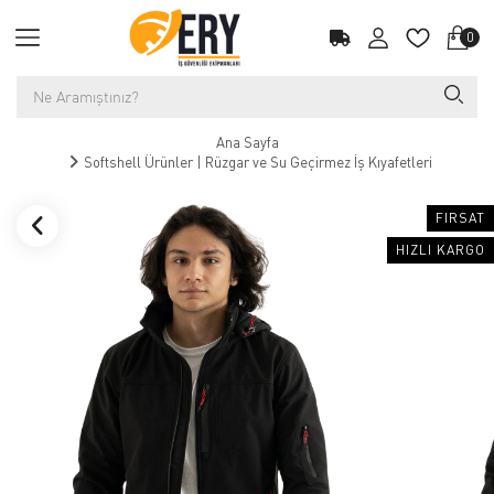
0
Ana Sayfa
Softshell Ürünler | Rüzgar ve Su Geçirmez İş Kıyafetleri
FIRSAT
HIZLI KARGO