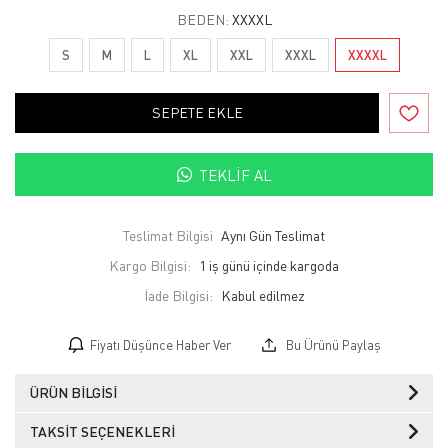
BEDEN:
XXXXL
S
M
L
XL
XXL
XXXL
XXXXL
SEPETE EKLE
TEKLIF AL
Teslimat Bilgisi
Aynı Gün Teslimat
Kargo Bilgisi:
1 iş günü içinde kargoda
İade Bilgisi:
Fiyatı Düşünce Haber Ver
Bu Ürünü Paylaş
ÜRÜN BILGISI
TAKSIT SEÇENEKLERI