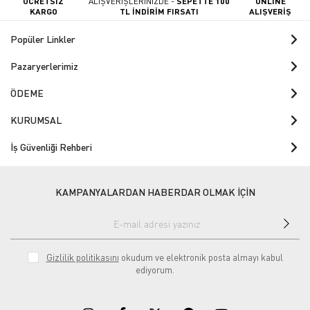
ÜCRETSİZ
ALIŞVERİŞLERİNİZDE -
SEPETTE 100
ONLINE
KARGO
TL İNDİRİM FIRSATI
ALIŞVERİŞ
Popüler Linkler
Pazaryerlerimiz
ÖDEME
KURUMSAL
İş Güvenliği Rehberi
KAMPANYALARDAN HABERDAR OLMAK İÇİN
Gizlilik politikasını
okudum ve elektronik posta almayı kabul
ediyorum.