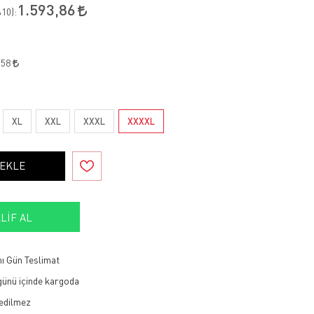
1.593,86
10
):
,58
XL
XXL
XXXL
XXXXL
 EKLE
LIF AL
ı Gün Teslimat
 günü içinde kargoda