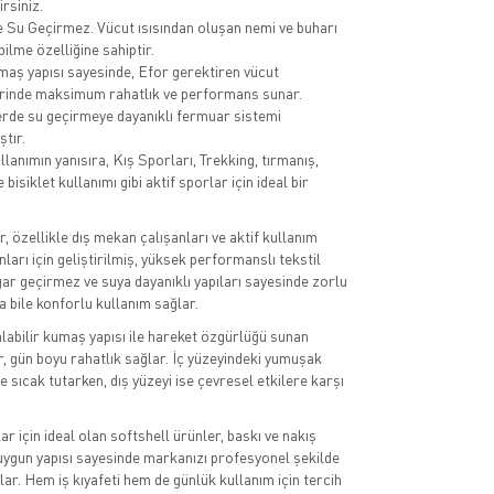
irsiniz.
 Su Geçirmez. Vücut ısısından oluşan nemi ve buharı
bilme özelliğine sahiptir.
aş yapısı sayesinde, Efor gerektiren vücut
rinde maksimum rahatlık ve performans sunar.
rde su geçirmeye dayanıklı fermuar sistemi
ştır.
lanımın yanısıra, Kış Sporları, Trekking, tırmanış,
e bisiklet kullanımı gibi aktif sporlar için ideal bir
, özellikle dış mekan çalışanları ve aktif kullanım
nları için geliştirilmiş, yüksek performanslı tekstil
gar geçirmez ve suya dayanıklı yapıları sayesinde zorlu
a bile konforlu kullanım sağlar.
labilir kumaş yapısı ile hareket özgürlüğü sunan
r, gün boyu rahatlık sağlar. İç yüzeyindeki yumuşak
 sıcak tutarken, dış yüzeyi ise çevresel etkilere karşı
r için ideal olan softshell ürünler, baskı ve nakış
ygun yapısı sayesinde markanızı profesyonel şekilde
lar. Hem iş kıyafeti hem de günlük kullanım için tercih