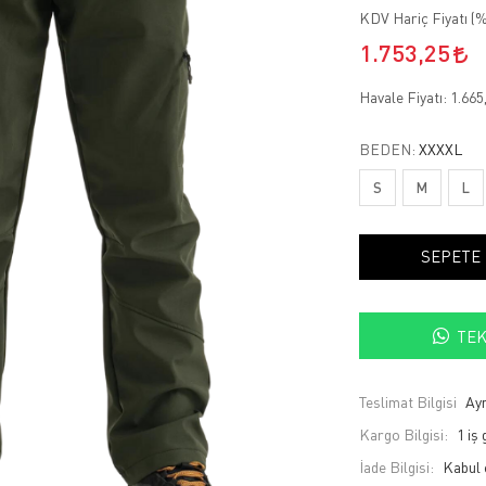
KDV Hariç Fiyatı (
%
1.753,25
Havale Fiyatı:
1.665
BEDEN:
XXXXL
S
M
L
SEPETE
TEK
Teslimat Bilgisi
Ayn
Kargo Bilgisi:
1 iş
İade Bilgisi: