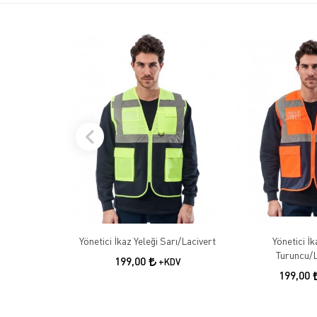
Yönetici İkaz Yeleği Sarı/Lacivert
Yönetici İk
Turuncu/L
199,00
+KDV
199,00