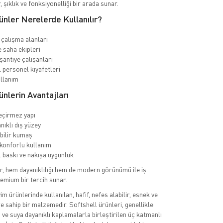
, şıklık ve fonksiyonelliği bir arada sunar.
ünler Nerelerde Kullanılır?
 çalışma alanları
e saha ekipleri
şantiye çalışanları
personel kıyafetleri
llanım
ünlerin Avantajları
eçirmez yapı
nıklı dış yüzey
bilir kumaş
konforlu kullanım
baskı ve nakışa uygunluk
r, hem dayanıklılığı hem de modern görünümü ile iş
remium bir tercih sunar.
yim ürünlerinde kullanılan, hafif, nefes alabilir, esnek ve
ere sahip bir malzemedir. Softshell ürünleri, genellikle
ve suya dayanıklı kaplamalarla birleştirilen üç katmanlı