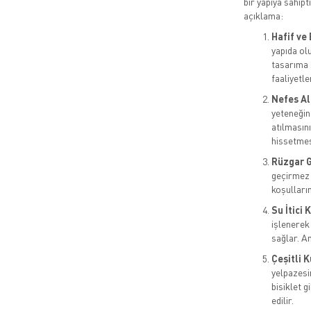
bir yapıya sahipt
açıklama:
Hafif ve
yapıda ol
tasarıma s
faaliyetler
Nefes Ala
yeteneğin
atılmasını
hissetmes
Rüzgar G
geçirmez 
koşulları
Su İtici
işlenerek
sağlar. A
Çeşitli K
yelpazesin
bisiklet g
edilir.