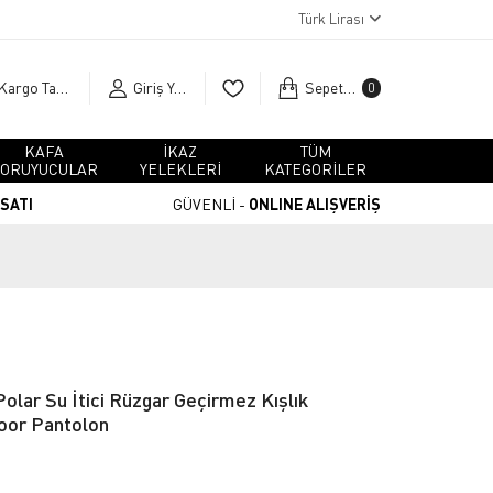
Türk Lirası
Kargo Takip
Giriş Yap
Sepetim
0
KAFA
İKAZ
TÜM
ORUYUCULAR
YELEKLERİ
KATEGORİLER
RSATI
GÜVENLİ -
ONLINE ALIŞVERİŞ
Polar Su İtici Rüzgar Geçirmez Kışlık
oor Pantolon