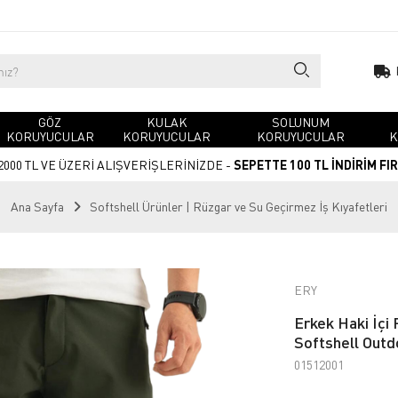
GÖZ
KULAK
SOLUNUM
KORUYUCULAR
KORUYUCULAR
KORUYUCULAR
K
2000 TL VE ÜZERİ ALIŞVERİŞLERİNİZDE -
SEPETTE 100 TL İNDİRİM FI
Ana Sayfa
Softshell Ürünler | Rüzgar ve Su Geçirmez İş Kıyafetleri
ERY
Erkek Haki İçi 
Softshell Outd
01512001