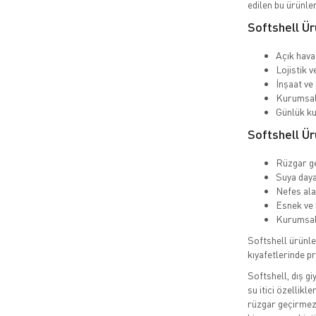
edilen bu ürünler
Softshell Ür
Açık hava
Lojistik v
İnşaat ve 
Kurumsal 
Günlük ku
Softshell Ür
Rüzgar g
Suya daya
Nefes ala
Esnek ve 
Kurumsal 
Softshell ürünle
kıyafetlerinde p
Softshell, dış gi
su itici özellikl
rüzgar geçirmez 