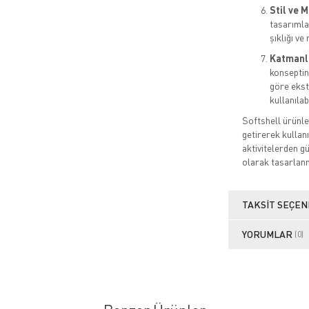
Stil ve 
tasarımla
şıklığı ve 
Katmanlı
konseptine
göre ekstr
kullanılabi
Softshell ürünle
getirerek kullan
aktivitelerden g
olarak tasarlanm
TAKSIT SEÇEN
YORUMLAR
(0)