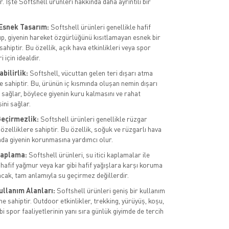
ir. İşte Softshell ürünleri hakkında daha ayrıntılı bir
 Esnek Tasarım:
Softshell ürünleri genellikle hafif
up, giyenin hareket özgürlüğünü kısıtlamayan esnek bir
ahiptir. Bu özellik, açık hava etkinlikleri veya spor
i için idealdir.
bilirlik:
Softshell, vücuttan gelen teri dışarı atma
e sahiptir. Bu, ürünün iç kısmında oluşan nemin dışarı
 sağlar, böylece giyenin kuru kalmasını ve rahat
ini sağlar.
eçirmezlik:
Softshell ürünleri genellikle rüzgar
özelliklere sahiptir. Bu özellik, soğuk ve rüzgarlı hava
nda giyenin korunmasına yardımcı olur.
 Kaplama:
Softshell ürünleri, su itici kaplamalar ile
 hafif yağmur veya kar gibi hafif yağışlara karşı koruma
ncak, tam anlamıyla su geçirmez değillerdir.
ullanım Alanları:
Softshell ürünleri geniş bir kullanım
e sahiptir. Outdoor etkinlikler, trekking, yürüyüş, koşu,
ibi spor faaliyetlerinin yanı sıra günlük giyimde de tercih