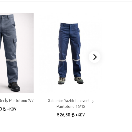
Gabardin Kışlık Gri İş Pantolonu 7/7
Gabardin Yazlık Lacivert İş
Gabardin 
Pantolonu 16/12
50
+KDV
526,50
55
+KDV