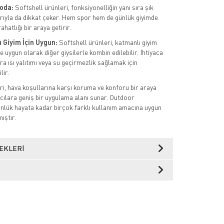
Moda:
Softshell ürünleri, fonksiyonelliğin yanı sıra şık
rıyla da dikkat çeker. Hem spor hem de günlük giyimde
rahatlığı bir araya getirir.
 Giyim İçin Uygun:
Softshell ürünleri, katmanlı giyim
 uygun olarak diğer giysilerle kombin edilebilir. İhtiyaca
a ısı yalıtımı veya su geçirmezlik sağlamak için
lir.
ri, hava koşullarına karşı koruma ve konforu bir araya
ıcılara geniş bir uygulama alanı sunar. Outdoor
ünlük hayata kadar birçok farklı kullanım amacına uygun
ıştır.
EKLERI