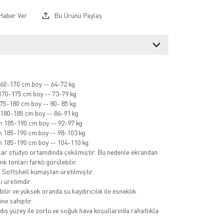
Haber Ver
Bu Ürünü Paylaş
60-170 cm boy -- 64-72 kg
70-175 cm boy -- 73-79 kg
75-180 cm boy -- 80- 85 kg
180-185 cm boy -- 86-91 kg
 185-190 cm boy -- 92-97 kg
 185-190 cm boy -- 98-103 kg
 185-190 cm boy -- 104-110 kg
ar stüdyo ortamdında çekilmiştir. Bu nedenle ekrandan
k tonları farklı görülebilir.
ı Softshell kumaştan üretilmiştir.
i üretimdir.
ilir ve yüksek oranda su kaydırıcılık ile esneklik
ine sahiptir.
dış yüzey ile zorlu ve soğuk hava koşullarında rahatlıkla