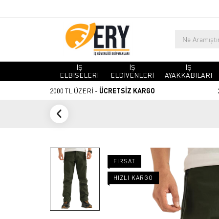
İŞ
İŞ
İŞ
ELBİSELERİ
ELDİVENLERİ
AYAKKABILARI
2000 TL ÜZERİ -
ÜCRETSİZ KARGO
FIRSAT
HIZLI KARGO