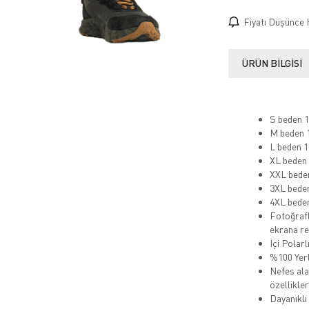
Fiyatı Düşünce 
ÜRÜN BILGISI
S beden 1
M beden 1
L beden 1
XL beden 
XXL beden
3XL beden
4XL beden
Fotoğrafl
ekrana ren
İçi Polarl
%100 Yerl
Nefes alab
özellikler
Dayanıklı 