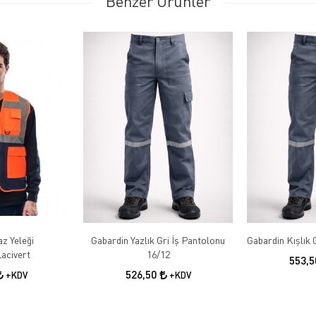
Benzer Ürünler
az Yeleği
Gabardin Yazlık Gri İş Pantolonu
acivert
16/12
553,
526,50
+KDV
+KDV