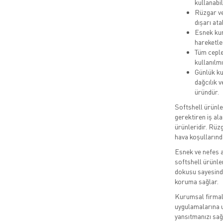
kullanabil
Rüzgar ve
dışarı ata
Esnek kum
hareketle
Tüm ceple
kullanılmı
Günlük kul
dağcılık v
üründür.
Softshell ürünler
gerektiren iş ala
ürünleridir. Rüz
hava koşullarınd
Esnek ve nefes a
softshell ürünle
dokusu sayesinde
koruma sağlar.
Kurumsal firmala
uygulamalarına u
yansıtmanızı sağ