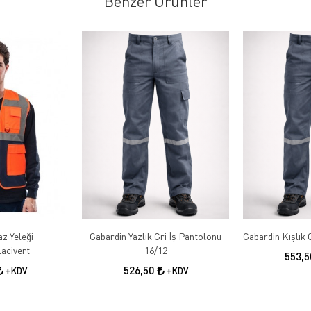
Benzer Ürünler
az Yeleği
Gabardin Yazlık Gri İş Pantolonu
acivert
16/12
553,
526,50
+KDV
+KDV