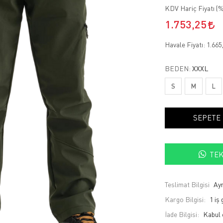
KDV Hariç Fiyatı (
%
1.753,25
Havale Fiyatı:
1.665
BEDEN:
XXXL
S
M
L
SEPETE
TEK
Teslimat Bilgisi
Ayn
Kargo Bilgisi:
1 iş
İade Bilgisi: