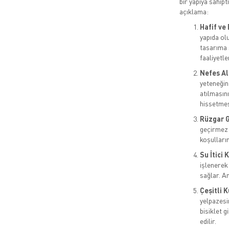
bir yapıya sahipt
açıklama:
Hafif ve
yapıda ol
tasarıma s
faaliyetler
Nefes Ala
yeteneğin
atılmasını
hissetmes
Rüzgar G
geçirmez 
koşulları
Su İtici
işlenerek
sağlar. A
Çeşitli K
yelpazesin
bisiklet g
edilir.