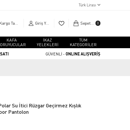
Türk Lirası
Kargo Takip
Giriş Yap
Sepetim
0
KAFA
İKAZ
TÜM
ORUYUCULAR
YELEKLERİ
KATEGORİLER
RSATI
GÜVENLİ -
ONLINE ALIŞVERİŞ
Polar Su İtici Rüzgar Geçirmez Kışlık
oor Pantolon