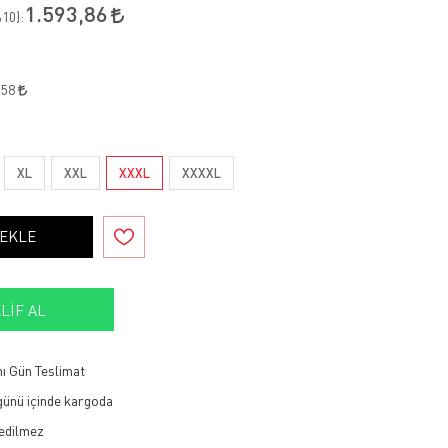
1.593,86
10
):
,58
XL
XXL
XXXL
XXXXL
 EKLE
LIF AL
ı Gün Teslimat
 günü içinde kargoda