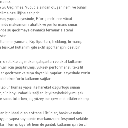
irsiniz.
 Su Geçirmez. Vücut ısısından oluşan nemi ve buharı
bilme özelliğine sahiptir.
aş yapısı sayesinde, Efor gerektiren vücut
rinde maksimum rahatlık ve performans sunar.
rde su geçirmeye dayanıklı fermuar sistemi
ştır.
lanımın yanısıra, Kış Sporları, Trekking, tırmanış,
e bisiklet kullanımı gibi aktif sporlar için ideal bir
, özellikle dış mekan çalışanları ve aktif kullanım
nları için geliştirilmiş, yüksek performanslı tekstil
gar geçirmez ve suya dayanıklı yapıları sayesinde zorlu
a bile konforlu kullanım sağlar.
labilir kumaş yapısı ile hareket özgürlüğü sunan
r, gün boyu rahatlık sağlar. İç yüzeyindeki yumuşak
 sıcak tutarken, dış yüzeyi ise çevresel etkilere karşı
r için ideal olan softshell ürünler, baskı ve nakış
ygun yapısı sayesinde markanızı profesyonel şekilde
lar. Hem iş kıyafeti hem de günlük kullanım için tercih