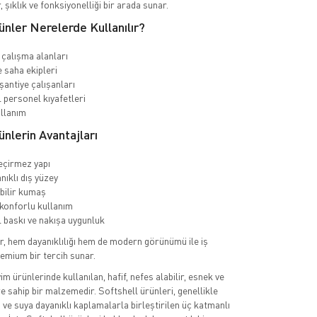
, şıklık ve fonksiyonelliği bir arada sunar.
ünler Nerelerde Kullanılır?
 çalışma alanları
e saha ekipleri
şantiye çalışanları
personel kıyafetleri
llanım
ünlerin Avantajları
eçirmez yapı
nıklı dış yüzey
bilir kumaş
konforlu kullanım
baskı ve nakışa uygunluk
r, hem dayanıklılığı hem de modern görünümü ile iş
remium bir tercih sunar.
yim ürünlerinde kullanılan, hafif, nefes alabilir, esnek ve
ere sahip bir malzemedir. Softshell ürünleri, genellikle
ve suya dayanıklı kaplamalarla birleştirilen üç katmanlı