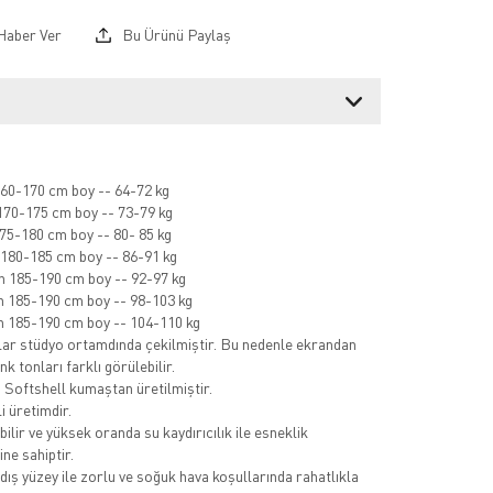
Haber Ver
Bu Ürünü Paylaş
60-170 cm boy -- 64-72 kg
70-175 cm boy -- 73-79 kg
75-180 cm boy -- 80- 85 kg
180-185 cm boy -- 86-91 kg
 185-190 cm boy -- 92-97 kg
 185-190 cm boy -- 98-103 kg
 185-190 cm boy -- 104-110 kg
ar stüdyo ortamdında çekilmiştir. Bu nedenle ekrandan
k tonları farklı görülebilir.
ı Softshell kumaştan üretilmiştir.
i üretimdir.
ilir ve yüksek oranda su kaydırıcılık ile esneklik
ine sahiptir.
dış yüzey ile zorlu ve soğuk hava koşullarında rahatlıkla