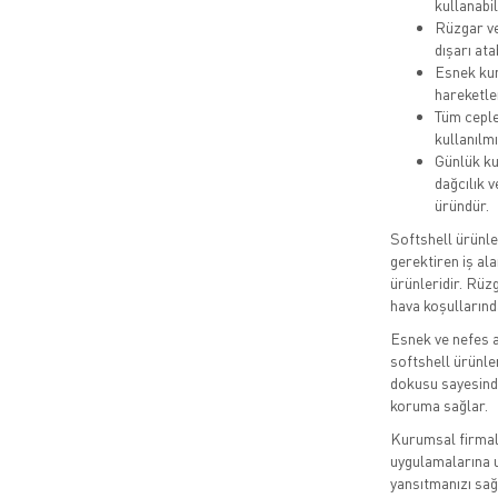
kullanabil
Rüzgar ve
dışarı ata
Esnek kum
hareketle
Tüm ceple
kullanılmı
Günlük kul
dağcılık v
üründür.
Softshell ürünler
gerektiren iş ala
ürünleridir. Rüz
hava koşullarınd
Esnek ve nefes a
softshell ürünle
dokusu sayesinde
koruma sağlar.
Kurumsal firmala
uygulamalarına u
yansıtmanızı sağ