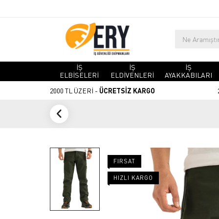
İŞ
İŞ
İŞ
ELBİSELERİ
ELDİVENLERİ
AYAKKABILARI
2000 TL ÜZERİ -
ÜCRETSİZ KARGO
FIRSAT
HIZLI KARGO