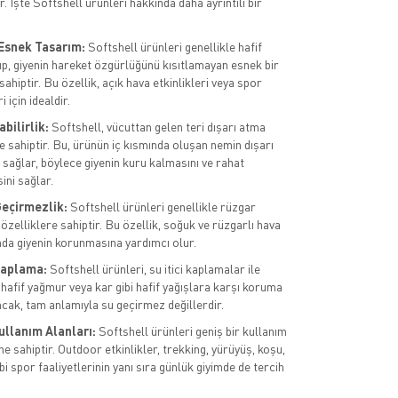
ir. İşte Softshell ürünleri hakkında daha ayrıntılı bir
 Esnek Tasarım:
Softshell ürünleri genellikle hafif
up, giyenin hareket özgürlüğünü kısıtlamayan esnek bir
ahiptir. Bu özellik, açık hava etkinlikleri veya spor
i için idealdir.
bilirlik:
Softshell, vücuttan gelen teri dışarı atma
e sahiptir. Bu, ürünün iç kısmında oluşan nemin dışarı
 sağlar, böylece giyenin kuru kalmasını ve rahat
ini sağlar.
eçirmezlik:
Softshell ürünleri genellikle rüzgar
özelliklere sahiptir. Bu özellik, soğuk ve rüzgarlı hava
nda giyenin korunmasına yardımcı olur.
 Kaplama:
Softshell ürünleri, su itici kaplamalar ile
 hafif yağmur veya kar gibi hafif yağışlara karşı koruma
ncak, tam anlamıyla su geçirmez değillerdir.
ullanım Alanları:
Softshell ürünleri geniş bir kullanım
e sahiptir. Outdoor etkinlikler, trekking, yürüyüş, koşu,
ibi spor faaliyetlerinin yanı sıra günlük giyimde de tercih