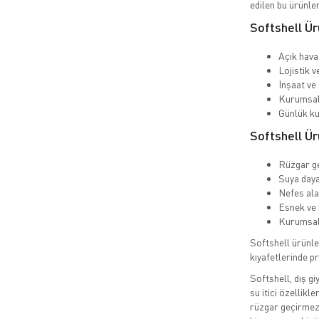
edilen bu ürünler
Softshell Ür
Açık hava
Lojistik v
İnşaat ve 
Kurumsal 
Günlük ku
Softshell Ür
Rüzgar g
Suya daya
Nefes ala
Esnek ve 
Kurumsal 
Softshell ürünle
kıyafetlerinde p
Softshell, dış gi
su itici özellikl
rüzgar geçirmez 