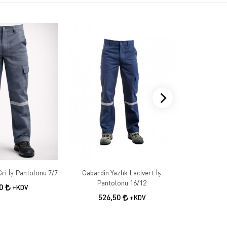
Gabardin Kışlık Gri İş Pantolonu 7/7
Gabardin Yazlık Lacivert İş
Gabardin 
Pantolonu 16/12
50
+KDV
526,50
55
+KDV