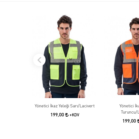
Yönetici İkaz Yeleği Sarı/Lacivert
Yönetici İk
Turuncu/L
199,00
+KDV
199,00