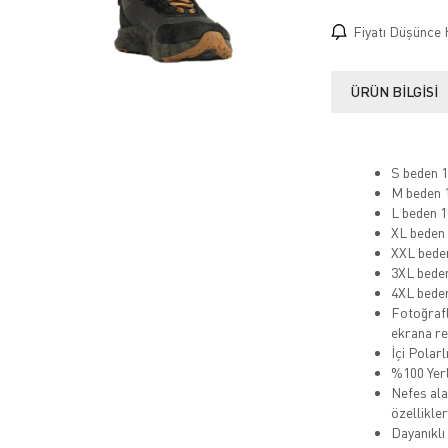
Fiyatı Düşünce 
ÜRÜN BILGISI
S beden 1
M beden 1
L beden 1
XL beden 
XXL beden
3XL beden
4XL beden
Fotoğrafl
ekrana ren
İçi Polarl
%100 Yerl
Nefes alab
özellikler
Dayanıklı 