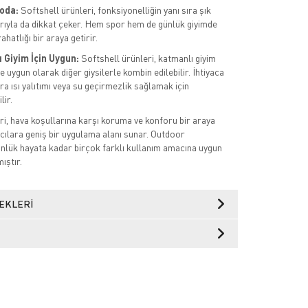
Moda:
Softshell ürünleri, fonksiyonelliğin yanı sıra şık
rıyla da dikkat çeker. Hem spor hem de günlük giyimde
rahatlığı bir araya getirir.
 Giyim İçin Uygun:
Softshell ürünleri, katmanlı giyim
 uygun olarak diğer giysilerle kombin edilebilir. İhtiyaca
a ısı yalıtımı veya su geçirmezlik sağlamak için
lir.
ri, hava koşullarına karşı koruma ve konforu bir araya
ıcılara geniş bir uygulama alanı sunar. Outdoor
ünlük hayata kadar birçok farklı kullanım amacına uygun
ıştır.
EKLERI