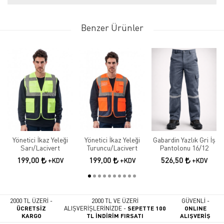
Benzer Ürünler
Yönetici İkaz Yeleği
Yönetici İkaz Yeleği
Gabardin Yazlık Gri İş
Sarı/Lacivert
Turuncu/Lacivert
Pantolonu 16/12
199,00
199,00
526,50
+KDV
+KDV
+KDV
2000 TL ÜZERİ -
2000 TL VE ÜZERİ
GÜVENLİ -
ÜCRETSİZ
ALIŞVERİŞLERİNİZDE -
SEPETTE 100
ONLINE
KARGO
TL İNDİRİM FIRSATI
ALIŞVERİŞ