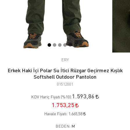
ERY
Erkek Haki İçi Polar Su İtici Rüzgar Geçirmez Kışlık
Softshell Outdoor Pantolon
01512001
1.593,86
KDV Hariç Fiyatı (
%10
):
1.753,25
Havale Fiyatı:
1.665,58
BEDEN:
M