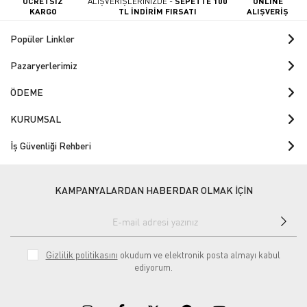
ÜCRETSİZ
ALIŞVERİŞLERİNİZDE -
SEPETTE 100
ONLINE
KARGO
TL İNDİRİM FIRSATI
ALIŞVERİŞ
Popüler Linkler
Pazaryerlerimiz
ÖDEME
KURUMSAL
İş Güvenliği Rehberi
KAMPANYALARDAN HABERDAR OLMAK İÇİN
Gizlilik politikasını
okudum ve elektronik posta almayı kabul
ediyorum.