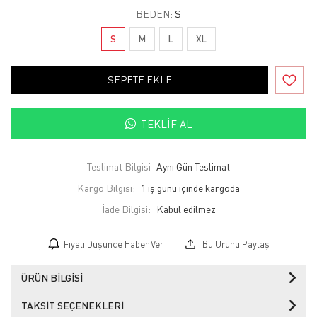
BEDEN:
S
S
M
L
XL
SEPETE EKLE
TEKLIF AL
Teslimat Bilgisi
Aynı Gün Teslimat
Kargo Bilgisi:
1 iş günü içinde kargoda
İade Bilgisi:
Fiyatı Düşünce Haber Ver
Bu Ürünü Paylaş
ÜRÜN BILGISI
TAKSIT SEÇENEKLERI