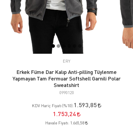
ERY
Erkek Füme Dar Kalıp Anti-pilling Tüylenme
Yapmayan Tam Fermuar Softshell Garnili Polar
Sweatshirt
0990120
1.593,85
KDV Hariç Fiyatı (
%10
):
1.753,24
Havale Fiyatı:
1.665,58