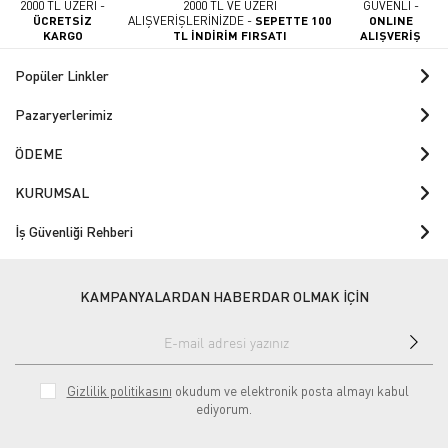
2000 TL ÜZERİ -
2000 TL VE ÜZERİ
GÜVENLİ -
ÜCRETSİZ
ALIŞVERİŞLERİNİZDE -
SEPETTE 100
ONLINE
KARGO
TL İNDİRİM FIRSATI
ALIŞVERİŞ
Popüler Linkler
Pazaryerlerimiz
ÖDEME
KURUMSAL
İş Güvenliği Rehberi
KAMPANYALARDAN HABERDAR OLMAK İÇİN
Gizlilik politikasını
okudum ve elektronik posta almayı kabul
ediyorum.