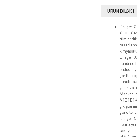
ÜRÜN BILGISI
Drager X-
Yarım Yüz
tüm endüs
tasarlanmı
kimyasalla
Drager 33
bandı ile 
endüstriye
şartları i
sunulmakt
yapınıza 
Maskesi s
A1B1E1K1 
çıkışları
göre terc
Drager X-
belirleye
tam yüz ga
olduğunuz