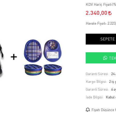
KDV Hariç Fiyatı (
%
2.340,00
Havale Fiyatı:
2.223
SEPETE
TEK
Garanti Süresi:
24 
Kargo Bilgisi:
2 iş
Garanti Süresi:
6 a
İade Bilgisi:
Fiyatı Düşünce 