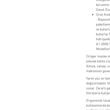
korunma g
Genel Öze
Ürün Kodu
: Bayonet
paketlenm
ve buharl
buharlar (
hidrojenk
A1:2008 /
Modelleri
Dräger maske mod
yüksek kalite st
Kimya, sanayi, sa
maksimum güvenl
Yarım yüz ve tam
değiştirilebilir f
sunar. Zararlı ga
filtrelerle kullanı
Ergonomik tasar
kullanımlarda k