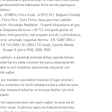
ereksinimlerine bakmadan filtre tercihi yapmayınız.
llikleri
 : 6738816, Filtre Kodu : A1B1E1K1, Bağlantı Özelliği
, Filtre Türü : Solo Filtre, Hava geçirmez şekilde
iştir, Koruduğu Maddeler : Organik bileşenlere ait gaz
ar (kaynama derecesi > 65 °C), inorganik gazlar ve
klor, hidrojensülfür, hidrosiyanik asit,vb.), sülfürdioksit,
lorür, amonyak, Uygunluk Normu : EN 14387:2004 +
 EN 143:2000 / A1:2006 / CE onaylı, Uyumlu Maske
 : Drager X-plore 5500, 3300, 3500.
elleri, iş güvenliği alanında dünya çapında bilinen
andartlarına sahip solunum koruyucu ekipmanlardır.
ğlık ve acil müdahale alanlarında çalışanlar için
ik sağlar.
 yüz maskesi seçenekleri bulunan Dräger ürünleri,
iltre sistemleri ile farklı tehlikelere karşı etkili koruma
zlar, kimyasal buharlar ve ince partiküller için özel
labilir.
ımı sayesinde yüze tam uyum sağlar ve uzun süreli
onfor sunar. Sızdırmaz yapısı ile maksimum koruma