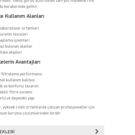
 edilir. Geniş görüş açısı sunan tam yüz maskeleri ise
a beraberinde getirir.
e Kullanım Alanları
laboratuvar ortamları
üretim tesisleri
aplama işlemleri
gaz bulunan alanlar
hale ekipleri
lerin Avantajları
 filtreleme performansı
el kullanım kalitesi
k ve konforlu tasarım
ebilir filtre sistemi
lü ve dayanıklı yapı
 yüksek riskli ortamlarda çalışan profesyoneller için
unum koruma çözümlerinden biridir.
EKLERI