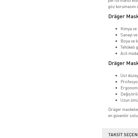
performansı elde
göz korumasını d
Dräger Mask
Kimya ve 
Sanayi ve 
Boya ve k
Tehlikeli 
Acil müda
Dräger Maske
Üst düzey
Profesyon
Ergonomi
Değiştiril
Uzun ömür
Dräger maskeler,
en güvenilir sol
TAKSIT SEÇEN