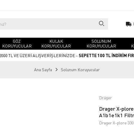
GÖZ
KULAK
SOLUNUM
KORUYUCULAR
KORUYUCULAR
KORUYUCULAR
K
2000 TL VE ÜZERİ ALIŞVERİŞLERİNİZDE -
SEPETTE 100 TL İNDİRİM FI
Ana Sayfa
Solunum Koruyucular
Dräger
Drager X-plore
A1b1e1k1 Filt
Drager X-plore 330