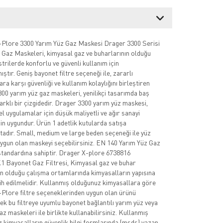
Plore 3300 Yarım Yüz Gaz Maskesi Drager 3300 Serisi
 Gaz Maskeleri, kimyasal gaz ve buharlarının olduğu
trilerde konforlu ve güvenli kullanım için
ştır. Geniş bayonet filtre seçeneği ile, zararlı
ra karşı güvenliği ve kullanım kolaylığını birleştiren
00 yarım yüz gaz maskeleri, yenilikçi tasarımda baş
farklı bir çizgidedir. Drager 3300 yarım yüz maskesi,
l uygulamalar için düşük maliyetli ve ağır sanayi
çin uygundur. Ürün 1 adetlik kutularda satışa
adır. Small, medium ve large beden seçeneği ile yüz
uygun olan maskeyi seçebilirsiniz. EN 140 Yarım Yüz Gaz
tandardına sahiptir. Drager X-plore 6738816
Bayonet Gaz Filtresi, Kimyasal gaz ve buhar
nın olduğu çalışma ortamlarında kimyasalların yapısına
ih edilmelidir. Kullanmış olduğunuz kimyasallara göre
Plore filtre seçeneklerinden uygun olan ürünü
rek bu filtreye uyumlu bayonet bağlantılı yarım yüz veya
z maskeleri ile birlikte kullanabilirsiniz. Kullanmış
 kimyasalların güvenlik bilgi formlarında (msds) yazan