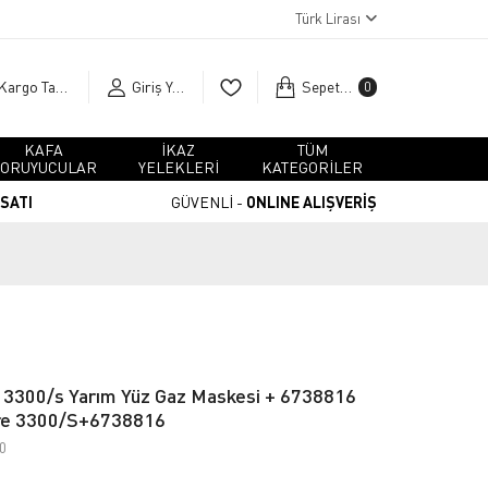
Türk Lirası
Kargo Takip
Giriş Yap
Sepetim
0
KAFA
İKAZ
TÜM
ORUYUCULAR
YELEKLERİ
KATEGORİLER
RSATI
GÜVENLİ -
ONLINE ALIŞVERİŞ
 3300/s Yarım Yüz Gaz Maskesi + 6738816
re 3300/S+6738816
0