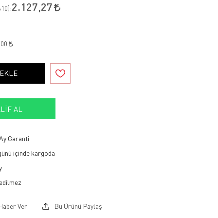
2.127,27
10
):
,00
 EKLE
LIF AL
Ay Garanti
 günü içinde kargoda
y
Haber Ver
Bu Ürünü Paylaş