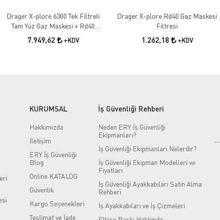
Drager X-plore 6300 Tek Filtreli
Drager X-plore Rd40 Gaz Maskesi
Tam Yüz Gaz Maskesi + Rd40
Filtresi
A2b2e2k1 Filtresi
7.949,62
1.262,18
+KDV
+KDV
KURUMSAL
İş Güvenliği Rehberi
Hakkımızda
Neden ERY İş Güvenliği
Ekipmanları?
İletişim
İş Güvenliği Ekipmanları Nelerdir?
ERY İş Güvenliği
Blog
İş Güvenliği Ekipman Modelleri ve
Fiyatları
Online KATALOG
eri
İş Güvenliği Ayakkabıları Satın Alma
Güvenlik
Rehberi
si
Kargo Seçenekleri
İş Ayakkabıları ve İş Çizmeleri
Teslimat ve İade
Elbise Baskı Hakkında