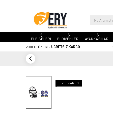
İŞ
İŞ
İŞ
ELBİSELERİ
ELDİVENLERİ
AYAKKABILARI
2000 TL ÜZERİ -
ÜCRETSİZ KARGO
HIZLI KARGO