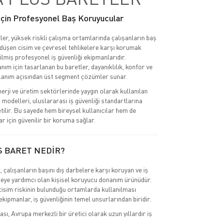
 İçin Profesyonel Baş Koruyucular
ler, yüksek riskli çalışma ortamlarında çalışanların baş
 düşen cisim ve çevresel tehlikelere karşı korumak
ilmiş profesyonel iş güvenliği ekipmanlarıdır.
nım için tasarlanan bu baretler, dayanıklılık, konfor ve
lanım açısından üst segment çözümler sunar.
nerji ve üretim sektörlerinde yaygın olarak kullanılan
 modelleri, uluslararası iş güvenliği standartlarına
tilir. Bu sayede hem bireysel kullanıcılar hem de
r için güvenilir bir koruma sağlar.
S BARET NEDİR?
 çalışanların başını dış darbelere karşı koruyan ve iş
eye yardımcı olan kişisel koruyucu donanım ürünüdür.
cisim riskinin bulunduğu ortamlarda kullanılması
kipmanlar, iş güvenliğinin temel unsurlarından biridir.
ı, Avrupa merkezli bir üretici olarak uzun yıllardır iş