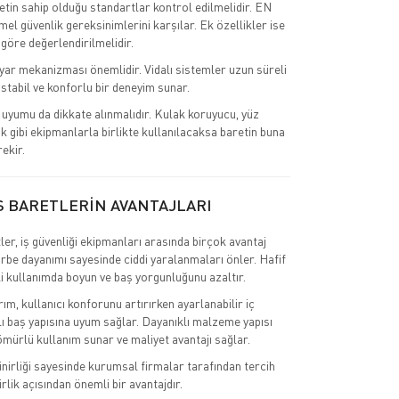
retin sahip olduğu standartlar kontrol edilmelidir. EN
el güvenlik gereksinimlerini karşılar. Ek özellikler ise
 göre değerlendirilmelidir.
ar mekanizması önemlidir. Vidalı sistemler uzun süreli
stabil ve konforlu bir deneyim sunar.
uyumu da dikkate alınmalıdır. Kulak koruyucu, yüz
k gibi ekipmanlarla birlikte kullanılacaksa baretin buna
ekir.
S BARETLERİN AVANTAJLARI
ler, iş güvenliği ekipmanları arasında birçok avantaj
rbe dayanımı sayesinde ciddi yaralanmaları önler. Hafif
li kullanımda boyun ve baş yorgunluğunu azaltır.
m, kullanıcı konforunu artırırken ayarlanabilir iç
 baş yapısına uyum sağlar. Dayanıklı malzeme yapısı
mürlü kullanım sunar ve maliyet avantajı sağlar.
inirliği sayesinde kurumsal firmalar tarafından tercih
irlik açısından önemli bir avantajdır.