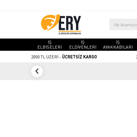
İŞ
İŞ
İŞ
ELBİSELERİ
ELDİVENLERİ
AYAKKABILARI
2000 TL ÜZERİ -
ÜCRETSİZ KARGO