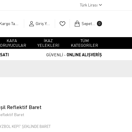
Türk Lirası
Kargo Takip
Giriş Yap
Sepetim
0
KAFA
İKAZ
TÜM
ORUYUCULAR
YELEKLERİ
KATEGORİLER
RSATI
GÜVENLİ -
ONLINE ALIŞVERİŞ
l Reflektif Baret
flektif Baret
EYZBOL KEPİ" ŞEKLİNDE BARET