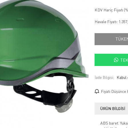
KDV Hariç Fiyatı (
%
Havale Fiyatı:
1.357
TÜKE
TEK
İade Bilgisi:
Fiyatı Düşünce 
ÜRÜN BILGISI
ABS baret. Yukarı