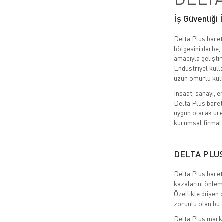
İş Güvenliği
Delta Plus baret
bölgesini darbe,
amacıyla geliştir
Endüstriyel kulla
uzun ömürlü kul
İnşaat, sanayi, e
Delta Plus baret
uygun olarak üre
kurumsal firmala
DELTA PLU
Delta Plus baret,
kazalarını önlem
Özellikle düşen 
zorunlu olan bu e
Delta Plus markas