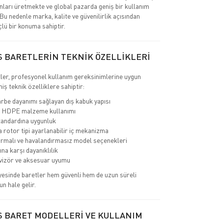
nları üretmekte ve global pazarda geniş bir kullanım
 Bu nedenle marka, kalite ve güvenilirlik açısından
çlü bir konuma sahiptir.
S BARETLERİN TEKNİK ÖZELLİKLERİ
ler, profesyonel kullanım gereksinimlerine uygun
miş teknik özelliklere sahiptir:
rbe dayanımı sağlayan dış kabuk yapısı
 HDPE malzeme kullanımı
andardına uygunluk
a rotor tipi ayarlanabilir iç mekanizma
rmalı ve havalandırmasız model seçenekleri
ına karşı dayanıklılık
 vizör ve aksesuar uyumu
yesinde baretler hem güvenli hem de uzun süreli
un hale gelir.
S BARET MODELLERİ VE KULLANIM