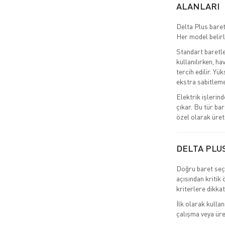
ALANLARI
Delta Plus baret
Her model belirl
Standart baretle
kullanılırken, ha
tercih edilir. Yü
ekstra sabitleme 
Elektrik işlerind
çıkar. Bu tür ba
özel olarak üreti
DELTA PLUS
Doğru baret seçi
açısından kritik
kriterlere dikkat
İlk olarak kullan
çalışma veya üret