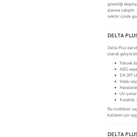
güvenliği ekipma
alanına sahiptir.
sektör içinde gü
DELTA PLU
Delta Plus baret
olarak geliştiril
Yüksek da
ABS veya
EN 397 st
Vidalı vey
Havalandı
UV ışınlar
Kulaklık,
Bu özellikler sa
kullanım için uyg
DELTA PLU