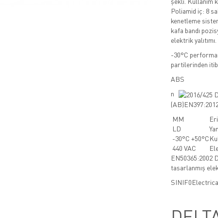
şekli. Kullanım ko
Poliamid iç: 8 s
kenetleme sistem
kafa bandı pozisy
elektrik yalıtımı.
-30°C performan
partilerinden iti
ABS
n
(AB)EN397:2012 
MM
Er
LD
Ya
-30°C +50°C
Kul
440 VAC
Ele
EN50365:2002 Dü
tasarlanmış elek
SINIF
0
Electrica
DELT