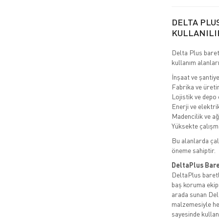
DELTA PLU
KULLANILI
Delta Plus baretl
kullanım alanları
İnşaat ve şantiye
Fabrika ve üreti
Lojistik ve depo
Enerji ve elektrik
Madencilik ve ağ
Yüksekte çalışma
Bu alanlarda çal
öneme sahiptir.
DeltaPlus Bare
DeltaPlus baretle
baş koruma ekipm
arada sunan Delt
malzemesiyle her
sayesinde kulla