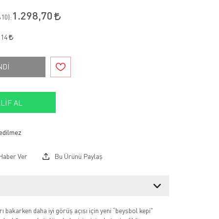
1.298,70
10
):
,14
NDİ
LIF AL
Haber Ver
Bu Ürünü Paylaş
 bakarken daha iyi görüş açısı için yeni “beysbol kepi"