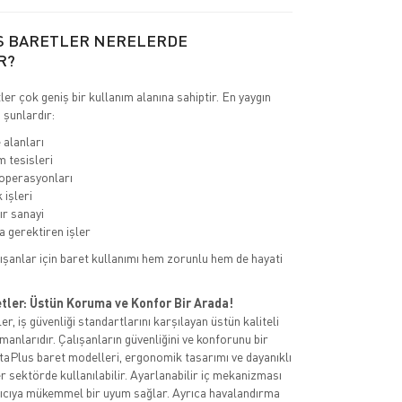
S BARETLER NERELERDE
R?
er çok geniş bir kullanım alanına sahiptir. En yaygın
 şunlardır:
 alanları
m tesisleri
 operasyonları
 işleri
ır sanayi
 gerektiren işler
ışanlar için baret kullanımı hem zorunlu hem de hayati
tler: Üstün Koruma ve Konfor Bir Arada!
r, iş güvenliği standartlarını karşılayan üstün kaliteli
anlarıdır. Çalışanların güvenliğini ve konforunu bir
aPlus baret modelleri, ergonomik tasarımı ve dayanıklı
 sektörde kullanılabilir. Ayarlanabilir iç mekanizması
nıcıya mükemmel bir uyum sağlar. Ayrıca havalandırma