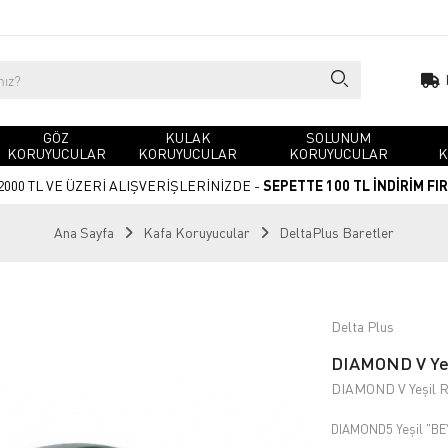
GÖZ
KULAK
SOLUNUM
KORUYUCULAR
KORUYUCULAR
KORUYUCULAR
K
2000 TL VE ÜZERİ ALIŞVERİŞLERİNİZDE -
SEPETTE 100 TL İNDİRİM FI
Ana Sayfa
Kafa Koruyucular
DeltaPlus Baretler
Delta Plus
DIAMOND V Yeşi
DIAMOND V Yeşil Re
DIAMOND5 Yeşil "B