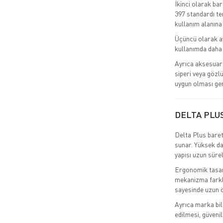
İkinci olarak ba
397 standardı tem
kullanım alanına
Üçüncü olarak ay
kullanımda daha 
Ayrıca aksesuar 
siperi veya gözlü
uygun olması ger
DELTA PLU
Delta Plus baret
sunar. Yüksek da
yapısı uzun süre
Ergonomik tasarı
mekanizma farklı
sayesinde uzun ö
Ayrıca marka bil
edilmesi, güvenil