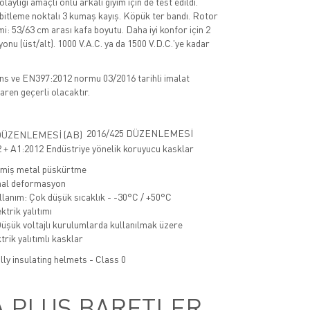
laylığı amaçlı önlü arkalı giyim için de test edildi.
abitleme noktalı 3 kumaş kayış. Köpük ter bandı. Rotor
i: 53/63 cm arası kafa boyutu. Daha iyi konfor için 2
onu (üst/alt). 1000 V.A.C. ya da 1500 V.D.C.'ye kadar
s ve EN397:2012 normu 03/2016 tarihli imalat
baren geçerli olacaktır.
2016/425 DÜZENLEMESİ
+ A1:2012 Endüstriye yönelik koruyucu kasklar
imiş metal püskürtme
nal deformasyon
lanım: Çok düşük sıcaklık - -30°C / +50°C
ktrik yalıtımı
şük voltajlı kurulumlarda kullanılmak üzere
trik yalıtımlı kasklar
lly insulating helmets - Class 0
A PLUS BARETLER