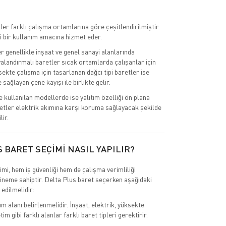
ler farklı çalışma ortamlarına göre çeşitlendirilmiştir.
i bir kullanım amacına hizmet eder.
r genellikle inşaat ve genel sanayi alanlarında
valandırmalı baretler sıcak ortamlarda çalışanlar için
ksekte çalışma için tasarlanan dağcı tipi baretler ise
sağlayan çene kayışı ile birlikte gelir.
e kullanılan modellerde ise yalıtım özelliği ön plana
retler elektrik akımına karşı koruma sağlayacak şekilde
lir.
 BARET SEÇİMİ NASIL YAPILIR?
mi, hem iş güvenliği hem de çalışma verimliliği
 öneme sahiptir. Delta Plus baret seçerken aşağıdaki
 edilmelidir:
ım alanı belirlenmelidir. İnşaat, elektrik, yüksekte
im gibi farklı alanlar farklı baret tipleri gerektirir.