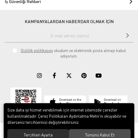
İş Güvenliği Rehberi
KAMPANYALARDAN HABERDAR OLMAK İÇİN
Gizlilik politikasını
okudum ve elektronik posta almayı kabul
ediyorum.
Download on the
Download on
App Store
Google play
Size daha iyi hizmet verebilmek için internet sitemizde çerezler
kullanılmaktadır. Çerez Politikaları Aydınlatma Metni’ni okuyabilir ve
dilerseniz tercihlerinizi değiştirebilirsiniz.
© 2023
ERY İş Güvenliği Ekipmanları
. Tüm hakları saklıdır.
Tercihleri Ayarla
Tümünü Kabul Et