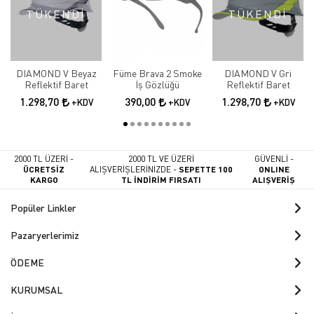
TÜKENDİ
TÜKENDİ
DIAMOND V Beyaz
Füme Brava 2 Smoke
DIAMOND V Gri
Reflektif Baret
İş Gözlüğü
Reflektif Baret
1.298,70
390,00
1.298,70
+KDV
+KDV
+KDV
2000 TL ÜZERİ -
2000 TL VE ÜZERİ
GÜVENLİ -
ÜCRETSİZ
ALIŞVERİŞLERİNİZDE -
SEPETTE 100
ONLINE
KARGO
TL İNDİRİM FIRSATI
ALIŞVERİŞ
Popüler Linkler
Pazaryerlerimiz
ÖDEME
KURUMSAL