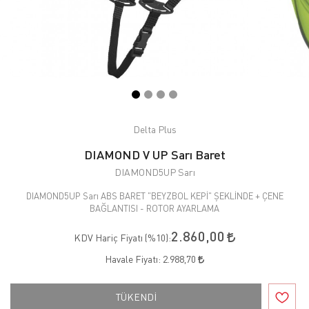
Delta Plus
DIAMOND V UP Sarı Baret
DIAMOND5UP Sarı
DIAMOND5UP Sarı ABS BARET "BEYZBOL KEPİ" ŞEKLİNDE + ÇENE
BAĞLANTISI - ROTOR AYARLAMA
2.860,00
KDV Hariç Fiyatı (
%10
):
Havale Fiyatı:
2.988,70
TÜKENDİ