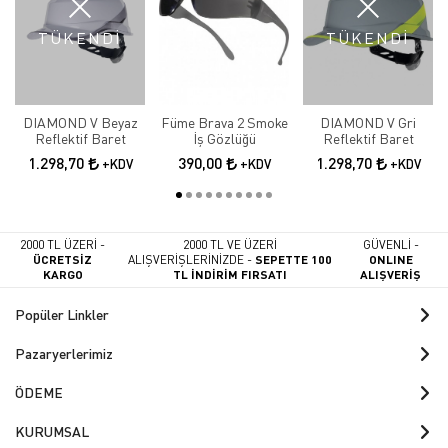
TÜKENDİ
TÜKENDİ
DIAMOND V Beyaz
Füme Brava 2 Smoke
DIAMOND V Gri
Reflektif Baret
İş Gözlüğü
Reflektif Baret
1.298,70
390,00
1.298,70
+KDV
+KDV
+KDV
2000 TL ÜZERİ -
2000 TL VE ÜZERİ
GÜVENLİ -
ÜCRETSİZ
ALIŞVERİŞLERİNİZDE -
SEPETTE 100
ONLINE
KARGO
TL İNDİRİM FIRSATI
ALIŞVERİŞ
Popüler Linkler
Pazaryerlerimiz
ÖDEME
KURUMSAL