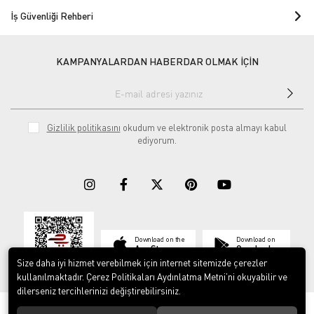
İş Güvenliği Rehberi
KAMPANYALARDAN HABERDAR OLMAK İÇİN
Gizlilik politikasını
okudum ve elektronik posta almayı kabul
ediyorum.
Download on the
Download on
App Store
Google play
Size daha iyi hizmet verebilmek için internet sitemizde çerezler
kullanılmaktadır. Çerez Politikaları Aydınlatma Metni’ni okuyabilir ve
dilerseniz tercihlerinizi değiştirebilirsiniz.
© 2023
ERY İş Güvenliği Ekipmanları
. Tüm hakları saklıdır.