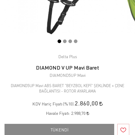
Delta Plus
DIAMOND V UP Mavi Baret
DIAMOND5UP Mavi
DIAMOND5UP Mavi ABS BARET "BEYZBOL KEPİ" ŞEKLİNDE + ÇENE
BAĞLANTISI - ROTOR AYARLAMA
2.860,00
KDV Hariç Fiyatı (
%10
):
Havale Fiyatı:
2.988,70
TÜKENDİ