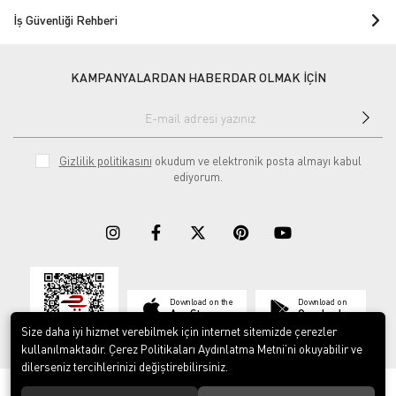
İş Güvenliği Rehberi
KAMPANYALARDAN HABERDAR OLMAK İÇİN
Gizlilik politikasını
okudum ve elektronik posta almayı kabul
ediyorum.
Download on the
Download on
App Store
Google play
Size daha iyi hizmet verebilmek için internet sitemizde çerezler
kullanılmaktadır. Çerez Politikaları Aydınlatma Metni’ni okuyabilir ve
dilerseniz tercihlerinizi değiştirebilirsiniz.
© 2023
ERY İş Güvenliği Ekipmanları
. Tüm hakları saklıdır.