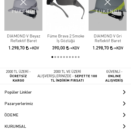
TÜKENDİ
TÜKENDİ
DIAMOND V Beyaz
Füme Brava 2 Smoke
DIAMOND V Gri
Reflektif Baret
İş Gözlüğü
Reflektif Baret
1.298,70
390,00
1.298,70
+KDV
+KDV
+KDV
2000 TL ÜZERİ -
2000 TL VE ÜZERİ
GÜVENLİ -
ÜCRETSİZ
ALIŞVERİŞLERİNİZDE -
SEPETTE 100
ONLINE
KARGO
TL İNDİRİM FIRSATI
ALIŞVERİŞ
Popüler Linkler
Pazaryerlerimiz
ÖDEME
KURUMSAL