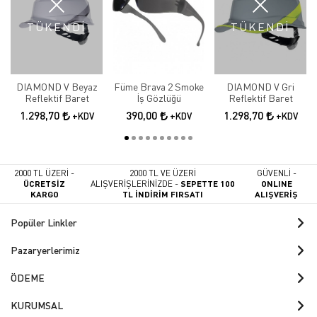
TÜKENDİ
TÜKENDİ
DIAMOND V Beyaz
Füme Brava 2 Smoke
DIAMOND V Gri
Reflektif Baret
İş Gözlüğü
Reflektif Baret
1.298,70
390,00
1.298,70
+KDV
+KDV
+KDV
2000 TL ÜZERİ -
2000 TL VE ÜZERİ
GÜVENLİ -
ÜCRETSİZ
ALIŞVERİŞLERİNİZDE -
SEPETTE 100
ONLINE
KARGO
TL İNDİRİM FIRSATI
ALIŞVERİŞ
Popüler Linkler
Pazaryerlerimiz
ÖDEME
KURUMSAL