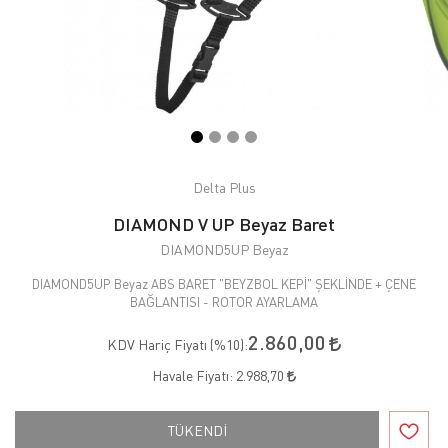
Delta Plus
DIAMOND V UP Beyaz Baret
DIAMOND5UP Beyaz
DIAMOND5UP Beyaz ABS BARET "BEYZBOL KEPİ" ŞEKLİNDE + ÇENE
BAĞLANTISI - ROTOR AYARLAMA
2.860,00
KDV Hariç Fiyatı (
%10
):
Havale Fiyatı:
2.988,70
TÜKENDİ