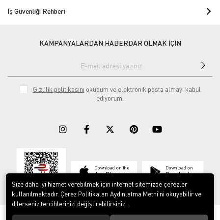
İş Güvenliği Rehberi
KAMPANYALARDAN HABERDAR OLMAK İÇİN
Gizlilik politikasını
okudum ve elektronik posta almayı kabul
ediyorum.
Download on the
Download on
App Store
Google play
Size daha iyi hizmet verebilmek için internet sitemizde çerezler
kullanılmaktadır. Çerez Politikaları Aydınlatma Metni’ni okuyabilir ve
dilerseniz tercihlerinizi değiştirebilirsiniz.
© 2023
ERY İş Güvenliği Ekipmanları
. Tüm hakları saklıdır.