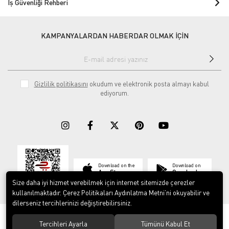
İş Güvenliği Rehberi
KAMPANYALARDAN HABERDAR OLMAK İÇİN
Gizlilik politikasını
okudum ve elektronik posta almayı kabul
ediyorum.
Download on the
Download on
App Store
Google play
Size daha iyi hizmet verebilmek için internet sitemizde çerezler
kullanılmaktadır. Çerez Politikaları Aydınlatma Metni’ni okuyabilir ve
dilerseniz tercihlerinizi değiştirebilirsiniz.
© 2023
ERY İş Güvenliği Ekipmanları
. Tüm hakları saklıdır.
Tercihleri Ayarla
Tümünü Kabul Et