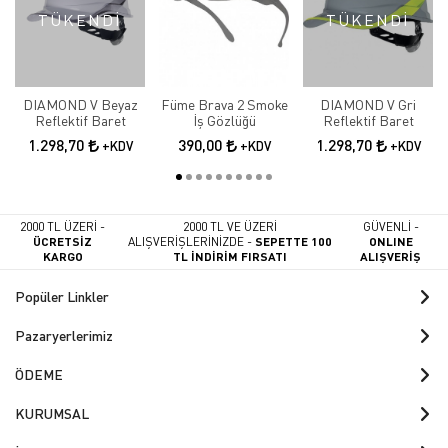
TÜKENDİ
TÜKENDİ
DIAMOND V Beyaz
Füme Brava 2 Smoke
DIAMOND V Gri
Reflektif Baret
İş Gözlüğü
Reflektif Baret
1.298,70
390,00
1.298,70
+KDV
+KDV
+KDV
2000 TL ÜZERİ -
2000 TL VE ÜZERİ
GÜVENLİ -
ÜCRETSİZ
ALIŞVERİŞLERİNİZDE -
SEPETTE 100
ONLINE
KARGO
TL İNDİRİM FIRSATI
ALIŞVERİŞ
Popüler Linkler
Pazaryerlerimiz
ÖDEME
KURUMSAL