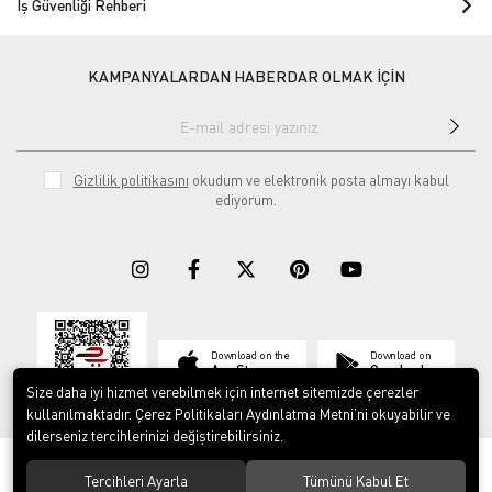
İş Güvenliği Rehberi
KAMPANYALARDAN HABERDAR OLMAK İÇİN
Gizlilik politikasını
okudum ve elektronik posta almayı kabul
ediyorum.
Download on the
Download on
App Store
Google play
Size daha iyi hizmet verebilmek için internet sitemizde çerezler
kullanılmaktadır. Çerez Politikaları Aydınlatma Metni’ni okuyabilir ve
dilerseniz tercihlerinizi değiştirebilirsiniz.
© 2023
ERY İş Güvenliği Ekipmanları
. Tüm hakları saklıdır.
Tercihleri Ayarla
Tümünü Kabul Et