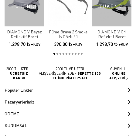
TÜKENDİ
TÜKENDİ
DIAMOND V Beyaz
Füme Brava 2 Smoke
DIAMOND V Gri
Reflektif Baret
İş Gözlüğü
Reflektif Baret
1.298,70
390,00
1.298,70
+KDV
+KDV
+KDV
2000 TL ÜZERİ -
2000 TL VE ÜZERİ
GÜVENLİ -
ÜCRETSİZ
ALIŞVERİŞLERİNİZDE -
SEPETTE 100
ONLINE
KARGO
TL İNDİRİM FIRSATI
ALIŞVERİŞ
Popüler Linkler
Pazaryerlerimiz
ÖDEME
KURUMSAL