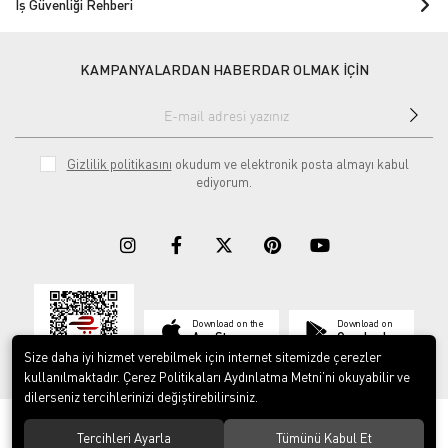
İş Güvenliği Rehberi
KAMPANYALARDAN HABERDAR OLMAK İÇİN
Gizlilik politikasını
okudum ve elektronik posta almayı kabul
ediyorum.
Download on the
Download on
App Store
Google play
Size daha iyi hizmet verebilmek için internet sitemizde çerezler
kullanılmaktadır. Çerez Politikaları Aydınlatma Metni’ni okuyabilir ve
dilerseniz tercihlerinizi değiştirebilirsiniz.
© 2023
ERY İş Güvenliği Ekipmanları
. Tüm hakları saklıdır.
Tercihleri Ayarla
Tümünü Kabul Et