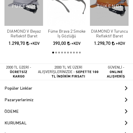
TÜKENDİ
TÜKENDİ
DIAMOND V Beyaz
Füme Brava 2 Smoke
DIAMOND V Turuncu
Reflektif Baret
İş Gözlüğü
Reflektif Baret
1.298,70
390,00
1.298,70
+KDV
+KDV
+KDV
2000 TL ÜZERİ -
2000 TL VE ÜZERİ
GÜVENLİ -
ÜCRETSİZ
ALIŞVERİŞLERİNİZDE -
SEPETTE 100
ONLINE
KARGO
TL İNDİRİM FIRSATI
ALIŞVERİŞ
Popüler Linkler
Pazaryerlerimiz
ÖDEME
KURUMSAL