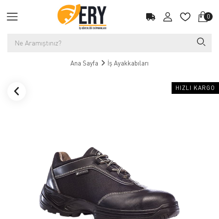
0
Ana Sayfa
İş Ayakkabıları
HIZLI KARGO