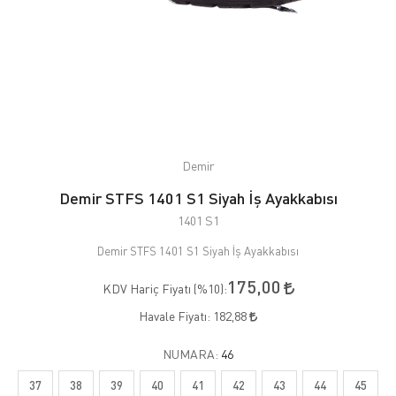
Demir
Demir STFS 1401 S1 Siyah İş Ayakkabısı
1401 S1
Demir STFS 1401 S1 Siyah İş Ayakkabısı
175,00
KDV Hariç Fiyatı (
%10
):
Havale Fiyatı:
182,88
NUMARA:
46
37
38
39
40
41
42
43
44
45