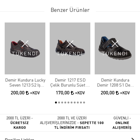
Benzer Ürünler
TÜKENDİ
TÜKENDİ
TÜKENDİ
Demir Kundura Lucky
Demir 1217 ESD
Demir Kundura
Seven 1213 S2 Iş
Çelik Burunlu Süet İş
Demir 1208 S1 Deri
Ayakkabısı
Ayakkabı
Çelik Burunlu Delikli
200,00
170,00
200,00
+KDV
+KDV
+KDV
Sandalet Model Iş
Ayakkabısı
2000 TL ÜZERİ -
2000 TL VE ÜZERİ
GÜVENLİ -
ÜCRETSİZ
ALIŞVERİŞLERİNİZDE -
SEPETTE 100
ONLINE
KARGO
TL İNDİRİM FIRSATI
ALIŞVERİŞ
Popüler Linkler