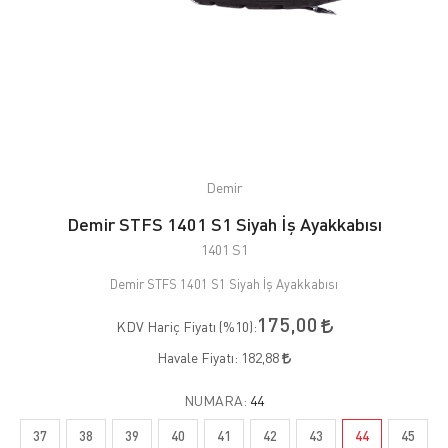
Demir
Demir STFS 1401 S1 Siyah İş Ayakkabısı
1401 S1
Demir STFS 1401 S1 Siyah İş Ayakkabısı
175,00
KDV Hariç Fiyatı (
%10
):
Havale Fiyatı:
182,88
NUMARA:
44
37
38
39
40
41
42
43
44
45