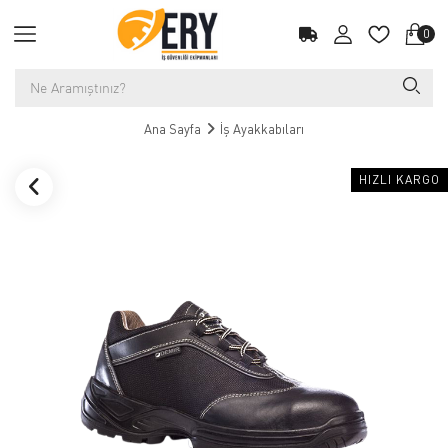
0
Ana Sayfa
İş Ayakkabıları
HIZLI KARGO