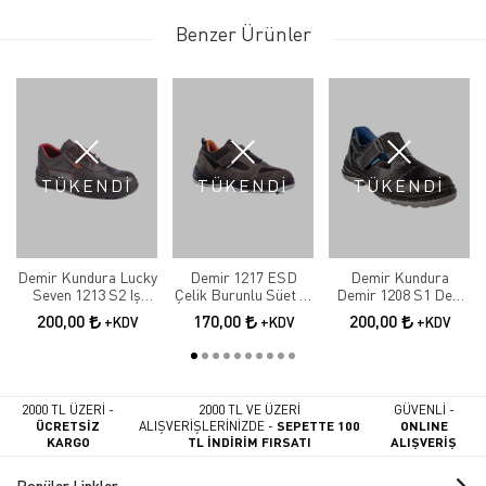
Benzer Ürünler
TÜKENDİ
TÜKENDİ
TÜKENDİ
Demir Kundura Lucky
Demir 1217 ESD
Demir Kundura
Seven 1213 S2 Iş
Çelik Burunlu Süet İş
Demir 1208 S1 Deri
Ayakkabısı
Ayakkabı
Çelik Burunlu Delikli
200,00
170,00
200,00
+KDV
+KDV
+KDV
Sandalet Model Iş
Ayakkabısı
2000 TL ÜZERİ -
2000 TL VE ÜZERİ
GÜVENLİ -
ÜCRETSİZ
ALIŞVERİŞLERİNİZDE -
SEPETTE 100
ONLINE
KARGO
TL İNDİRİM FIRSATI
ALIŞVERİŞ
Popüler Linkler