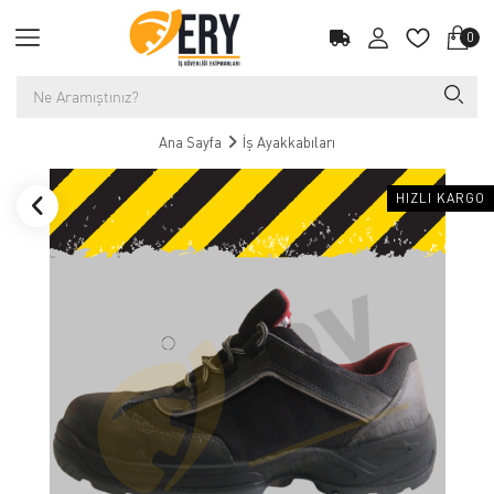
0
Ana Sayfa
İş Ayakkabıları
HIZLI KARGO