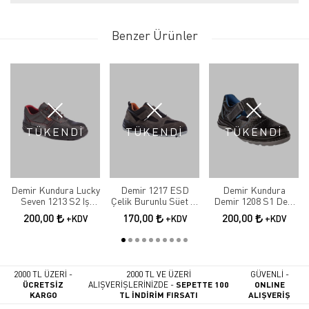
Benzer Ürünler
TÜKENDİ
TÜKENDİ
TÜKENDİ
Demir Kundura Lucky
Demir 1217 ESD
Demir Kundura
Seven 1213 S2 Iş
Çelik Burunlu Süet İş
Demir 1208 S1 Deri
Ayakkabısı
Ayakkabı
Çelik Burunlu Delikli
200,00
170,00
200,00
+KDV
+KDV
+KDV
Sandalet Model Iş
Ayakkabısı
2000 TL ÜZERİ -
2000 TL VE ÜZERİ
GÜVENLİ -
ÜCRETSİZ
ALIŞVERİŞLERİNİZDE -
SEPETTE 100
ONLINE
KARGO
TL İNDİRİM FIRSATI
ALIŞVERİŞ