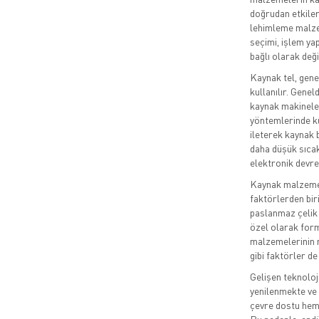
doğrudan etkiler
lehimleme malzem
seçimi, işlem ya
bağlı olarak deği
Kaynak tel, gene
kullanılır. Gene
kaynak makineleri
yöntemlerinde kul
ileterek kaynak 
daha düşük sıcakl
elektronik devrel
Kaynak malzemel
faktörlerden bir
paslanmaz çelik 
özel olarak formü
malzemelerinin me
gibi faktörler de
Gelişen teknoloji
yenilenmekte ve 
çevre dostu hem 