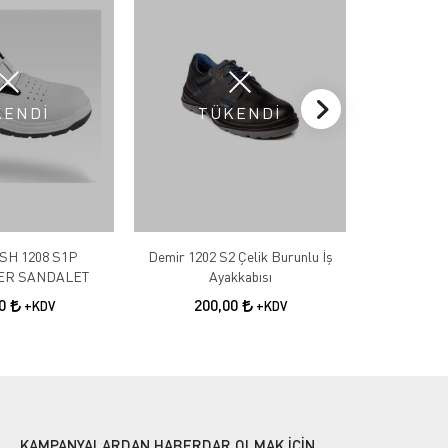
KENDİ
TÜKENDİ
T
SH 1208 S1P
Demir 1202 S2 Çelik Burunlu İş
Demir 1202 
ER SANDALET
Ayakkabısı
A
00
200,00
20
+KDV
+KDV
KAMPANYALARDAN HABERDAR OLMAK İÇİN