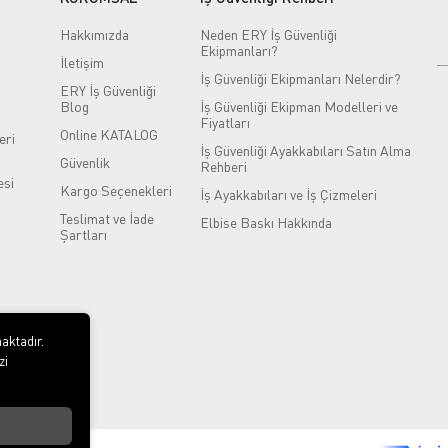
Hakkımızda
Neden ERY İş Güvenliği
Ekipmanları?
İletişim
İş Güvenliği Ekipmanları Nelerdir?
ERY İş Güvenliği
Blog
İş Güvenliği Ekipman Modelleri ve
Fiyatları
Online KATALOG
eri
İş Güvenliği Ayakkabıları Satın Alma
Güvenlik
Rehberi
si
Kargo Seçenekleri
İş Ayakkabıları ve İş Çizmeleri
Teslimat ve İade
Elbise Baskı Hakkında
Şartları
aktadır.
zi