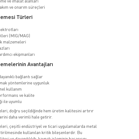
eme ve imalat alanları
akım ve onarım süreçleri
emesi Türleri
ektrotları
elleri (MIG/MAG)
ak malzemeleri
zları
rdımcı ekipmanları
emelerinin Avantajları
dayanıklı bağlantı sağlar
ynak yöntemlerine uygunluk
el kullanım
rformans ve kalite
ği ile uyumlu
ri, doğru seçildiğinde hem üretim kalitesini artırır
rini daha verimli hale getirir.
ri, çeşitli endüstriyel ve ticari uygulamalarda metal
tirilmesinde kullanılan kritik bileşenlerdir. Bu
tesi ve dayanıklılığı, kaynak işleminin başarısını