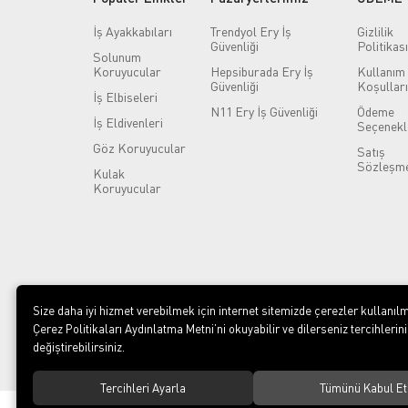
İş Ayakkabıları
Trendyol Ery İş
Gizlilik
Güvenliği
Politikası
Solunum
Koruyucular
Hepsiburada Ery İş
Kullanım
Güvenliği
Koşulları
İş Elbiseleri
N11 Ery İş Güvenliği
Ödeme
İş Eldivenleri
Seçenekl
Göz Koruyucular
Satış
Sözleşme
Kulak
Koruyucular
Size daha iyi hizmet verebilmek için internet sitemizde çerezler kullanılm
Çerez Politikaları Aydınlatma Metni’ni okuyabilir ve dilerseniz tercihlerini
değiştirebilirsiniz.
Tercihleri Ayarla
Tümünü Kabul Et