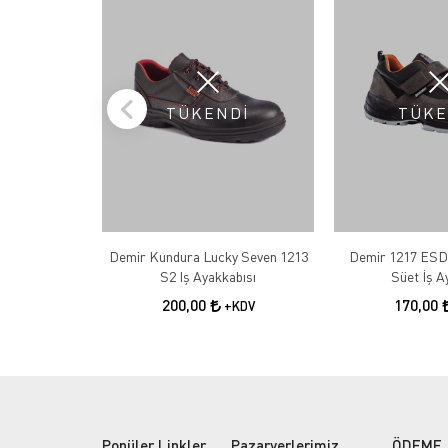
TÜKENDİ
TÜKE
Demir Kundura Lucky Seven 1213
Demir 1217 ESD 
S2 Iş Ayakkabısı
Süet İ
200,00
170,00
+KDV
Popüler Linkler
Pazaryerlerimiz
ÖDEME