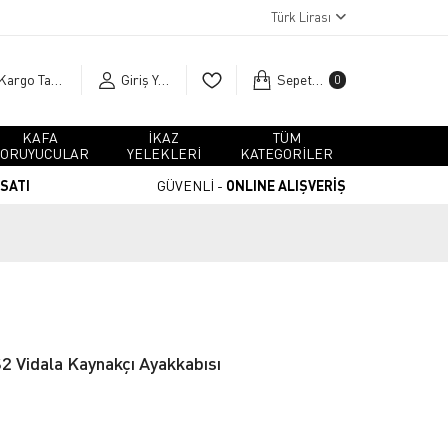
Türk Lirası
Kargo Takip
Giriş Yap
Sepetim
0
KAFA
İKAZ
TÜM
ORUYUCULAR
YELEKLERİ
KATEGORİLER
RSATI
GÜVENLİ -
ONLINE ALIŞVERİŞ
 Vidala Kaynakçı Ayakkabısı