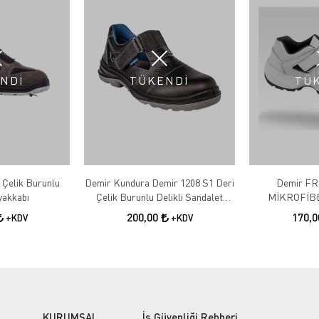
NDİ
TÜKENDİ
TÜ
Çelik Burunlu
Demir Kundura Demir 1208 S1 Deri
Demir FR
ş Ayakkabı
Çelik Burunlu Delikli Sandalet
MİKROFİB
Model Iş Ayakkabısı
200,00
170,
+KDV
+KDV
KURUMSAL
İş Güvenliği Rehberi