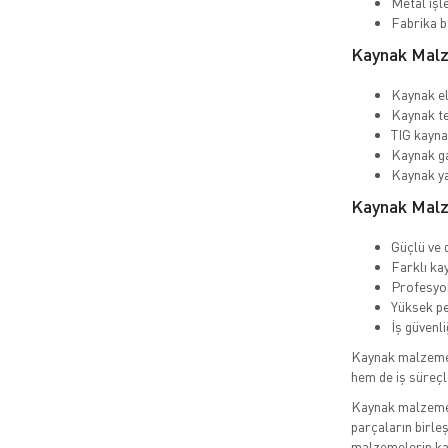
Metal işl
Fabrika b
Kaynak Malz
Kaynak el
Kaynak t
TIG kayn
Kaynak ga
Kaynak ya
Kaynak Malz
Güçlü ve 
Farklı ka
Profesyon
Yüksek pe
İş güvenli
Kaynak malzemele
hem de iş süreçle
Kaynak malzemele
parçaların birleş
malzemelerin kali