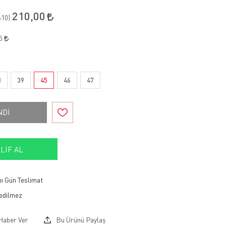
210,00
10
):
45
8
39
45
46
47
NDİ
LIF AL
ı Gün Teslimat
Haber Ver
Bu Ürünü Paylaş