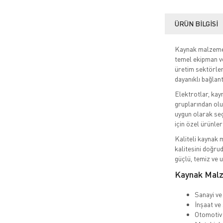
ÜRÜN BILGISI
Kaynak malzemele
temel ekipman ve
üretim sektörler
dayanıklı bağlant
Elektrotlar, kayn
gruplarından olu
uygun olarak seç
için özel ürünle
Kaliteli kaynak m
kalitesini doğru
güçlü, temiz ve u
Kaynak Malz
Sanayi ve 
İnşaat ve 
Otomotiv 