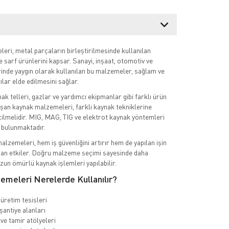
ri, metal parçaların birleştirilmesinde kullanılan
 sarf ürünlerini kapsar. Sanayi, inşaat, otomotiv ve
inde yaygın olarak kullanılan bu malzemeler, sağlam ve
ılar elde edilmesini sağlar.
ak telleri, gazlar ve yardımcı ekipmanlar gibi farklı ürün
şan kaynak malzemeleri, farklı kaynak tekniklerine
ilmelidir. MIG, MAG, TIG ve elektrot kaynak yöntemleri
r bulunmaktadır.
alzemeleri, hem iş güvenliğini artırır hem de yapılan işin
dan etkiler. Doğru malzeme seçimi sayesinde daha
zun ömürlü kaynak işlemleri yapılabilir.
emeleri Nerelerde Kullanılır?
üretim tesisleri
şantiye alanları
ve tamir atölyeleri