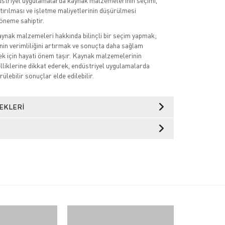
üstriyel uygulamalarda kaynak malzemelerinin seçimi,
ırılması ve işletme maliyetlerinin düşürülmesi
öneme sahiptir.
ynak malzemeleri hakkında bilinçli bir seçim yapmak;
nin verimliliğini artırmak ve sonuçta daha sağlam
ek için hayati önem taşır. Kaynak malzemelerinin
elliklerine dikkat ederek, endüstriyel uygulamalarda
rülebilir sonuçlar elde edilebilir.
EKLERI