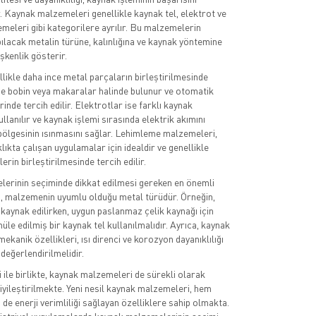
. Kaynak malzemeleri genellikle kaynak tel, elektrot ve
eleri gibi kategorilere ayrılır. Bu malzemelerin
pılacak metalin türüne, kalınlığına ve kaynak yöntemine
şkenlik gösterir.
llikle daha ince metal parçaların birleştirilmesinde
lde bobin veya makaralar halinde bulunur ve otomatik
nde tercih edilir. Elektrotlar ise farklı kaynak
lanılır ve kaynak işlemi sırasında elektrik akımını
bölgesinin ısınmasını sağlar. Lehimleme malzemeleri,
ıkta çalışan uygulamalar için idealdir ve genellikle
erin birleştirilmesinde tercih edilir.
erinin seçiminde dikkat edilmesi gereken en önemli
i, malzemenin uyumlu olduğu metal türüdür. Örneğin,
kaynak edilirken, uygun paslanmaz çelik kaynağı için
le edilmiş bir kaynak tel kullanılmalıdır. Ayrıca, kaynak
kanik özellikleri, ısı direnci ve korozyon dayanıklılığı
 değerlendirilmelidir.
 ile birlikte, kaynak malzemeleri de sürekli olarak
iyileştirilmekte. Yeni nesil kaynak malzemeleri, hem
de enerji verimliliği sağlayan özelliklere sahip olmakta.