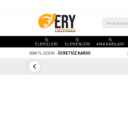
İŞ
İŞ
İŞ
ELBİSELERİ
ELDİVENLERİ
AYAKKABILARI
2000 TL ÜZERİ -
ÜCRETSİZ KARGO