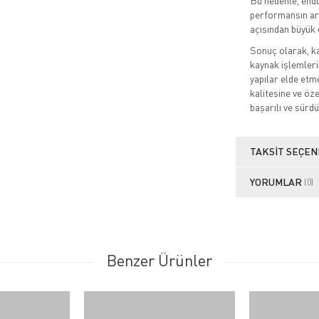
Bu nedenle, end
performansın art
açısından büyük 
Sonuç olarak, ka
kaynak işlemleri
yapılar elde etm
kalitesine ve öz
başarılı ve sürdü
TAKSIT SEÇEN
YORUMLAR
(0)
Benzer Ürünler