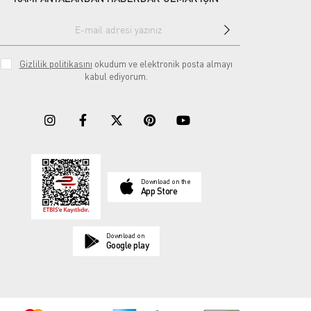
Gizlilik politikasını
okudum ve elektronik posta almayı
kabul ediyorum.
Download on the
App Store
Download on
Google play