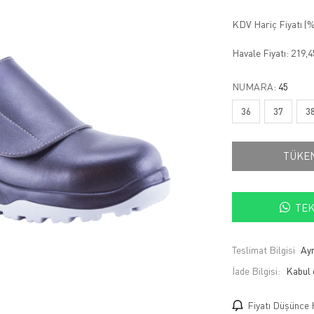
KDV Hariç Fiyatı (
%
Havale Fiyatı:
219,
NUMARA:
45
36
37
3
TÜKE
TEK
Teslimat Bilgisi
Ayn
İade Bilgisi:
Fiyatı Düşünce 