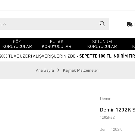
GÖZ
KULAK
SOLUNUM
KORUYUCULAR
KORUYUCULAR
KORUYUCULAR
K
2000 TL VE ÜZERİ ALIŞVERİŞLERİNİZDE -
SEPETTE 100 TL İNDİRİM FI
Ana Sayfa
Kaynak Malzemeleri
Demir
Demir 1202K S2
1202ks2
Demir 1202K