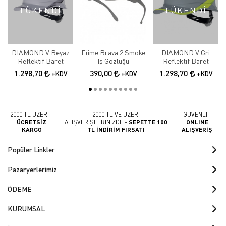
TÜKENDİ
TÜKENDİ
DIAMOND V Beyaz
Füme Brava 2 Smoke
DIAMOND V Gri
Reflektif Baret
İş Gözlüğü
Reflektif Baret
1.298,70
390,00
1.298,70
+KDV
+KDV
+KDV
2000 TL ÜZERİ -
2000 TL VE ÜZERİ
GÜVENLİ -
ÜCRETSİZ
ALIŞVERİŞLERİNİZDE -
SEPETTE 100
ONLINE
KARGO
TL İNDİRİM FIRSATI
ALIŞVERİŞ
Popüler Linkler
Pazaryerlerimiz
ÖDEME
KURUMSAL