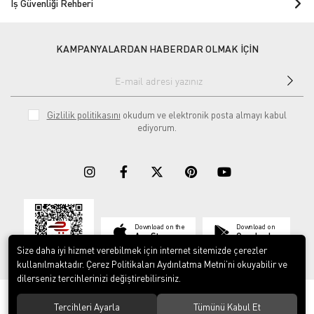
İş Güvenliği Rehberi
KAMPANYALARDAN HABERDAR OLMAK İÇİN
Gizlilik politikasını
okudum ve elektronik posta almayı kabul
ediyorum.
Download on the
Download on
App Store
Google play
Size daha iyi hizmet verebilmek için internet sitemizde çerezler
kullanılmaktadır. Çerez Politikaları Aydınlatma Metni’ni okuyabilir ve
dilerseniz tercihlerinizi değiştirebilirsiniz.
© 2023
ERY İş Güvenliği Ekipmanları
. Tüm hakları saklıdır.
Tercihleri Ayarla
Tümünü Kabul Et