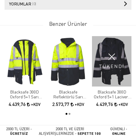
YORUMLAR
(0)
Benzer Ürünler
TÜKENDİ
Blacksafe 300D
Blacksafe
Blacksafe 300D
Oxford 5+1 Sarı
Reflektörlü Sarı
Oxford 5+1 Lacivert
Lacivert Reflektörlü
Lacivert Parka
Reflektörlü Parka
4.439,76
2.573,77
4.439,76
+KDV
+KDV
+KDV
Parka
2000 TL ÜZERİ -
2000 TL VE ÜZERİ
GÜVENLİ -
ÜCRETSİZ
ALIŞVERİŞLERİNİZDE -
SEPETTE 100
ONLINE