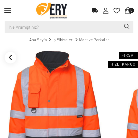
0
Ana Sayfa
İş Elbiseleri
Mont ve Parkalar
FIRSAT
HIZLI KARGO