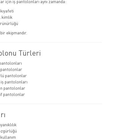
r için iş pantolonları aynı zamanda:
kıyafeti
 kimlik
rünürlüğü
bir ekipmandır.
olonu Türleri
 pantolonları
 pantolonlar
lü pantolonlar
 iş pantolonları
lın pantolonlar
if pantolonlar
rı
yanıklılık
özgürlüğü
 kullanım