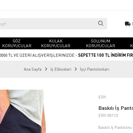
GÖZ
KULAK
SOLUNUM
KORUYUCULAR
KORUYUCULAR
KORUYUCULAR
K
2000 TL VE ÜZERİ ALIŞVERİŞLERİNİZDE -
SEPETTE 100 TL İNDİRİM FI
Ana Sayfa
İş Elbiseleri
İşçi Pantolonları
ERY
Baskılı İş Pant
ERY-50113
Baskılı İş Pantolonu 