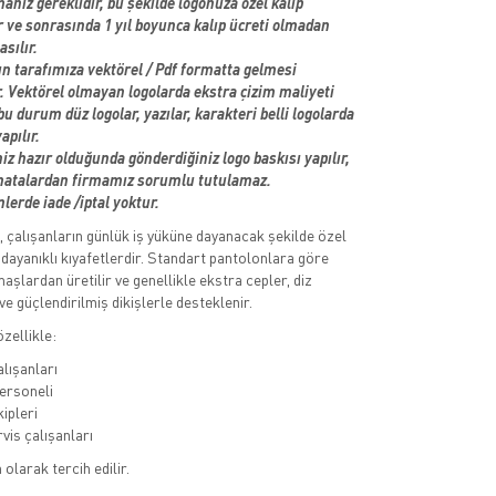
manız gereklidir, bu şekilde logonuza özel kalıp
r ve sonrasında 1 yıl boyunca kalıp ücreti olmadan
sılır.
 tarafımıza vektörel / Pdf formatta gelmesi
r. Vektörel olmayan logolarda ekstra çizim maliyeti
 bu durum düz logolar, yazılar, karakteri belli logolarda
apılır.
iz hazır olduğunda gönderdiğiniz logo baskısı yapılır,
 hatalardan firmamız sorumlu tutulamaz.
lerde iade /iptal yoktur.
ı, çalışanların günlük iş yüküne dayanacak şekilde özel
 dayanıklı kıyafetlerdir. Standart pantolonlara göre
şlardan üretilir ve genellikle ekstra cepler, diz
e güçlendirilmiş dikişlerle desteklenir.
zellikle:
alışanları
ersoneli
kipleri
vis çalışanları
olarak tercih edilir.