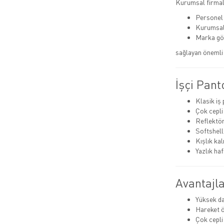
Kurumsal firmala
Personel 
Kurumsal
Marka gö
sağlayan önemli 
İşçi Pant
Klasik iş
Çok cepli
Reflektör
Softshell
Kışlık ka
Yazlık haf
Avantajla
Yüksek da
Hareket 
Çok cepli