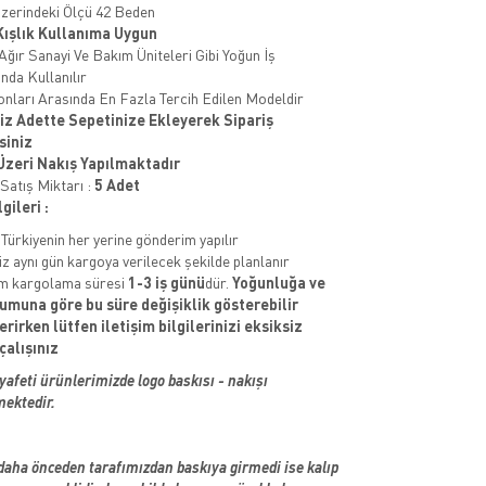
zerindeki Ölçü 42 Beden
 Kışlık Kullanıma Uygun
 Ağır Sanayi Ve Bakım Üniteleri Gibi Yoğun İş
nda Kullanılır
onları Arasında En Fazla Tercih Edilen Modeldir
niz Adette Sepetinize Ekleyerek Sipariş
siniz
Üzeri Nakış Yapılmaktadır
atış Miktarı :
5 Adet
gileri :
 Türkiyenin her yerine gönderim yapılır
iz aynı gün kargoya verilecek şekilde planlanır
 kargolama süresi
1-3 iş günü
dür.
Yoğunluğa ve
umuna göre bu süre değişiklik gösterebilir
erirken lütfen iletişim bilgilerinizi eksiksiz
çalışınız
yafeti ürünlerimizde logo baskısı - nakışı
mektedir.
aha önceden tarafımızdan baskıya girmedi ise kalıp