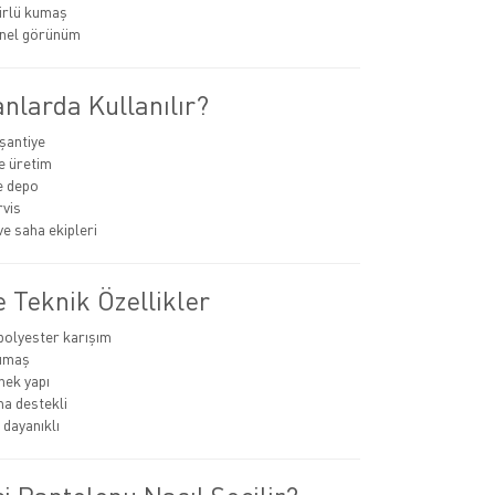
rlü kumaş
nel görünüm
nlarda Kullanılır?
 şantiye
e üretim
ve depo
rvis
ve saha ekipleri
 Teknik Özellikler
olyester karışım
umaş
nek yapı
a destekli
dayanıklı