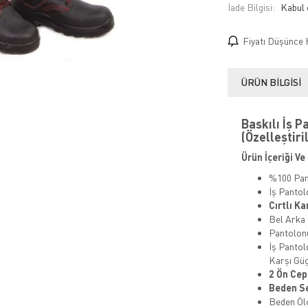
İade Bilgisi:
Fiyatı Düşünce 
ÜRÜN BILGISI
Baskılı İş 
(Özelleştiril
Ürün İçeriği Ve 
%100 Pa
İş Panto
Cırtlı K
Bel Arka
Pantolo
İş Pantol
Karşı Güç
2 Ön Cep
Beden Se
Beden Ölç