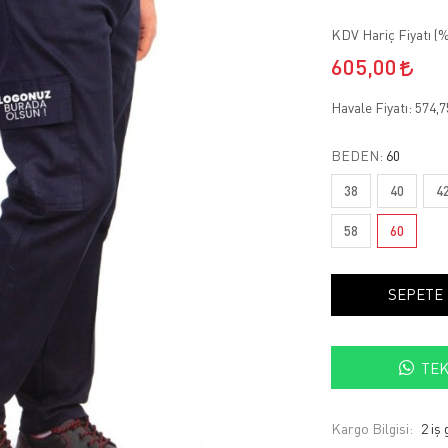
KDV Hariç Fiyatı (
%
605,00
Havale Fiyatı:
574,
BEDEN:
60
38
40
4
58
60
SEPETE
TEK
Kargo Bilgisi:
2 iş