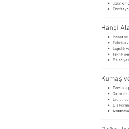
Uzun ömü
Profesyo
Hangi Ala
İnşaat ve
Fabrika v
Lojistik 
Teknik se
Belediye 
Kumaş ve
Pamuk + p
Oxford k
Likralı es
Diz korum
Aşınmaya 