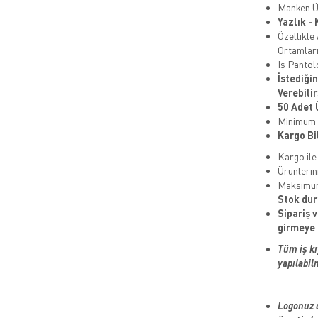
Manken Ü
Yazlık -
Özellikle
Ortamları
İş Pantol
İstediği
Verebilir
50 Adet 
Minimum S
Kargo Bil
Kargo ile
Ürünlerin
Maksimum
Stok dur
Sipariş v
girmeye 
Tüm iş kı
yapılabil
Logonuz d