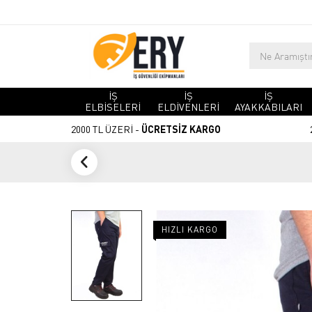
İŞ
İŞ
İŞ
ELBİSELERİ
ELDİVENLERİ
AYAKKABILARI
2000 TL ÜZERİ -
ÜCRETSİZ KARGO
HIZLI KARGO