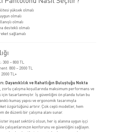
i Pantolonu Nasıl Seçilir?
itesi yüksek olmalı
uygun olmalı
lanışlı olmalı
a destekli olmalı
eket sağlamalı
lığı
 300 – 800 TL
ent: 800 – 2000 TL
 2000 TL+
rı: Dayanıklılık ve Rahatlığın Buluştuğu Nokta
rı, zorlu çalışma koşullarında maksimum performans ve
için tasarlanmıştır. İş güvenliğini ön planda tutan bu
anıklı kumaş yapısı ve ergonomik tasarımıyla
eket özgürlüğünü artırır. Çok cepli modeller, hem
em de düzenli bir çalışma alanı sunar.
 ister inşaat sektörü olsun, her iş alanına uygun işçi
le çalışanlarınızın konforunu ve güvenliğini sağlayın.