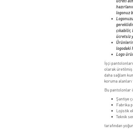
ücreti al
hazırlanı
logonuz ba
Logonuzun
gereklidi
çıkabilir,
ücretsiz y
Ürünlerin
logodaki
Logo ürün
İşçi pantolonlar
olarak üretilmiş
daha sağlam kuma
koruma alanları v
Bu pantolonlar ö
Şantiye ç
Fabrika p
Lojistik e
Teknik ser
tarafından yoğun 