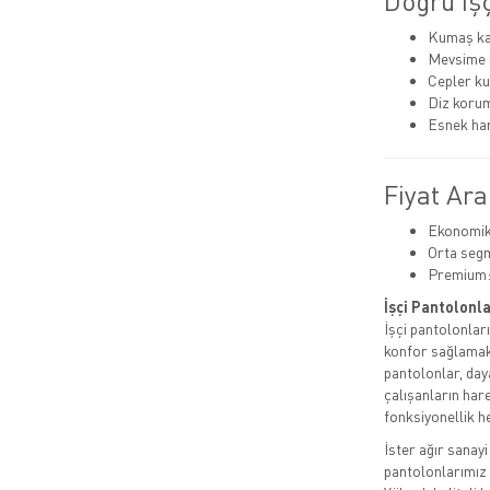
Doğru İşç
Kumaş kal
Mevsime 
Cepler kul
Diz korum
Esnek har
Fiyat Ara
Ekonomik:
Orta segm
Premium:
İşçi Pantolonla
İşçi pantolonla
konfor sağlamak 
pantolonlar, day
çalışanların har
fonksiyonellik h
İster ağır sanayi
pantolonlarımız i