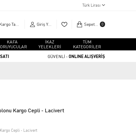
Türk Lirası
Kargo Takip
Giriş Yap
Sepetim
0
KAFA
İKAZ
TÜM
ORUYUCULAR
YELEKLERİ
KATEGORİLER
RSATI
GÜVENLİ -
ONLINE ALIŞVERİŞ
olonu Kargo Cepli - Lacivert
Kargo Cepli - Lacivert