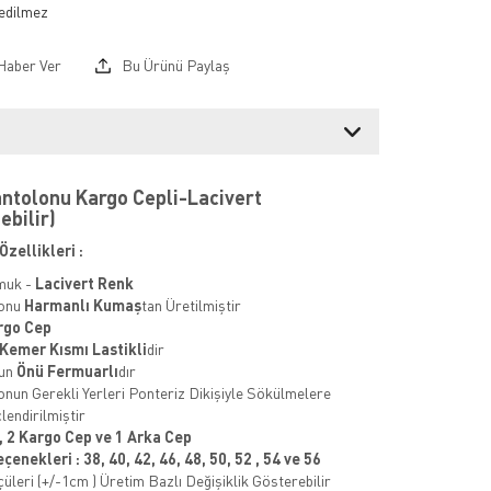
Haber Ver
Bu Ürünü Paylaş
Pantolonu Kargo Cepli-Lacivert
ebilir)
Özellikleri :
muk -
Lacivert
Renk
lonu
Harmanlı Kumaş
tan Üretilmiştir
argo Cep
Kemer Kısmı Lastikli
dir
nun
Önü Fermuarlı
dır
onun Gerekli Yerleri Ponteriz Dikişiyle Sökülmelere
lendirilmiştir
, 2 Kargo Cep ve 1 Arka Cep
çenekleri : 38, 40, 42,
46, 48, 50, 52 , 54 ve 56
üleri (+/-1cm ) Üretim Bazlı Değişiklik Gösterebilir