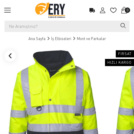
0
Ana Sayfa
İş Elbiseleri
Mont ve Parkalar
FIRSAT
HIZLI KARGO