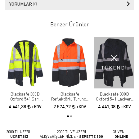
YORUMLAR
(0)
Benzer Ürünler
TÜKENDİ
Blacksafe 300D
Blacksafe
Blacksafe 300D
Oxford 5+1 Sarı
Reflektörlü Turuncu
Oxford 5+1 Lacivert
Lacivert Reflektörlü
Lacivert Parka
Reflektörlü Parka
4.441,38
2.574,72
4.441,38
+KDV
+KDV
+KDV
Parka
2000 TL ÜZERİ -
2000 TL VE ÜZERİ
GÜVENLİ -
ÜCRETSİZ
ALIŞVERİŞLERİNİZDE -
SEPETTE 100
ONLINE