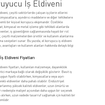
uyucu İş Eldiveni
diveni, çeşitli sektörlerde çalışan işçilerin ellerini
imyasallara, aşındırıcı maddelere ve diğer tehlikelere
emli bir kişisel koruyucu ekipmandır. Özellikle
at, kimyasal ve metal işleme gibi tehlikeli alanlarda
ivenler, iş güvenliğinin sağlanmasında hayati bir rol
, çeşitli malzemelerden üretilir ve kullanım alanlarına
a seviyeleri sunar. Bu yazıda, el koruyucu iş eldiveni
rı, avantajları ve kullanım alanları hakkında detaylı bilgi
ş Eldiveni Fiyatları
diveni fiyatları, kullanılan malzemeye, dayanıklılık
tici markaya bağlı olarak değişiklik gösterir. Basit iş
uygun fiyatlı olabilirken, kimyasallara veya aşırı
nıklı eldivenler daha pahalı olabilir. Endüstriyel
sarlanmış yüksek kaliteli eldivenler, uzun ömürlü ve
rı nedeniyle maliyet açısından daha uygun bir seçenek
n alırken, uzun vadede tasarruf sağlamak için kaliteli bir
mlidir.