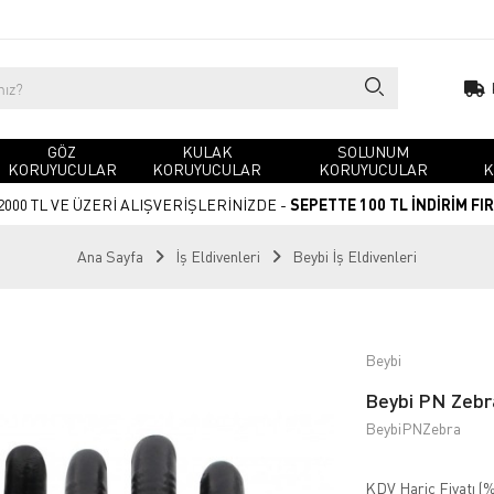
GÖZ
KULAK
SOLUNUM
KORUYUCULAR
KORUYUCULAR
KORUYUCULAR
K
2000 TL VE ÜZERİ ALIŞVERİŞLERİNİZDE -
SEPETTE 100 TL İNDİRİM FI
Ana Sayfa
İş Eldivenleri
Beybi İş Eldivenleri
Beybi
Beybi PN Zebra
BeybiPNZebra
KDV Hariç Fiyatı (
%