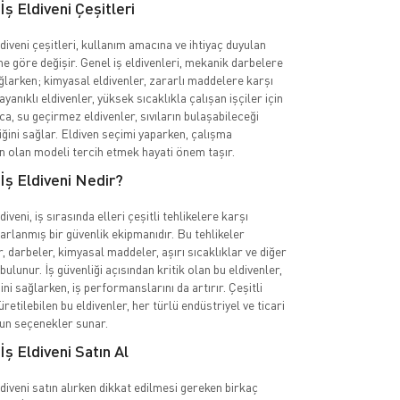
İş Eldiveni Çeşitleri
diveni çeşitleri, kullanım amacına ve ihtiyaç duyulan
e göre değişir. Genel iş eldivenleri, mekanik darbelere
larken; kimyasal eldivenler, zararlı maddelere karşı
dayanıklı eldivenler, yüksek sıcaklıkla çalışan işçiler için
ıca, su geçirmez eldivenler, sıvıların bulaşabileceği
iğini sağlar. Eldiven seçimi yaparken, çalışma
n olan modeli tercih etmek hayati önem taşır.
İş Eldiveni Nedir?
iveni, iş sırasında elleri çeşitli tehlikelere karşı
arlanmış bir güvenlik ekipmanıdır. Bu tehlikeler
, darbeler, kimyasal maddeler, aşırı sıcaklıklar ve diğer
bulunur. İş güvenliği açısından kritik olan bu eldivenler,
ğini sağlarken, iş performanslarını da artırır. Çeşitli
tilebilen bu eldivenler, her türlü endüstriyel ve ticari
gun seçenekler sunar.
İş Eldiveni Satın Al
diveni satın alırken dikkat edilmesi gereken birkaç