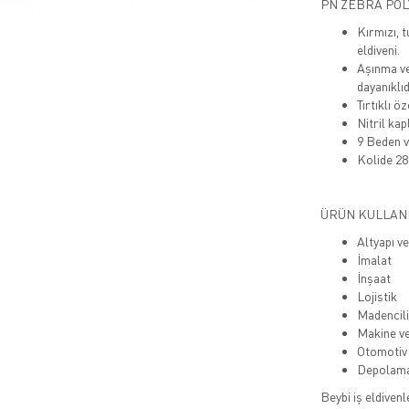
PN ZEBRA POL
Kırmızı, t
eldiveni.
Aşınma ve 
dayanıklıd
Tırtıklı ö
Nitril kap
9 Beden v
Kolide 28
ÜRÜN KULLAN
Altyapı v
İmalat
İnşaat
Lojistik
Madencil
Makine v
Otomotiv
Depolam
Beybi iş eldivenl