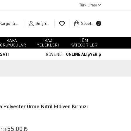
Türk Lirası
Kargo Takip
Giriş Yap
Sepetim
0
KAFA
İKAZ
TÜM
ORUYUCULAR
YELEKLERİ
KATEGORİLER
RSATI
GÜVENLİ -
ONLINE ALIŞVERİŞ
 Polyester Örme Nitril Eldiven Kırmızı
55,00
10
):