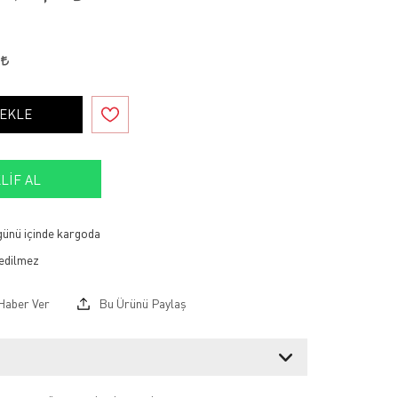
8
 EKLE
LIF AL
 günü içinde kargoda
Haber Ver
Bu Ürünü Paylaş