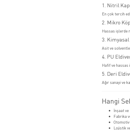
1. Nitril Kap
En çok tercih ed
2. Mikro Kö
Hassas işlerde 
3. Kimyasal
Asit ve solventl
4. PU Eldive
Hafif ve hassas i
5. Deri Eldi
Ağır sanayi ve ka
Hangi Sek
İnşaat ve
Fabrika v
Otomotiv
Lojistik 