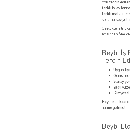
çok tercih edile
farklı iş kolları
farklı malzemele
koruma seviyeler
Özellikle nitril 
açısından öne çı
Beybi İş
Tercih Ed
Uygun fiy
Geniş mode
Sanayiye 
Yağlı yüz
Kimyasal 
Beybi markası ö
haline gelmiştir.
Beybi Eld