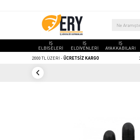
İŞ
İŞ
İŞ
ELBİSELERİ
ELDİVENLERİ
AYAKKABILARI
2000 TL ÜZERİ -
ÜCRETSİZ KARGO