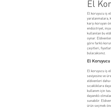
El Kor
El koruyucu iş el
yaralanmalara, k
karşı koruyan ön
endüstriyel, inşa
kullanılan bu eld
oynar. Eldivenler
göre farklı korum
çeşitleri, fiyatla
bulacaksınız.
El Koruyucu İ
El koruyucu iş el
seviyesine ve üre
eldivenleri daha 
sıcaklıklara daya
kullanım için ta
dayanıklı olmala
sunabilir. Eldive
ürün seçmek öne