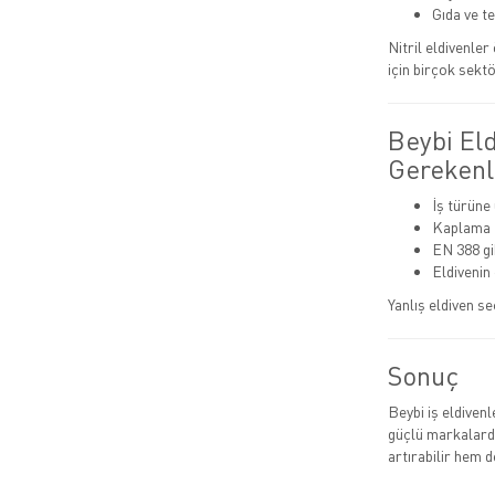
Gıda ve t
Nitril eldivenle
için birçok sektö
Beybi El
Gerekenl
İş türüne
Kaplama t
EN 388 gib
Eldivenin
Yanlış eldiven se
Sonuç
Beybi iş eldiven
güçlü markalarda
artırabilir hem de