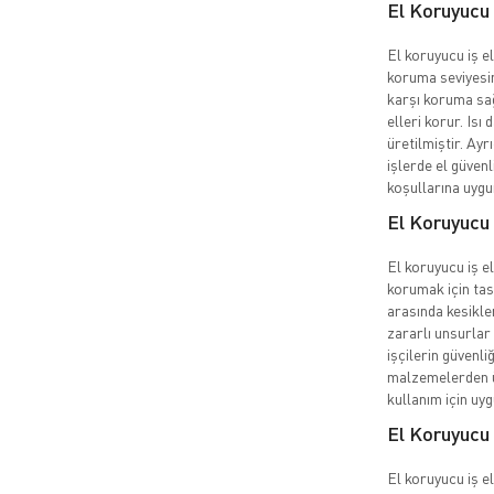
El Koruyucu 
El koruyucu iş el
koruma seviyesin
karşı koruma sağ
elleri korur. Isı 
üretilmiştir. Ayr
işlerde el güvenl
koşullarına uygu
El Koruyucu 
El koruyucu iş eld
korumak için tas
arasında kesikler
zararlı unsurlar 
işçilerin güvenli
malzemelerden üre
kullanım için uy
El Koruyucu 
El koruyucu iş el