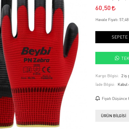
60,50
Havale Fiyatı:
57,4
SEPETE
TEK
Kargo Bilgisi:
2 iş
İade Bilgisi:
Fiyatı Düşünce 
ÜRÜN BILGISI