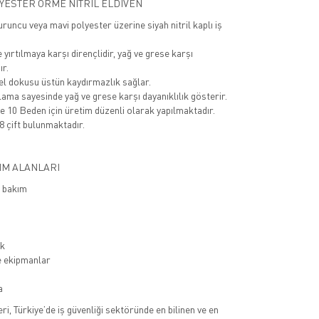
YESTER ÖRME NİTRİL ELDİVEN
uruncu veya mavi polyester üzerine siyah nitril kaplı iş
yırtılmaya karşı dirençlidir, yağ ve grese karşı
ır.
zel dokusu üstün kaydırmazlık sağlar.
lama sayesinde yağ ve grese karşı dayanıklılık gösterir.
e 10 Beden için üretim düzenli olarak yapılmaktadır.
8 çift bulunmaktadır.
IM ALANLARI
e bakım
ik
e ekipmanlar
a
eri, Türkiye’de iş güvenliği sektöründe en bilinen ve en