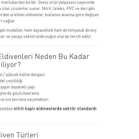
n markalardan biridir. Geniş ürün yelpazesi sayesinde
na özel çözümler sunar. Nitril, lateks, PVC ve deri gibi
rden üretilen eldivenler, kullanım alanına göre değişen
i sağlar
kaplı modeller, hem dayanıklılık hem de kimyasal direnç
kar ve sanayi sektöründe yoğun olarak tercih edilir
 Eldivenleri Neden Bu Kadar
iliyor?
at / yüksek kalite dengesi
l çeşitliliği
uygun dayanıklı yapı
eylerde güçlü kavrama
ve sıvı koruma seçenekleri
zellikle
nitril kaplı eldivenlerde sektör standardı
iven Türleri