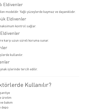
lı Eldivenler
ilen modeldir. Yağlı yüzeylerde kaymaz ve dayanıklıdır.
pük Eldivenler
maksimum kontrol sağlar.
 Eldivenler
ere karşı uzun süreli koruma sunar.
nler
şlerde kullanılır.
venler
ynak işlerinde tercih edilir.
törlerde Kullanılır?
 şantiye
e üretim
 ve bakım
ve depo