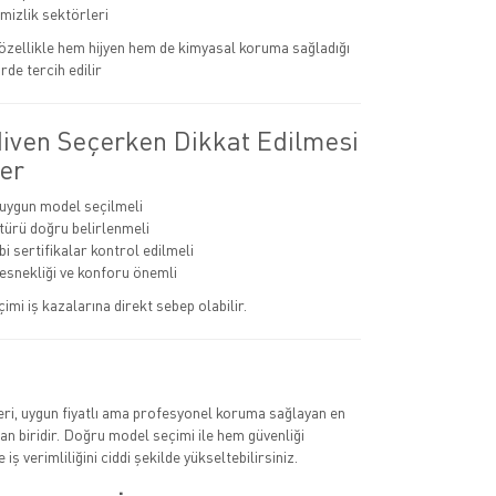
emizlik sektörleri
r özellikle hem hijyen hem de kimyasal koruma sağladığı
rde tercih edilir
diven Seçerken Dikkat Edilmesi
er
 uygun model seçilmeli
ürü doğru belirlenmeli
i sertifikalar kontrol edilmeli
 esnekliği ve konforu önemli
çimi iş kazalarına direkt sebep olabilir.
leri, uygun fiyatlı ama profesyonel koruma sağlayan en
n biridir. Doğru model seçimi ile hem güvenliği
 iş verimliliğini ciddi şekilde yükseltebilirsiniz.