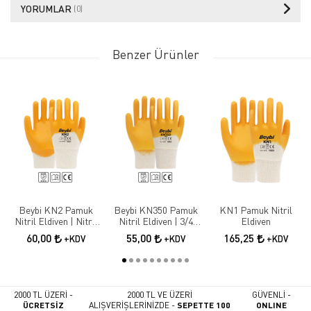
YORUMLAR
(0)
Benzer Ürünler
Beybi KN2 Pamuk
Beybi KN350 Pamuk
KN1 Pamuk Nitril
Nitril Eldiven | Nitril
Nitril Eldiven | 3/4
Eldiven
Kaplama İş Güvenliği
Nitril Kaplama İş
60,00
55,00
165,25
+KDV
+KDV
+KDV
Eldiveni
Eldiveni
2000 TL ÜZERİ -
2000 TL VE ÜZERİ
GÜVENLİ -
ÜCRETSİZ
ALIŞVERİŞLERİNİZDE -
SEPETTE 100
ONLINE