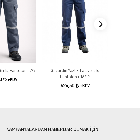
Gabardin Kışlık Gri İş Pantolonu 7/7
Gabardin Yazlık Lacivert İş
Gabardin 
Pantolonu 16/12
50
+KDV
526,50
55
+KDV
KAMPANYALARDAN HABERDAR OLMAK İÇİN