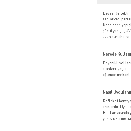
Beyaz Reflektif B
sağlarken, parlak
Kendinden yapışka
güçlü yapışır, UV
uzun süre korur.
Nerede Kullanı
Dayanıklı yol işa
alanları, yaşam a
eğlence mekanları
Nasıl Uygulanı
Reflektif bant ya
arındırılır. Uyg
Bant arkasında y
yüzey üzerine ha