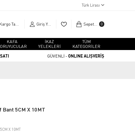
Türk Lirası
Kargo Takip
Giriş Yap
Sepetim
0
KAFA
İKAZ
TÜM
ORUYUCULAR
YELEKLERİ
KATEGORİLER
RSATI
GÜVENLİ -
ONLINE ALIŞVERİŞ
if Bant 5CM X 10MT
t 5CM X 10MT