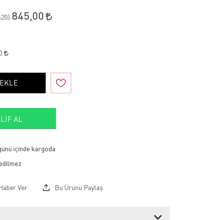
845,00
20
):
30
 EKLE
LIF AL
 günü içinde kargoda
Haber Ver
Bu Ürünü Paylaş