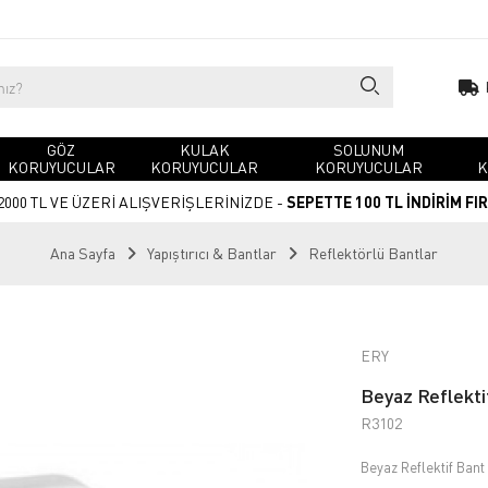
GÖZ
KULAK
SOLUNUM
KORUYUCULAR
KORUYUCULAR
KORUYUCULAR
K
2000 TL VE ÜZERİ ALIŞVERİŞLERİNİZDE -
SEPETTE 100 TL İNDİRİM FI
Ana Sayfa
Yapıştırıcı & Bantlar
Reflektörlü Bantlar
ERY
Beyaz Reflekt
R3102
Beyaz Reflektif Ban