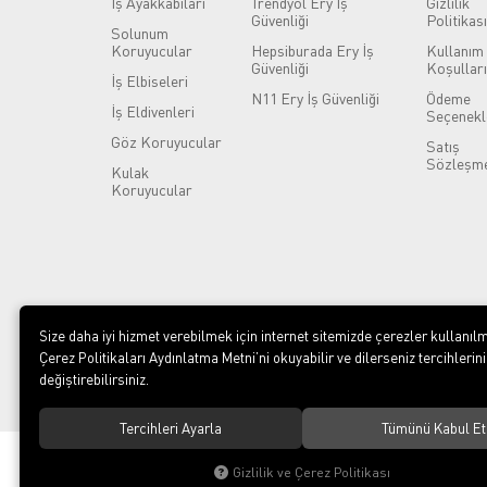
İş Ayakkabıları
Trendyol Ery İş
Gizlilik
Güvenliği
Politikası
Solunum
Koruyucular
Hepsiburada Ery İş
Kullanım
Güvenliği
Koşulları
İş Elbiseleri
N11 Ery İş Güvenliği
Ödeme
İş Eldivenleri
Seçenekl
Göz Koruyucular
Satış
Sözleşme
Kulak
Koruyucular
Size daha iyi hizmet verebilmek için internet sitemizde çerezler kullanılm
Çerez Politikaları Aydınlatma Metni’ni okuyabilir ve dilerseniz tercihlerini
değiştirebilirsiniz.
Tercihleri Ayarla
Tümünü Kabul Et
© 2023
ERY İş Güvenliği Ekipmanları
. Tüm hakları saklıdır.
Gizlilik ve Çerez Politikası