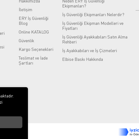
Hakkımızda
Neden ERY İş Güvenliği
Ekipmanları?
İletişim
İş Güvenliği Ekipmanları Nelerdir?
ERY İş Güvenliği
Blog
İş Güvenliği Ekipman Modelleri ve
Fiyatları
Online KATALOG
eri
İş Güvenliği Ayakkabıları Satın Alma
Güvenlik
Rehberi
si
Kargo Seçenekleri
İş Ayakkabıları ve İş Çizmeleri
Teslimat ve İade
Elbise Baskı Hakkında
Şartları
aktadır.
zi