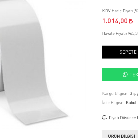
KDV Hariç Fiyatı (
%
1.014,00
Havale Fiyatı:
963,
SEPETE
TEK
Kargo Bilgisi:
3 iş
İade Bilgisi:
Fiyatı Düşünce 
ÜRÜN BILGISI