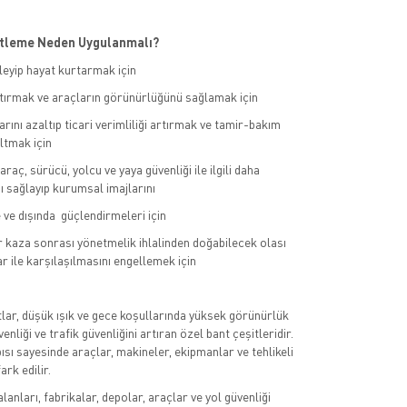
retleme Neden Uygulanmalı?
yip hayat kurtarmak için
ırmak ve araçların görünürlüğünü sağlamak için
ını azaltıp ticari verimliliği artırmak ve tamir-bakım
ltmak için
aç, sürücü, yolcu ve yaya güvenliği ile ilgili daha
ı sağlayıp kurumsal imajlarını
e dışında güçlendirmeleri için
kaza sonrası yönetmelik ihlalinden doğabilecek olası
r ile karşılaşılmasını engellemek için
lar, düşük ışık ve gece koşullarında yüksek görünürlük
enliği ve trafik güvenliğini artıran özel bant çeşitleridir.
pısı sayesinde araçlar, makineler, ekipmanlar ve tehlikeli
ark edilir.
alanları, fabrikalar, depolar, araçlar ve yol güvenliği