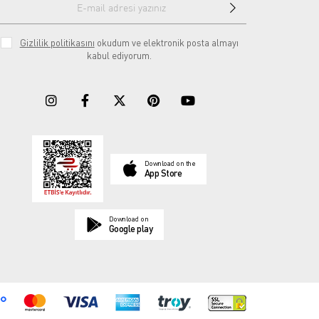
Gizlilik politikasını
okudum ve elektronik posta almayı
kabul ediyorum.
Download on the
App Store
Download on
Google play