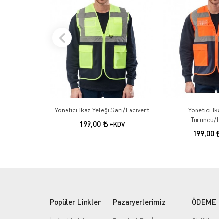
Yönetici İkaz Yeleği Sarı/Lacivert
Yönetici İk
Turuncu/L
199,00
+KDV
199,00
Popüler Linkler
Pazaryerlerimiz
ÖDEME