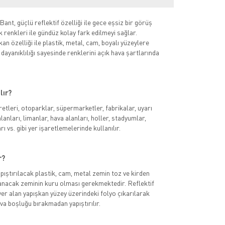
ant, güçlü reflektif özelliği ile gece eşsiz bir görüş
 renkleri ile gündüz kolay fark edilmeyi sağlar.
n özelliği ile plastik, metal, cam, boyalı yüzeylere
 dayanıklılığı sayesinde renklerini açık hava şartlarında
lır?
retleri, otoparklar, süpermarketler, fabrikalar, uyarı
lanları, limanlar, hava alanları, holler, stadyumlar,
 vs. gibi yer işaretlemelerinde kullanılır.
r?
pıştırılacak plastik, cam, metal zemin toz ve kirden
ulanacak zeminin kuru olması gerekmektedir. Reflektif
er alan yapışkan yüzey üzerindeki folyo çıkarılarak
va boşluğu bırakmadan yapıştırılır.