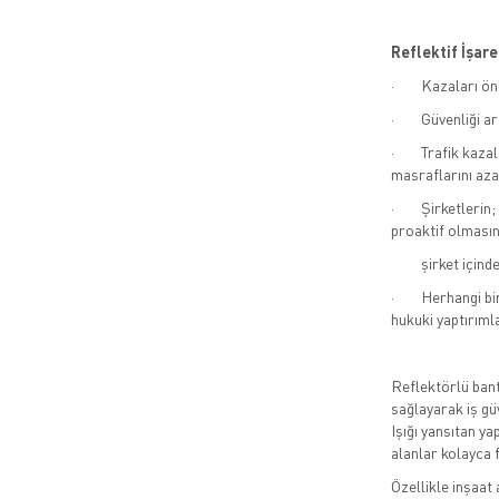
Reflektif İşa
· Kazaları önle
· Güvenliği art
· Trafik kazalar
masraflarını aza
· Şirketlerin; ar
proaktif olmasın
şirket içinde v
· Herhangi bir 
hukuki yaptırımla
Reflektörlü bant
sağlayarak iş güv
Işığı yansıtan ya
alanlar kolayca f
Özellikle inşaat 