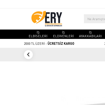
İŞ
İŞ
İŞ
ELBİSELERİ
ELDİVENLERİ
AYAKKABILARI
2000 TL ÜZERİ -
ÜCRETSİZ KARGO