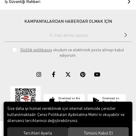
İş Güvenliği Rehberi
KAMPANYALARDAN HABERDAR OLMAK İÇİN
Gizlilik politikasını
okudum ve elektronik posta almayı kabul
ediyorum.
Download on the
Download on
App Store
Google play
Size daha iyi hizmet verebilmek için internet sitemizde çerezler
kullanılmaktadır. Çerez Politikaları Aydınlatma Metni’ni okuyabilir ve
dilerseniz tercihlerinizi değiştirebilirsiniz.
© 2023
ERY İş Güvenliği Ekipmanları
. Tüm hakları saklıdır.
Tercihleri Ayarla
Tümünü Kabul Et