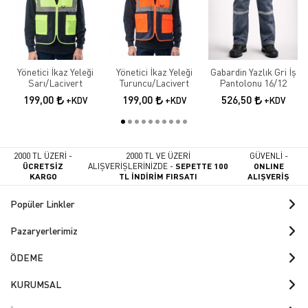
Yönetici İkaz Yeleği
Yönetici İkaz Yeleği
Gabardin Yazlık Gri İş
Sarı/Lacivert
Turuncu/Lacivert
Pantolonu 16/12
199,00
199,00
526,50
+KDV
+KDV
+KDV
2000 TL ÜZERİ -
2000 TL VE ÜZERİ
GÜVENLİ -
ÜCRETSİZ
ALIŞVERİŞLERİNİZDE -
SEPETTE 100
ONLINE
KARGO
TL İNDİRİM FIRSATI
ALIŞVERİŞ
Popüler Linkler
Pazaryerlerimiz
ÖDEME
KURUMSAL