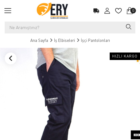
0
Ana Sayfa
İş Elbiseleri
İşçi Pantolonları
HIZLI KARGO