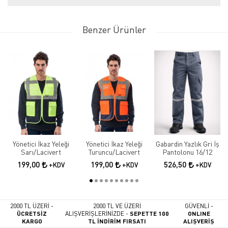
Benzer Ürünler
Yönetici İkaz Yeleği
Yönetici İkaz Yeleği
Gabardin Yazlık Gri İş
Sarı/Lacivert
Turuncu/Lacivert
Pantolonu 16/12
199,00
199,00
526,50
+KDV
+KDV
+KDV
2000 TL ÜZERİ -
2000 TL VE ÜZERİ
GÜVENLİ -
ÜCRETSİZ
ALIŞVERİŞLERİNİZDE -
SEPETTE 100
ONLINE
KARGO
TL İNDİRİM FIRSATI
ALIŞVERİŞ