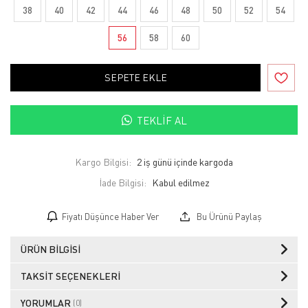
38
40
42
44
46
48
50
52
54
56
58
60
SEPETE EKLE
TEKLIF AL
Kargo Bilgisi:
2 iş günü içinde kargoda
İade Bilgisi:
Fiyatı Düşünce Haber Ver
Bu Ürünü Paylaş
ÜRÜN BILGISI
TAKSIT SEÇENEKLERI
YORUMLAR
(0)