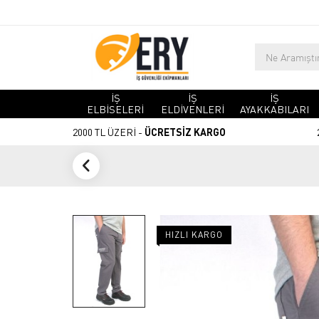
İŞ
İŞ
İŞ
ELBİSELERİ
ELDİVENLERİ
AYAKKABILARI
2000 TL ÜZERİ -
ÜCRETSİZ KARGO
HIZLI KARGO