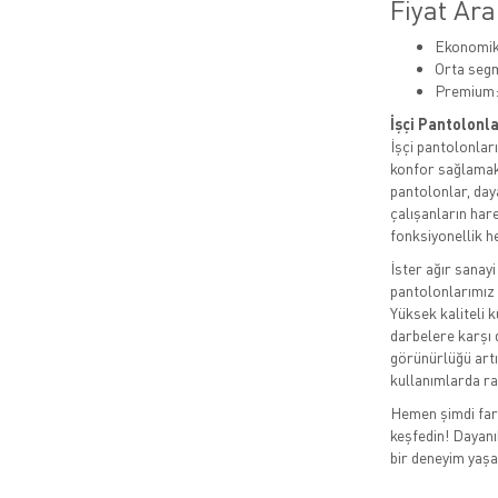
Fiyat Ara
Ekonomik:
Orta segm
Premium:
İşçi Pantolonla
İşçi pantolonla
konfor sağlamak 
pantolonlar, day
çalışanların har
fonksiyonellik h
İster ağır sanayi
pantolonlarımız i
Yüksek kaliteli 
darbelere karşı 
görünürlüğü artı
kullanımlarda ra
Hemen şimdi fark
keşfedin! Dayanık
bir deneyim yaşa