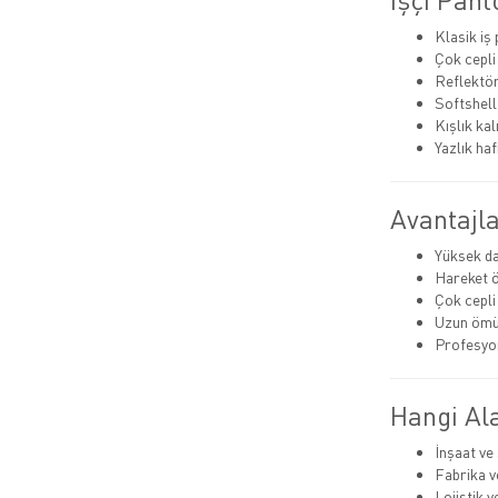
Klasik iş
Çok cepli
Reflektör
Softshell
Kışlık ka
Yazlık haf
Avantajla
Yüksek da
Hareket 
Çok cepli
Uzun ömü
Profesyo
Hangi Ala
İnşaat ve
Fabrika v
Lojistik 