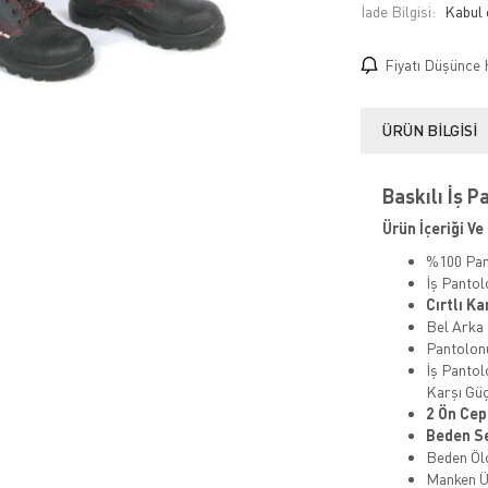
İade Bilgisi:
Fiyatı Düşünce 
ÜRÜN BILGISI
Baskılı İş P
Ürün İçeriği Ve 
%100 Pa
İş Panto
Cırtlı K
Bel Arka
Pantolo
İş Pantol
Karşı Güç
2 Ön Cep
Beden Se
Beden Ölç
Manken Ü