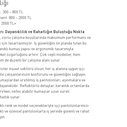
lığı
 300 – 800 TL
ent: 800 – 2000 TL
 2000 TL+
rı: Dayanıklılık ve Rahatlığın Buluştuğu Nokta
rı, zorlu çalışma koşullarında maksimum performans ve
için tasarlanmıştır. İş güvenliğini ön planda tutan bu
anıklı kumaş yapısı ve ergonomik tasarımıyla
eket özgürlüğünü artırır. Çok cepli modeller, hem
em de düzenli bir çalışma alanı sunar.
 ister inşaat sektörü olsun, her iş alanına uygun işçi
le çalışanlarınızın konforunu ve güvenliğini sağlayın.
kumaşlardan üretilmiş iş pantolonları, aşınmalara ve
dayanıklıdır. Reflektörlü detaylar, karanlık ortamlarda
rırken, nefes alabilir kumaşlar uzun süreli
hatlık sunar.
lı renk ve model seçenekleriyle işçi pantolonlarımızı
lı ve işlevsel pantolonlarla iş yerinde güvenli ve rahat
yın.