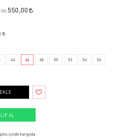
550,00
10
):
75
2
44
46
48
50
52
54
56
 EKLE
LIF AL
 günü içinde kargoda