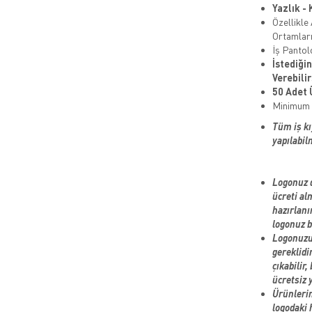
Yazlık -
Özellikle
Ortamları
İş Pantol
İstediği
Verebilir
50 Adet 
Minimum S
Tüm iş kı
yapılabil
Logonuz d
ücreti al
hazırlanı
logonuz ba
Logonuzun
gereklidi
çıkabilir,
ücretsiz y
Ürünlerin
logodaki