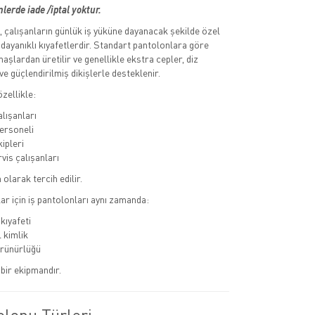
lerde iade /iptal yoktur.
ı, çalışanların günlük iş yüküne dayanacak şekilde özel
 dayanıklı kıyafetlerdir. Standart pantolonlara göre
şlardan üretilir ve genellikle ekstra cepler, diz
e güçlendirilmiş dikişlerle desteklenir.
zellikle:
alışanları
ersoneli
kipleri
vis çalışanları
olarak tercih edilir.
r için iş pantolonları aynı zamanda:
kıyafeti
 kimlik
rünürlüğü
bir ekipmandır.
olonu Türleri