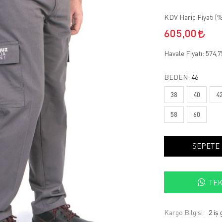
KDV Hariç Fiyatı (
%
605,00
Havale Fiyatı:
574,
BEDEN:
46
38
40
4
58
60
SEPETE
TEK
Kargo Bilgisi:
2 iş