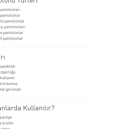
 pantolonları
 pantolonlar
lü pantolonlar
 iş pantolonları
lın pantolonlar
if pantolonlar
rı
yanıklılık
özgürlüğü
 kullanım
rlü kumaş
nel görünüm
nlarda Kullanılır?
 şantiye
e üretim
ve depo