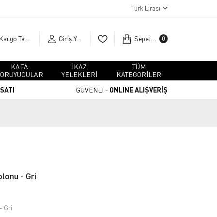
Türk Lirası
Kargo Takip
Giriş Yap
Sepetim
0
KAFA
İKAZ
TÜM
ORUYUCULAR
YELEKLERİ
KATEGORİLER
RSATI
GÜVENLİ -
ONLINE ALIŞVERİŞ
olonu - Gri
- Gri