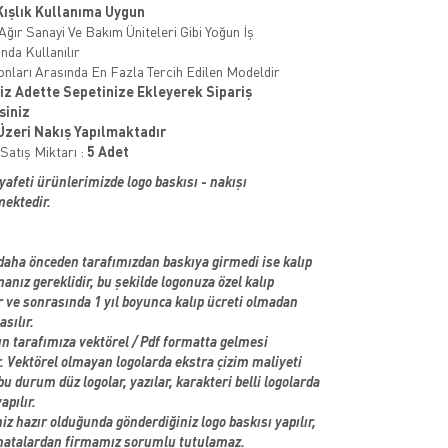
 Kışlık Kullanıma Uygun
 Ağır Sanayi Ve Bakım Üniteleri Gibi Yoğun İş
nda Kullanılır
onları Arasında En Fazla Tercih Edilen Modeldir
niz Adette Sepetinize Ekleyerek Sipariş
siniz
Üzeri Nakış Yapılmaktadır
atış Miktarı :
5 Adet
yafeti ürünlerimizde logo baskısı - nakışı
mektedir.
aha önceden tarafımızdan baskıya girmedi ise kalıp
manız gereklidir, bu şekilde logonuza özel kalıp
r ve sonrasında 1 yıl boyunca kalıp ücreti olmadan
sılır.
 tarafımıza vektörel / Pdf formatta gelmesi
r. Vektörel olmayan logolarda ekstra çizim maliyeti
 bu durum düz logolar, yazılar, karakteri belli logolarda
apılır.
iz hazır olduğunda gönderdiğiniz logo baskısı yapılır,
 hatalardan firmamız sorumlu tutulamaz.