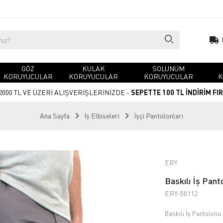
GÖZ
KULAK
SOLUNUM
KORUYUCULAR
KORUYUCULAR
KORUYUCULAR
K
2000 TL VE ÜZERİ ALIŞVERİŞLERİNİZDE -
SEPETTE 100 TL İNDİRİM FI
Ana Sayfa
İş Elbiseleri
İşçi Pantolonları
ERY
Baskılı İş Pant
ERY-50112
Baskılı İş Pantolonu 