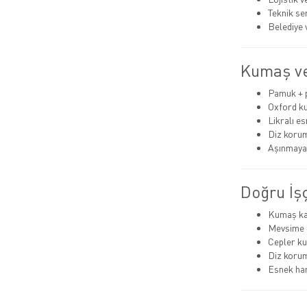
Teknik se
Belediye 
Kumaş ve
Pamuk + p
Oxford k
Likralı es
Diz korum
Aşınmaya 
Doğru İşç
Kumaş kal
Mevsime 
Cepler kul
Diz korum
Esnek har