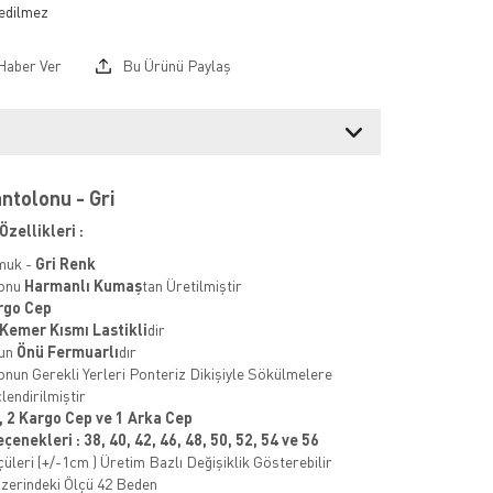
Haber Ver
Bu Ürünü Paylaş
antolonu - Gri
Özellikleri :
muk -
Gri
Renk
lonu
Harmanlı Kumaş
tan Üretilmiştir
argo Cep
Kemer Kısmı Lastikli
dir
nun
Önü Fermuarlı
dır
onun Gerekli Yerleri Ponteriz Dikişiyle Sökülmelere
lendirilmiştir
, 2 Kargo Cep ve 1 Arka Cep
çenekleri : 38, 40, 42,
46, 48, 50, 52, 54 ve 56
üleri (+/-1cm ) Üretim Bazlı Değişiklik Gösterebilir
zerindeki Ölçü 42 Beden