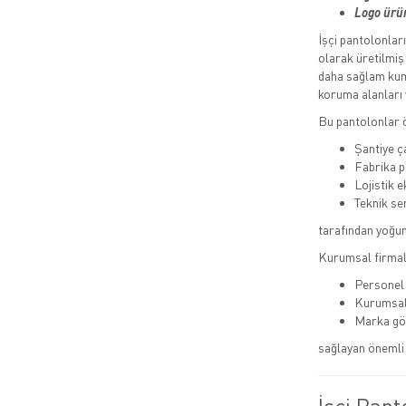
Logo ürün
İşçi pantolonlar
olarak üretilmiş
daha sağlam kuma
koruma alanları v
Bu pantolonlar ö
Şantiye ç
Fabrika p
Lojistik e
Teknik ser
tarafından yoğun 
Kurumsal firmala
Personel 
Kurumsal
Marka gö
sağlayan önemli 
İşçi Pant