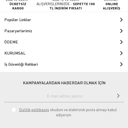
ÜCRETSİZ
ALIŞVERİŞLERİNİZDE -
SEPETTE 100
ONLINE
KARGO
TL İNDİRİM FIRSATI
ALIŞVERİŞ
Popüler Linkler
Pazaryerlerimiz
ÖDEME
KURUMSAL
İş Güvenliği Rehberi
KAMPANYALARDAN HABERDAR OLMAK İÇİN
Gizlilik politikasını
okudum ve elektronik posta almayı kabul
ediyorum.