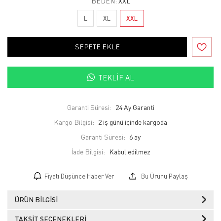
BEDEN:
XXL
L
XL
XXL
SEPETE EKLE
TEKLIF AL
Garanti Süresi:
24 Ay Garanti
Kargo Bilgisi:
2 iş günü içinde kargoda
Garanti Süresi:
6 ay
İade Bilgisi:
Fiyatı Düşünce Haber Ver
Bu Ürünü Paylaş
ÜRÜN BILGISI
TAKSIT SEÇENEKLERI