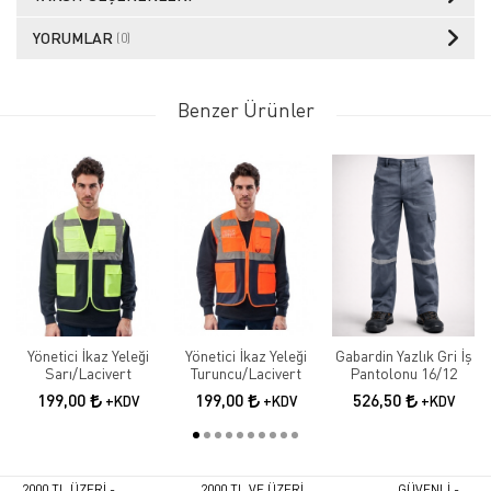
YORUMLAR
(0)
Benzer Ürünler
Yönetici İkaz Yeleği
Yönetici İkaz Yeleği
Gabardin Yazlık Gri İş
Sarı/Lacivert
Turuncu/Lacivert
Pantolonu 16/12
199,00
199,00
526,50
+KDV
+KDV
+KDV
2000 TL ÜZERİ -
2000 TL VE ÜZERİ
GÜVENLİ -