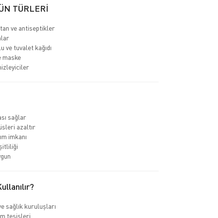
ÜN TÜRLERİ
an ve antiseptikler
nlar
u ve tuvalet kağıdı
e maske
izleyiciler
sı sağlar
sleri azaltır
ım imkanı
tliliği
ygun
llanılır?
e sağlık kuruluşları
m tesisleri