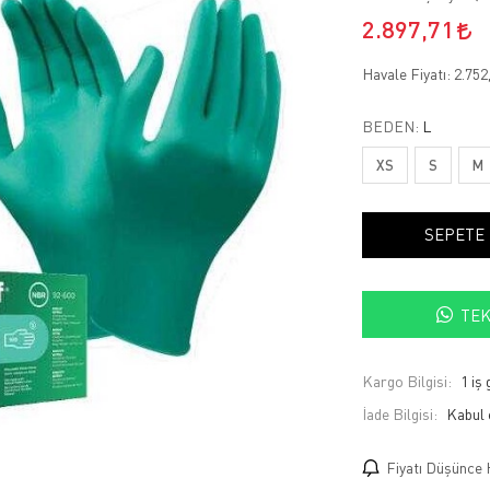
2.897,71
Havale Fiyatı:
2.752
BEDEN:
L
XS
S
M
SEPETE
TEK
Kargo Bilgisi:
1 iş
İade Bilgisi:
Fiyatı Düşünce 