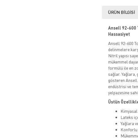
ÜRÜN BILGISI
Ansell 92-600 T
Hassasiyet
Ansell 92-600 To
delinmelere karş
Nitril yapısı say
mükemmel dayanık
formülü ile en 
sağlar. Yağlara,
gösteren Ansell 
endüstrisi ve tem
yelpazesine sahip
Üstün Özellikle
Kimyasal 
Lateks içe
Yağlara v
Konforlu 
Mükemmel