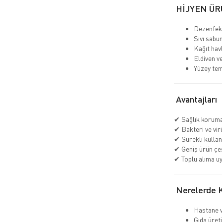
HİJYEN ÜR
Dezenfekt
Sıvı sabu
Kağıt havl
Eldiven v
Yüzey tem
Avantajları
✔ Sağlık koruma
✔ Bakteri ve virü
✔ Sürekli kullan
✔ Geniş ürün çeşi
✔ Toplu alıma u
Nerelerde Ku
Hastane v
Gıda üreti