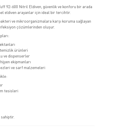
uff 92-600 Nitril Eldiven, güvenlik ve konforu bir arada
 eldiven arayanlar için ideal bir tercihtir.
 bakteri ve mikroorganizmalara karşı koruma sağlayan
enfeksiyon çözümlerinden oluşur.
pları:
ektanları
temizlik ürünleri
lu ve dispenserler
hijyen ekipmanları
bezleri ve sarf malzemeleri
ikle:
er
m tesisleri
 sahiptir.