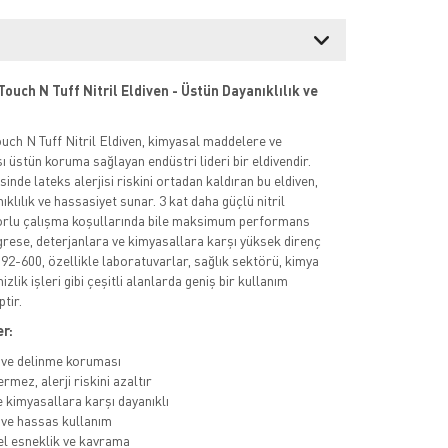
ouch N Tuff Nitril Eldiven - Üstün Dayanıklılık ve
uch N Tuff Nitril Eldiven, kimyasal maddelere ve
ı üstün koruma sağlayan endüstri lideri bir eldivendir.
esinde lateks alerjisi riskini ortadan kaldıran bu eldiven,
lılık ve hassasiyet sunar. 3 kat daha güçlü nitril
zorlu çalışma koşullarında bile maksimum performans
 grese, deterjanlara ve kimyasallara karşı yüksek direnç
92-600, özellikle laboratuvarlar, sağlık sektörü, kimya
izlik işleri gibi çeşitli alanlarda geniş bir kullanım
tir.
r:
ve delinme koruması
rmez, alerji riskini azaltır
e kimyasallara karşı dayanıklı
ve hassas kullanım
 esneklik ve kavrama