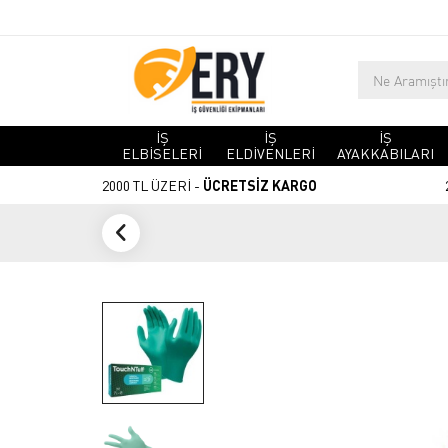
İŞ
İŞ
İŞ
ELBİSELERİ
ELDİVENLERİ
AYAKKABILARI
2000 TL ÜZERİ -
ÜCRETSİZ KARGO