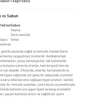
sabun + kağıt havlu
 vs Sabun
fektan
Sabun
Yıkama
Derin temizlik
ayıcı
Temel
lanılmalı
, günlük yaşamda sağlık ve temizlik standartlarını
sarlanmış vazgeçilmez ürünlerdir. Antibakteriyel
nfektanları, yüzey temizleyiciler, tek kullanımlık
ha fazlasını içeren bu ürünler, hem bireysel hem de
 için idealdir. Ofislerde, evlerde, hastanelerde ve
nde hijyen sağlamak için geniş bir yelpazede çözümler
 karşı etkili koruma sağlayan hijyen ürünleri, kaliteli
enilir bir temizlik sunarken, çevre dostu seçenekleriyle
Günlük kullanım için uygun fiyatlı ve kolay erişilebilir
ri, yaşam kalitesini artırır ve sağlıklı bir çevre