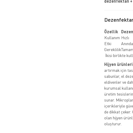
dezenfektan + 
Dezenfektan
Özellik
Dezen
Kullanım
Hızlı
Etki
Anında
Gereklilik
Tamaml
İkisi birlikte kul
Hijyen ürünleri
artırmak için ta
sabunlar, el deze
eldivenler ve da
kurumsal kullanım
üretim tesisleri
sunar. Mikroplara
içerikleriyle güv
de dikkat çeker. 
olan hijyen ürünle
oluşturur.