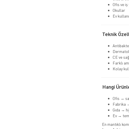
Ofis ve iş
Okullar
Ev kullan
Teknik Özell
Antibakte
Dermatol
CE ve sağ
Farklı am
Kolay kul
Hangi Ürünle
Ofis → sa
Fabrika →
Gıda → hi
Ev → teme
En mantıklı kom