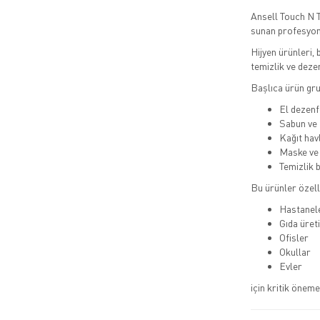
Ansell Touch N T
sunan profesyonel
Hijyen ürünleri,
temizlik ve dez
Başlıca ürün gru
El dezenf
Sabun ve 
Kağıt hav
Maske ve 
Temizlik 
Bu ürünler özell
Hastanel
Gıda üreti
Ofisler
Okullar
Evler
için kritik öneme