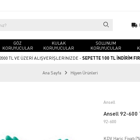
GÖZ
KULAK
SOLUNUM
KORUYUCULAR
KORUYUCULAR
KORUYUCULAR
K
2000 TL VE ÜZERİ ALIŞVERİŞLERİNİZDE -
SEPETTE 100 TL İNDİRİM FI
Ana Sayfa
Hijyen Ürünleri
Ansell
Ansell 92-600 
92-600
KDV Hariç Fiyatı (
%