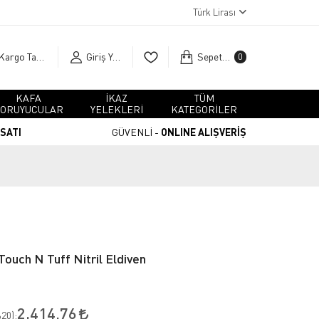
Türk Lirası
Kargo Takip
Giriş Yap
Sepetim
0
KAFA
İKAZ
TÜM
ORUYUCULAR
YELEKLERİ
KATEGORİLER
RSATI
GÜVENLİ -
ONLINE ALIŞVERİŞ
Touch N Tuff Nitril Eldiven
2.414,76
20
):