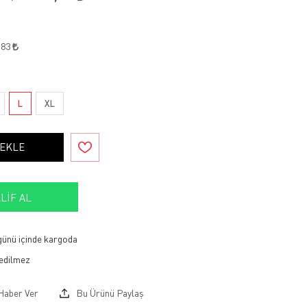
,83
L
XL
 EKLE
LIF AL
 günü içinde kargoda
Haber Ver
Bu Ürünü Paylaş