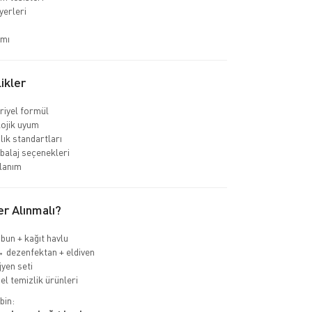
 yerleri
ımı
ikler
riyel formül
ojik uyum
lık standartları
balaj seçenekleri
lanım
r Alınmalı?
bun + kağıt havlu
 dezenfektan + eldiven
jyen seti
l temizlik ürünleri
bin: