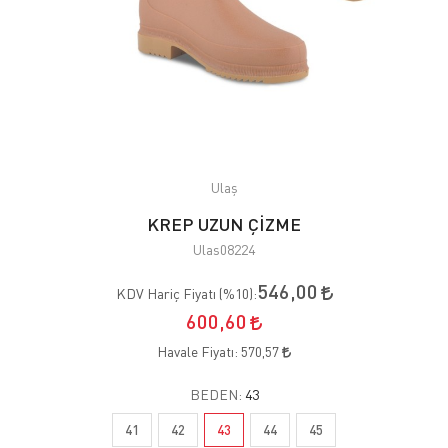
Ulaş
KREP UZUN ÇİZME
Ulas08224
546,00
KDV Hariç Fiyatı (
%10
):
600,60
Havale Fiyatı:
570,57
BEDEN:
43
41
42
43
44
45