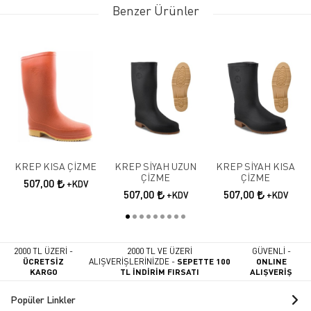
Benzer Ürünler
KREP KISA ÇİZME
KREP SİYAH UZUN
KREP SİYAH KISA
ÇİZME
ÇİZME
507,00
+KDV
507,00
507,00
+KDV
+KDV
2000 TL ÜZERİ -
2000 TL VE ÜZERİ
GÜVENLİ -
ÜCRETSİZ
ALIŞVERİŞLERİNİZDE -
SEPETTE 100
ONLINE
KARGO
TL İNDİRİM FIRSATI
ALIŞVERİŞ
Popüler Linkler