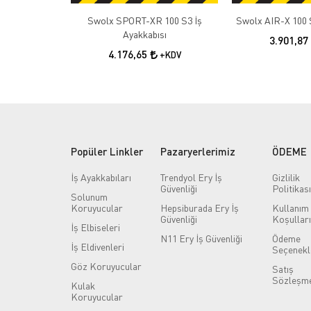
Swolx SPORT-XR 100 S3 İş
Swolx AIR-X 100 S
Ayakkabısı
3.901,87
4.176,65
+KDV
Popüler Linkler
Pazaryerlerimiz
ÖDEME
İş Ayakkabıları
Trendyol Ery İş
Gizlilik
Güvenliği
Politikası
Solunum
Koruyucular
Hepsiburada Ery İş
Kullanım
Güvenliği
Koşulları
İş Elbiseleri
N11 Ery İş Güvenliği
Ödeme
İş Eldivenleri
Seçenekl
Göz Koruyucular
Satış
Sözleşme
Kulak
Koruyucular