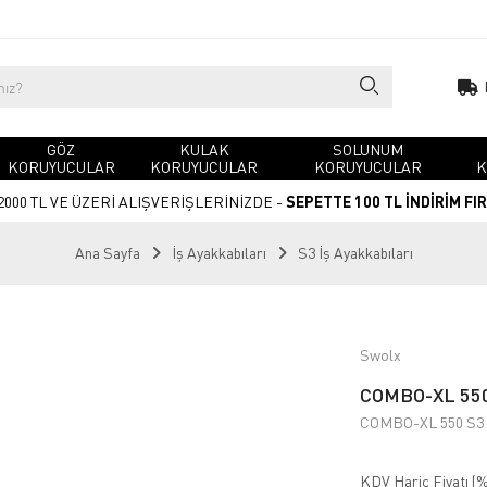
GÖZ
KULAK
SOLUNUM
KORUYUCULAR
KORUYUCULAR
KORUYUCULAR
K
2000 TL VE ÜZERİ ALIŞVERİŞLERİNİZDE -
SEPETTE 100 TL İNDİRİM FI
Ana Sayfa
İş Ayakkabıları
S3 İş Ayakkabıları
Swolx
COMBO-XL 550
COMBO-XL 550 S3
KDV Hariç Fiyatı (
%