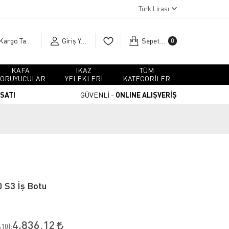
Türk Lirası
Kargo Takip
Giriş Yap
Sepetim
0
KAFA
İKAZ
TÜM
ORUYUCULAR
YELEKLERİ
KATEGORİLER
RSATI
GÜVENLİ -
ONLINE ALIŞVERİŞ
 S3 İş Botu
4.836,12
10
):