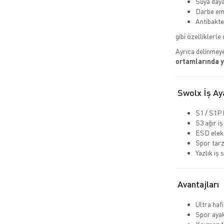
Suya daya
Darbe emi
Antibakte
gibi özelliklerle 
Ayrıca delinmeye
ortamlarında 
Swolx İş Aya
S1 / S1P 
S3 ağır iş
ESD elekt
Spor tarz
Yazlık iş 
Avantajları
Ultra hafi
Spor aya