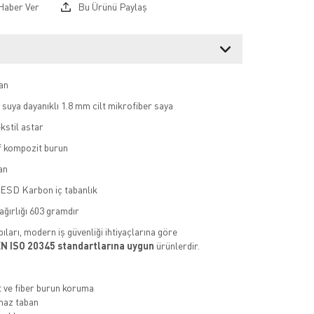
Haber Ver
Bu Ürünü Paylaş
an
, suya dayanıklı 1.8 mm cilt mikrofiber saya
ekstil astar
f kompozit burun
an
 ESD Karbon iç tabanlık
ağırlığı 603 gramdır
ıları, modern iş güvenliği ihtiyaçlarına göre
N ISO 20345 standartlarına uygun
ürünlerdir.
ve fiber burun koruma
az taban