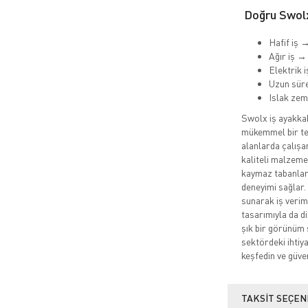
Doğru Swolx
Hafif iş 
Ağır iş →
Elektrik 
Uzun süre
Islak ze
Swolx iş ayakkabı
mükemmel bir ter
alanlarda çalışa
kaliteli malzemel
kaymaz tabanları
deneyimi sağlar.
sunarak iş veriml
tasarımıyla da d
şık bir görünüm 
sektördeki ihtiy
keşfedin ve güve
TAKSIT SEÇEN