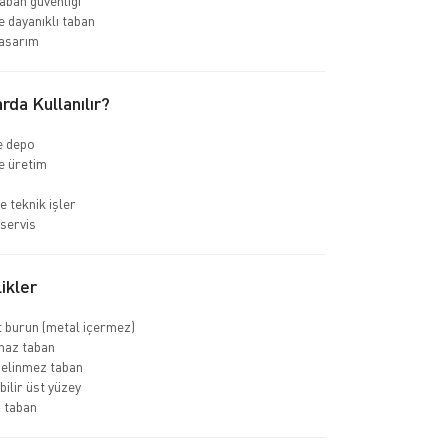
ban güvenliği
 dayanıklı taban
asarım
rda Kullanılır?
ve depo
e üretim
e teknik işler
servis
ikler
 burun (metal içermez)
az taban
delinmez taban
bilir üst yüzey
 taban