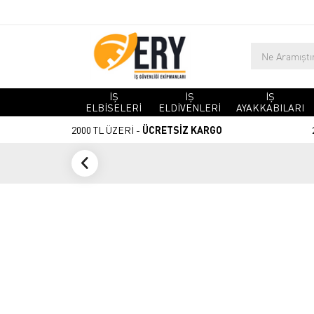
İŞ
İŞ
İŞ
ELBİSELERİ
ELDİVENLERİ
AYAKKABILARI
2000 TL ÜZERİ -
ÜCRETSİZ KARGO