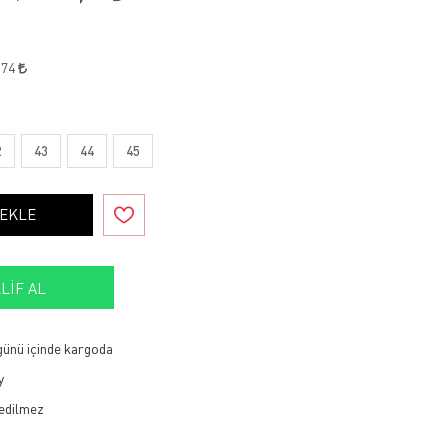
,74
2
43
44
45
 EKLE
LIF AL
 günü içinde kargoda
y