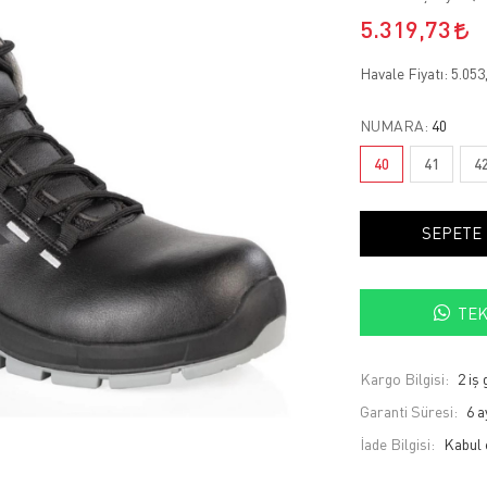
5.319,73
Havale Fiyatı:
5.053
NUMARA:
40
40
41
4
SEPETE
TEK
Kargo Bilgisi:
2 iş
Garanti Süresi:
6 a
İade Bilgisi: