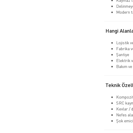
Kaymaz ta
Delinmeye
Modern t
Hangi Alanla
Lojistik 
Fabrika v
Şantiye
Elektrik v
Bakım ve 
Teknik Özell
Kompozit
SRC kaym
Kevlar / 
Nefes ala
Şok emici