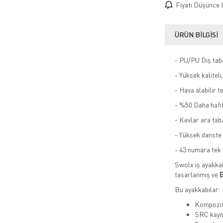
Fiyatı Düşünce 
ÜRÜN BILGISI
- PU/PU Dış tab
- Yüksek kaliteli
- Hava alabilir t
- %50 Daha hafi
- Kevlar ara tab
- Yüksek danste
- 43 numara tek 
Swolx iş ayakkab
tasarlanmış ve
E
Bu ayakkabılar:
Kompozit 
SRC kaym