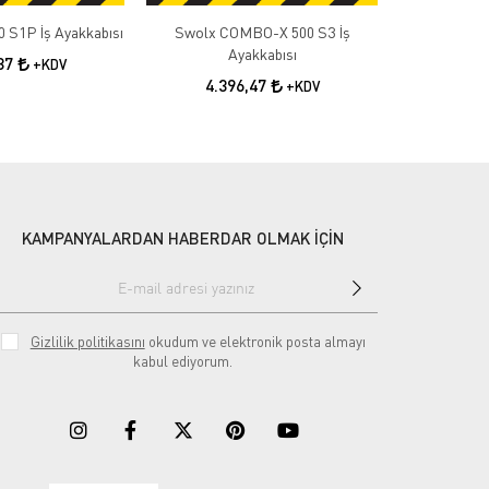
 S1P İş Ayakkabısı
Swolx COMBO-X 500 S3 İş
Swolx COMB
Ayakkabısı
A
,87
+KDV
4.396,47
4.3
+KDV
KAMPANYALARDAN HABERDAR OLMAK İÇİN
Gizlilik politikasını
okudum ve elektronik posta almayı
kabul ediyorum.