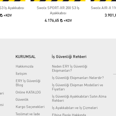
3 İş Ayakkabısı
Swolx SPORT-XR 200 S3 İş
Swolx AIR-X 110
Ayakkabısı
3.901
+KDV
4.176,65
+KDV
KURUMSAL
İş Güvenliği Rehberi
Hakkımızda
Neden ERY İş Güvenliği
Ekipmanları?
İletişim
İş Güvenliği Ekipmanları Nelerdir?
ERY İş Güvenliği
Blog
İş Güvenliği Ekipman Modelleri ve
Fiyatları
Online KATALOG
eri
İş Güvenliği Ayakkabıları Satın Alma
Güvenlik
Rehberi
si
Kargo Seçenekleri
İş Ayakkabıları ve İş Çizmeleri
Teslimat ve İade
Elbise Baskı Hakkında