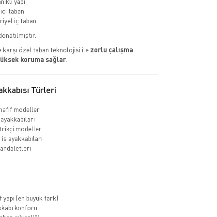
nıklı yapı
ci taban
riyel iç taban
donatılmıştır.
 karşı özel taban teknolojisi ile
zorlu çalışma
yüksek koruma sağlar
.
kkabısı Türleri
hafif modeller
 ayakkabıları
rikçi modeller
 iş ayakkabıları
sandaletleri
f yapı (en büyük fark)
kkabı konforu