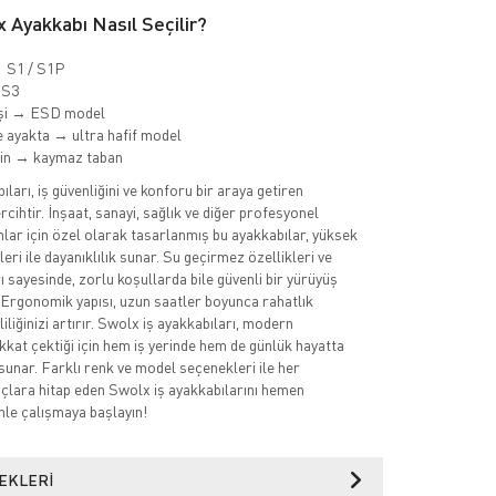
 Ayakkabı Nasıl Seçilir?
→ S1 / S1P
 S3
işi → ESD model
 ayakta → ultra hafif model
min → kaymaz taban
ları, iş güvenliğini ve konforu bir araya getiren
cihtir. İnşaat, sanayi, sağlık ve diğer profesyonel
nlar için özel olarak tasarlanmış bu ayakkabılar, yüksek
eri ile dayanıklılık sunar. Su geçirmez özellikleri ve
 sayesinde, zorlu koşullarda bile güvenli bir yürüyüş
 Ergonomik yapısı, uzun saatler boyunca rahatlık
iliğinizi artırır. Swolx iş ayakkabıları, modern
ikkat çektiği için hem iş yerinde hem de günlük hayatta
sunar. Farklı renk ve model seçenekleri ile her
açlara hitap eden Swolx iş ayakkabılarını hemen
nle çalışmaya başlayın!
EKLERI