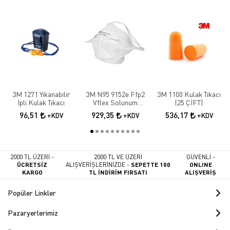
3M 1271 Yıkanabilir
3M N95 9152e Ffp2
3M 1100 Kulak Tıkacı
İpli Kulak Tıkacı
Vflex Solunum
(25 ÇİFT)
Maskesi 10 Adet
96,51
929,35
536,17
+KDV
+KDV
+KDV
2000 TL ÜZERİ -
2000 TL VE ÜZERİ
GÜVENLİ -
ÜCRETSİZ
ALIŞVERİŞLERİNİZDE -
SEPETTE 100
ONLINE
KARGO
TL İNDİRİM FIRSATI
ALIŞVERİŞ
Popüler Linkler
Pazaryerlerimiz