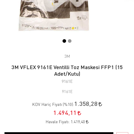
3M
3M VFLEX 9161E Ventilli Toz Maskesi FFP1 (15
Adet/Kutu)
9161E
9161E
1.358,28
KDV Hariç Fiyatı (
%10
):
1.494,11
Havale Fiyatı:
1.419,40