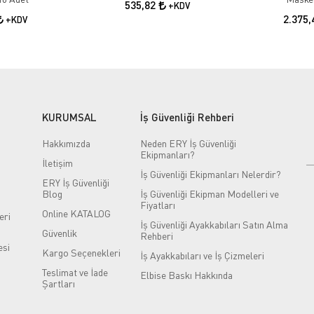
535,82
+KDV
2.375
+KDV
KURUMSAL
İş Güvenliği Rehberi
Hakkımızda
Neden ERY İş Güvenliği
Ekipmanları?
İletişim
İş Güvenliği Ekipmanları Nelerdir?
ERY İş Güvenliği
Blog
İş Güvenliği Ekipman Modelleri ve
Fiyatları
Online KATALOG
eri
İş Güvenliği Ayakkabıları Satın Alma
Güvenlik
Rehberi
si
Kargo Seçenekleri
İş Ayakkabıları ve İş Çizmeleri
Teslimat ve İade
Elbise Baskı Hakkında
Şartları