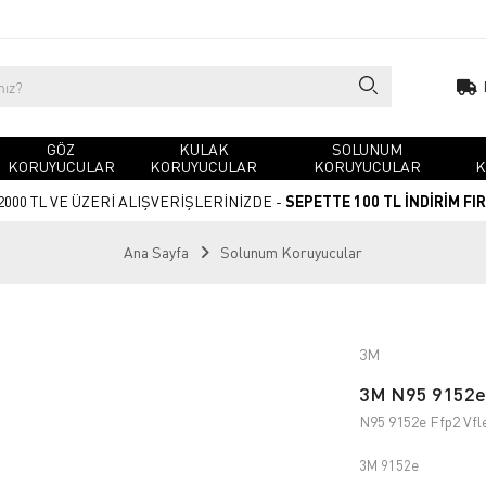
GÖZ
KULAK
SOLUNUM
KORUYUCULAR
KORUYUCULAR
KORUYUCULAR
K
2000 TL VE ÜZERİ ALIŞVERİŞLERİNİZDE -
SEPETTE 100 TL İNDİRİM FI
Ana Sayfa
Solunum Koruyucular
3M
3M N95 9152e 
N95 9152e Ffp2 Vfl
3M 9152e