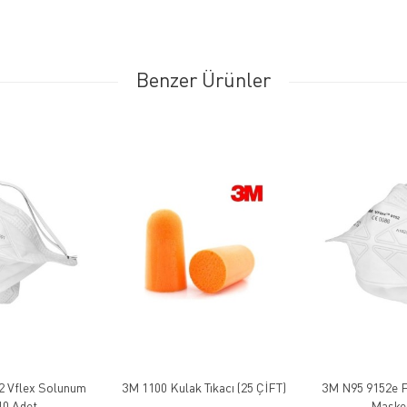
Benzer Ürünler
2 Vflex Solunum
3M 1100 Kulak Tıkacı (25 ÇİFT)
3M N95 9152e F
10 Adet
Maskes