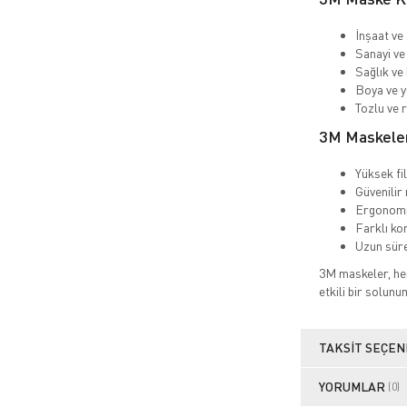
İnşaat ve 
Sanayi ve 
Sağlık ve
Boya ve y
Tozlu ve 
3M Maskeleri
Yüksek fi
Güvenilir
Ergonomi
Farklı ko
Uzun süre
3M maskeler, hem
etkili bir solu
TAKSIT SEÇEN
YORUMLAR
(0)