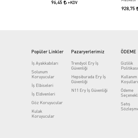
96,45
+KDV
928,75
Popüler Linkler
Pazaryerlerimiz
ÖDEME
İş Ayakkabıları
Trendyol Ery İş
Gizlilik
Güvenliği
Politikası
Solunum
Koruyucular
Hepsiburada Ery İş
Kullanım
Güvenliği
Koşulları
İş Elbiseleri
N11 Ery İş Güvenliği
Ödeme
İş Eldivenleri
Seçenekl
Göz Koruyucular
Satış
Sözleşme
Kulak
Koruyucular