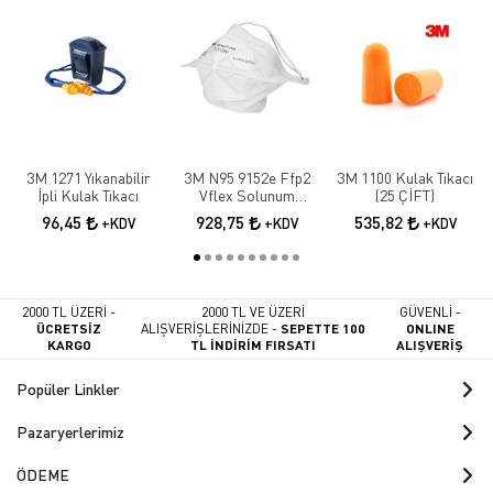
3M 1271 Yıkanabilir
3M N95 9152e Ffp2
3M 1100 Kulak Tıkacı
İpli Kulak Tıkacı
Vflex Solunum
(25 ÇİFT)
Maskesi 10 Adet
96,45
928,75
535,82
+KDV
+KDV
+KDV
2000 TL ÜZERİ -
2000 TL VE ÜZERİ
GÜVENLİ -
ÜCRETSİZ
ALIŞVERİŞLERİNİZDE -
SEPETTE 100
ONLINE
KARGO
TL İNDİRİM FIRSATI
ALIŞVERİŞ
Popüler Linkler
Pazaryerlerimiz
ÖDEME