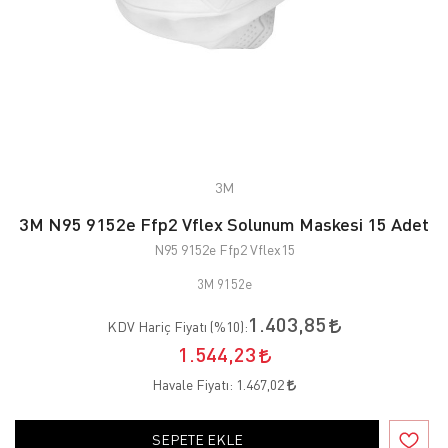
3M
3M N95 9152e Ffp2 Vflex Solunum Maskesi 15 Adet
N95 9152e Ffp2 Vflex15
3M 9152e
1.403,85
KDV Hariç Fiyatı (
%10
):
1.544,23
Havale Fiyatı:
1.467,02
SEPETE EKLE