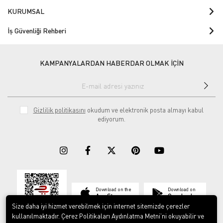
KURUMSAL
İş Güvenliği Rehberi
KAMPANYALARDAN HABERDAR OLMAK İÇİN
Gizlilik politikasını
okudum ve elektronik posta almayı kabul
ediyorum.
Download on the
Download on
App Store
Google play
Size daha iyi hizmet verebilmek için internet sitemizde çerezler
kullanılmaktadır. Çerez Politikaları Aydınlatma Metni’ni okuyabilir ve