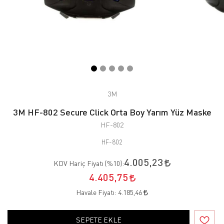
3M
3M HF-802 Secure Click Orta Boy Yarım Yüz Maske
HF-802
HF-802
4.005,23
KDV Hariç Fiyatı (
%10
):
4.405,75
Havale Fiyatı:
4.185,46
SEPETE EKLE