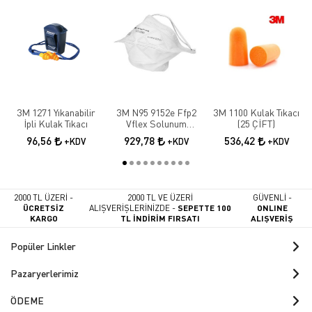
3M 1271 Yıkanabilir
3M N95 9152e Ffp2
3M 1100 Kulak Tıkacı
İpli Kulak Tıkacı
Vflex Solunum
(25 ÇİFT)
Maskesi 10 Adet
96,56
929,78
536,42
+KDV
+KDV
+KDV
2000 TL ÜZERİ -
2000 TL VE ÜZERİ
GÜVENLİ -
ÜCRETSİZ
ALIŞVERİŞLERİNİZDE -
SEPETTE 100
ONLINE
KARGO
TL İNDİRİM FIRSATI
ALIŞVERİŞ
Popüler Linkler
Pazaryerlerimiz
ÖDEME