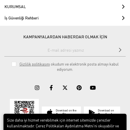
KURUMSAL
İş Güvenliği Rehberi
KAMPANYALARDAN HABERDAR OLMAK İÇİN
Gizlilik politikasını
okudum ve elektronik posta almayı kabul
ediyorum.
Download on the
Download on
App Store
Google play
Size daha iyi hizmet verebilmek için internet sitemizde çerezler
kullanılmaktadır. Çerez Politikaları Aydınlatma Metni’ni okuyabilir ve